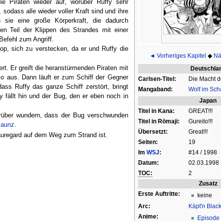
 Piraten wieder auf, worüber Ruffy sehr
 sodass alle wieder voller Kraft sind und ihre
sie eine große Körperkraft, die dadurch
nen Teil der Klippen des Strandes mit einer
Befehl zum Angriff.
op, sich zu verstecken, da er und Ruffy die
◄ Vorheriges Kapitel
◆
Nä
t. Er greift die heranstürmenden Piraten mit
Deutschla
so aus. Dann läuft er zum Schiff der Gegner
Carlsen-Titel:
Die Macht 
ass Ruffy das ganze Schiff zerstört, bringt
Mangaband:
Wolf im Sch
 fällt hin und der Bug, den er eben noch in
Japan
Titel in Kana:
GREAT!!!
rüber wundern, dass der Bug verschwunden
Titel in Rōmaji:
Gureito!!!
Maunz
.
Übersetzt:
Great!!!
auregard auf dem Weg zum Strand ist.
Seiten:
19
Im
WSJ
:
#14 / 1998
Datum:
02.03.1998
TOC:
2
Zusatz
Erste Auftritte:
keine
Arc:
Käpt'n Black
Anime:
Episode