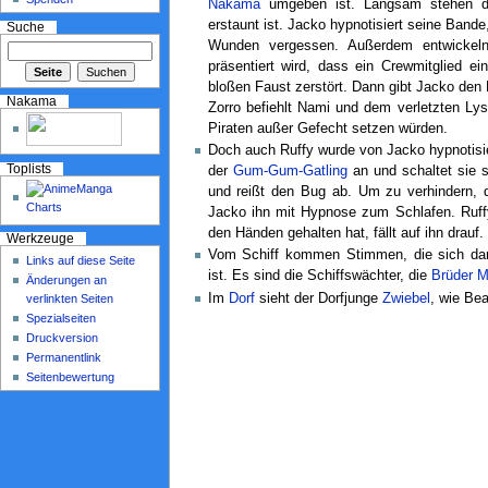
Nakama
umgeben ist. Langsam stehen die
erstaunt ist. Jacko hypnotisiert seine Bande,
Suche
Wunden vergessen. Außerdem entwickeln 
präsentiert wird, dass ein Crewmitglied ei
bloßen Faust zerstört. Dann gibt Jacko den 
Nakama
Zorro befiehlt Nami und dem verletzten Lys
Piraten außer Gefecht setzen würden.
Doch auch Ruffy wurde von Jacko hypnotisier
Toplists
der
Gum-Gum-Gatling
an und schaltet sie 
und reißt den Bug ab. Um zu verhindern, d
Jacko ihn mit Hypnose zum Schlafen. Ruffy
den Händen gehalten hat, fällt auf ihn drauf.
Werkzeuge
Vom Schiff kommen Stimmen, die sich da
Links auf diese Seite
ist. Es sind die Schiffswächter, die
Brüder 
Änderungen an
Im
Dorf
sieht der Dorfjunge
Zwiebel
, wie Be
verlinkten Seiten
Spezialseiten
Druckversion
Permanentlink
Seitenbewertung