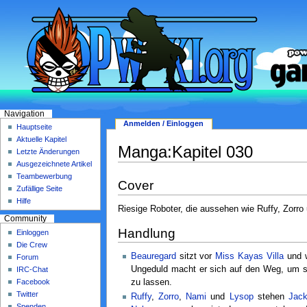
Navigation
Anmelden / Einloggen
Hauptseite
Aktuelle Kapitel
Manga:Kapitel 030
Letzte Änderungen
Ausgezeichnete Artikel
Teambewerbung
Cover
Zufällige Seite
Hilfe
Riesige Roboter, die aussehen wie Ruffy, Zorr
Community
Handlung
Einloggen
Die Crew
Beauregard
sitzt vor
Miss Kayas
Villa
und w
Forum
Ungeduld macht er sich auf den Weg, um s
IRC-Chat
Facebook
zu lassen.
Twitter
Ruffy
,
Zorro
,
Nami
und
Lysop
stehen
Jac
Spenden