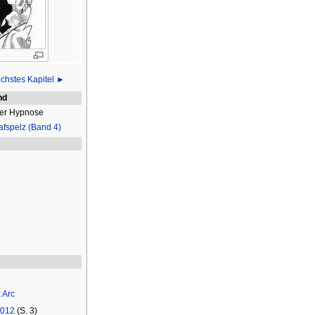
chstes Kapitel ►
nd
der Hypnose
afspelz (Band 4)
 Arc
 012
(S. 3)