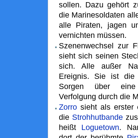
sollen. Dazu gehört z
die Marinesoldaten all
alle Piraten, jagen u
vernichten müssen.
Szenenwechsel zur F
sieht sich seinen Stec
sich. Alle außer Na
Ereignis. Sie ist die
Sorgen über eine 
Verfolgung durch die 
Zorro
sieht als erster 
die
Strohhutbande
zust
heißt
Loguetown
. Na
dort der berühmte
Pir