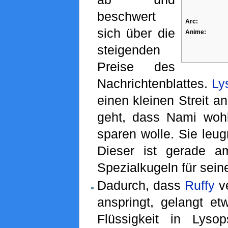
beschwert
Arc:
sich über die
Anime:
steigenden
Preise des
Nachrichtenblattes.
Ly
einen kleinen Streit a
geht, dass Nami woh
sparen wolle. Sie leu
Dieser ist gerade a
Spezialkugeln für sein
Dadurch, dass
Ruffy
ve
anspringt, gelangt et
Flüssigkeit in Lyso