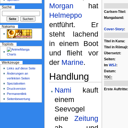
Morgan
hat
Suche
Carlsen-Titel:
Helmeppo
Mangaband:
entführt. Er
Nakama
Cover-Story
:
steht lachend
Titel in Kana:
in einem Boot
Toplists
Titel in Rōmaji:
und flieht vor
Übersetzt:
Seiten:
der
Marine
.
Werkzeuge
Im
WSJ
:
Links auf diese Seite
Datum:
Handlung
Änderungen an
TOC:
verlinkten Seiten
Spezialseiten
Nami
kauft
Druckversion
Erste Auftritte
Permanentlink
einem
Seitenbewertung
Seevogel
eine
Zeitung
ab und