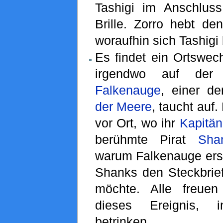
Tashigi im Anschluss 
Brille. Zorro hebt de
woraufhin sich Tashigi
Es findet ein Ortswech
irgendwo auf der G
Falkenauge
, einer d
der Meere
, taucht auf.
vor Ort, wo ihr
Kapitän
berühmte Pirat
Sha
warum Falkenauge ersch
Shanks den Steckbrief
möchte. Alle freuen
dieses Ereignis, 
betrinken.