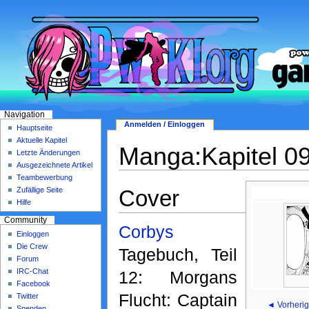
Navigation
Anmelden / Einloggen
Hauptseite
Aktuelle Kapitel
Manga:Kapitel 0
Letzte Änderungen
Ausgezeichnete Artikel
Teambewerbung
Cover
Zufällige Seite
Hilfe
Community
Corbys
Einloggen
Die Crew
Tagebuch, Teil
Forum
IRC-Chat
12: Morgans
Facebook
Flucht: Captain
Twitter
◄ Vorherig
Spenden