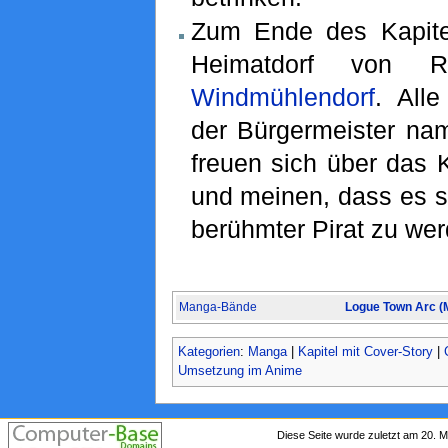
Zum Ende des Kapite
Heimatdorf von R
Windmühlendorf
. All
der Bürgermeister n
freuen sich über das 
und meinen, dass es s
berühmter Pirat zu wer
Manga-Bände
Logue Town Arc (
Kategorien
:
Manga
|
Kapitel mit Cover-Story
|
Umsetzung im Anime
Diese Seite wurde zuletzt am 20. 