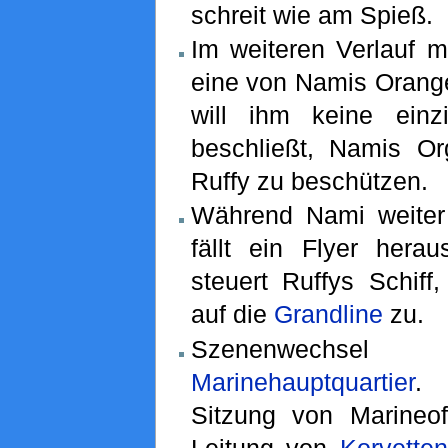
schreit wie am Spieß.
Im weiteren Verlauf m
eine von Namis Orange
will ihm keine ein
beschließt, Namis O
Ruffy zu beschützen.
Während Nami weiter d
fällt ein Flyer herau
steuert Ruffys Schiff
auf die
Grandline
zu.
Szenenwec
Marinehauptquartier
. 
Sitzung von Marineoff
Leitung von
Korvette