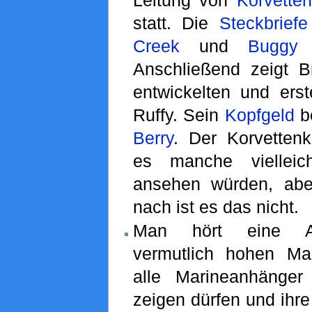
statt. Die
Steckbriefe
Creek
und
Buggy
w
Anschließend zeigt 
entwickelten und erst
Ruffy. Sein
Kopfgeld
be
Berry
. Der Korvettenk
es manche viellei
ansehen würden, abe
nach ist es das nicht.
Man hört eine An
vermutlich hohen Mari
alle Marineanhänge
zeigen dürfen und ihre