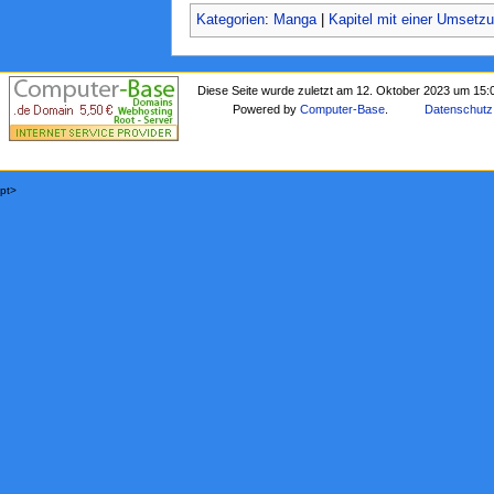
Kategorien
:
Manga
|
Kapitel mit einer Umsetz
Diese Seite wurde zuletzt am 12. Oktober 2023 um 15:
Powered by
Computer-Base
.
Datenschutz
pt>