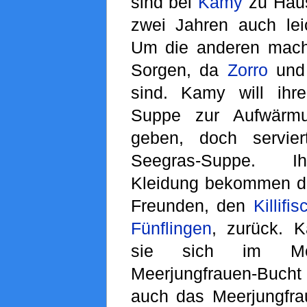
sind bei
Kamy
zu Haus
zwei Jahren auch leic
Um die anderen mach
Sorgen, da
Zorro
un
sind. Kamy will ihr
Suppe zur Aufwärmu
geben, doch servier
Seegras-Suppe. Ih
Kleidung bekommen d
Freunden, den
Killifi
Fünflingen
, zurück. K
sie sich im M
Meerjungfrauen-Bucht 
auch das Meerjungfrau