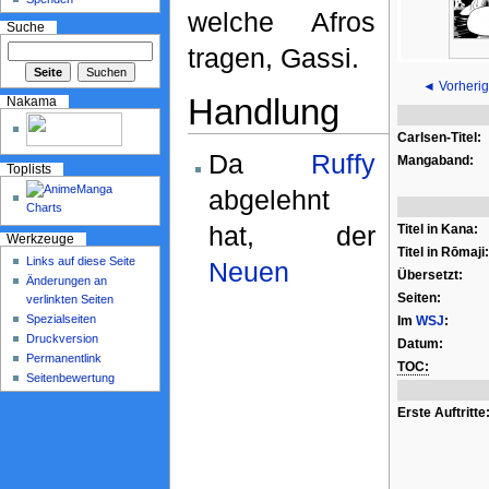
welche Afros
Suche
tragen, Gassi.
◄ Vorherig
Handlung
Nakama
Carlsen-Titel:
Da
Ruffy
Mangaband:
Toplists
abgelehnt
hat, der
Titel in Kana:
Werkzeuge
Titel in Rōmaji:
Links auf diese Seite
Neuen
Übersetzt:
Änderungen an
Seiten:
verlinkten Seiten
Spezialseiten
Im
WSJ
:
Druckversion
Datum:
Permanentlink
TOC:
Seitenbewertung
Erste Auftritte