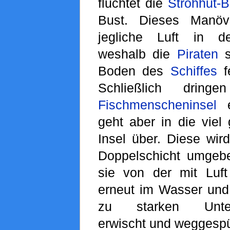
flüchtet die
Strohhut-
Bust. Dieses Manöv
jegliche Luft in de
weshalb die
Piraten
s
Boden des
Schiffes
f
Schließlich drin
Fischmenscheninsel
e
geht aber in die viel
Insel über. Diese wir
Doppelschicht umgeb
sie von der mit Luft 
erneut im Wasser und
zu starken Unterw
erwischt und weggespü