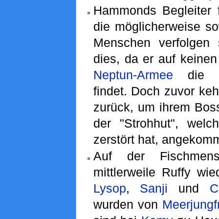
Hammonds Begleiter f
die möglicherweise so
Menschen verfolgen s
dies, da er auf keinen 
Neptun-Armee
die St
findet. Doch zuvor keh
zurück, um ihrem Boss
der "Strohhut", wel
zerstört hat, angekomm
Auf der Fischmens
mittlerweile Ruffy wie
Lysop
,
Sanji
und
C
wurden von
Meerjungf