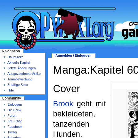
Navigation
Anmelden / Einloggen
Hauptseite
Aktuelle Kapitel
Manga:Kapitel 6
Letzte Änderungen
Ausgezeichnete Artikel
Teambewerbung
Cover
Zufällige Seite
Hilfe
Community
Brook
geht mit
Einloggen
Die Crew
bekleideten,
Forum
IRC-Chat
tanzenden
Facebook
Hunden,
Twitter
Spenden