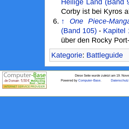
Heilige Land (Band 
Corby ist bei Kyros 
↑
One Piece-Mang
(Band 105)
-
Kapitel
über den Rocky Port-
Kategorie
:
Battleguide
Diese Seite wurde zuletzt am 19. Nov
Powered by
Computer-Base
.
Datenschutz