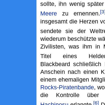
sollte, ihn wenig spät
[3
Meere
zu ernennen.
insgesamt die Herzen v
sendete sie der Weltre
wiederum beschützte wä
Zivilisten, was ihm in
Titel eines Helden
Blackbeard schließlich 
Anschein nach einen K
einem ehemaligen Mitgl
Rocks-Piratenbande
, w
die Kontrolle über 
[6]
Hachinosu
erlangte.
Da