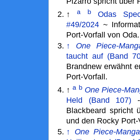
Pizarro spricht über 
a
b
↑
Odas Spec
#49/2024
~ Informa
Port-Vorfall von Oda.
↑
One Piece-Mang
taucht auf (Band 70
Brandnew erwähnt e
Port-Vorfall.
a
b
↑
One Piece-Man
Held (Band 107)
Blackbeard spricht 
und den Rocky Port-V
↑
One Piece-Mang