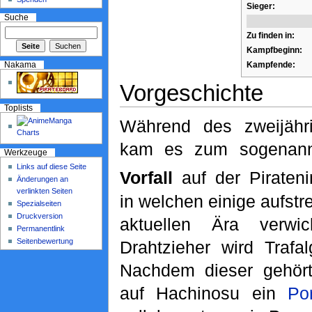
Sieger:
Suche
Zu finden in:
Kampfbeginn:
Kampfende:
Nakama
Vorgeschichte
Toplists
Während des zweijähri
kam es zum sogenan
Werkzeuge
Links auf diese Seite
Vorfall
auf der Pirateni
Änderungen an
verlinkten Seiten
in welchen einige aufst
Spezialseiten
Druckversion
aktuellen Ära verwi
Permanentlink
Seitenbewertung
Drahtzieher wird Trafa
Nachdem dieser gehört
auf Hachinosu ein
Po