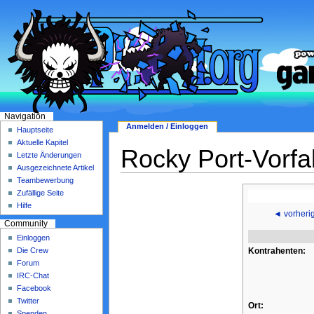
Navigation
Anmelden / Einloggen
Hauptseite
Aktuelle Kapitel
Rocky Port-Vorfal
Letzte Änderungen
Ausgezeichnete Artikel
Teambewerbung
Zufällige Seite
Hilfe
◄ vorheri
Community
Einloggen
Kontrahenten:
Die Crew
Forum
IRC-Chat
Facebook
Twitter
Ort:
Spenden