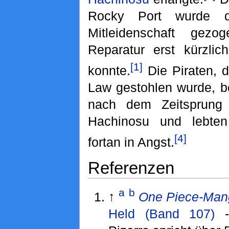
Rocky Port wurde d
Mitleidenschaft gez
Reparatur erst kürzli
[1]
konnte.
Die Piraten, 
Law gestohlen wurde, b
nach dem Zeitsprung
Hachinosu und lebten
[4]
fortan in Angst.
Referenzen
a
b
↑
One Piece-Man
Held (Band 107)