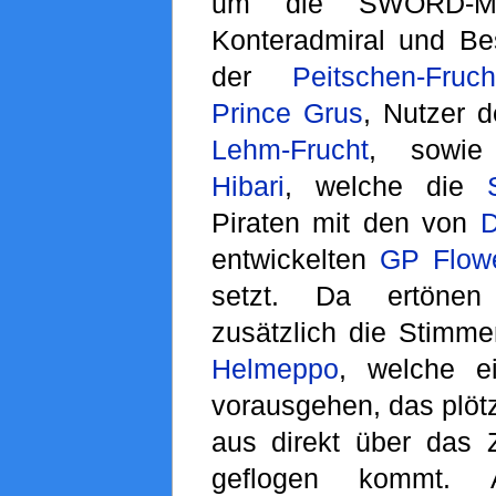
um die SWORD-Mi
Konteradmiral und Bes
der
Peitschen-Fruch
Prince Grus
, Nutzer d
Lehm-Frucht
, sowie 
Hibari
, welche die
Piraten mit den von
D
entwickelten
GP Flow
setzt. Da ertönen
zusätzlich die Stimm
Helmeppo
, welche 
vorausgehen, das plötz
aus direkt über das 
geflogen kommt. 