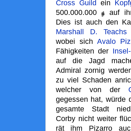
Cross Guild
ein
Kopf
500.000.000
auf ih
Dies ist auch den Kap
Marshall D. Teachs
n
wobei sich
Avalo Piz
Fähigkeiten der
Insel
auf die Jagd mache
Admiral zornig werden
zu viel Schaden anri
welcher von der
gegessen hat, würde 
gesamte Stadt nied
Corby nicht weiter flü
rät ihm Pizarro au