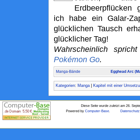
Erdbeerpflücken g
ich habe ein Galar-Za
glücklichen Tausch erh
glücklicher Tag!
Wahrscheinlich sprich
Pokémon Go
.
Manga-Bände
Egghead Arc (M
Kategorien
:
Manga
|
Kapitel mit einer Umsetz
Diese Seite wurde zuletzt am 26. Sep
Powered by
Computer-Base
.
Datenschutz