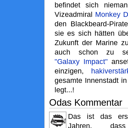
befindet sich niema
Vizeadmiral
Monkey D
den Blackbeard-Pirat
sie es sich hätten übe
Zukunft der Marine zu
auch schon zu se
"Galaxy Impact"
anset
einzigen,
hakiverstär
gesamte Innenstadt in
legt...!
Odas Kommentar
Das ist das ers
Jahren, da