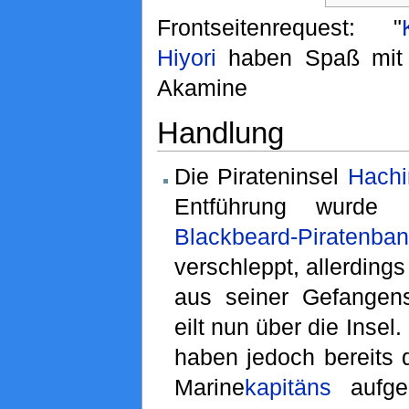
Frontseitenrequest: "
Hiyori
haben Spaß mit 
Akamine
Handlung
Die Pirateninsel
Hachi
Entführung wurde
Blackbeard-Piratenba
verschleppt, allerdings
aus seiner Gefangens
eilt nun über die Insel
haben jedoch bereits 
Marine
kapitäns
aufge