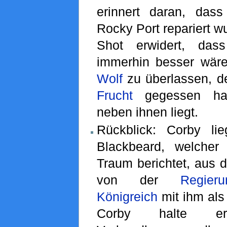
erinnert daran, das
Rocky Port repariert w
Shot erwidert, das
immerhin besser wär
Wolf
zu überlassen, d
Frucht
gegessen hat
neben ihnen liegt.
Rückblick: Corby li
Blackbeard, welche
Traum berichtet, aus d
von der
Regieru
Königreich
mit ihm al
Corby halte e