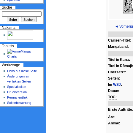
Suche
◄ Vorherig
Nakama
Carlsen-Titel:
Toplists
Mangaband:
Titel in Kana:
Werkzeuge
Titel in Rōmaji:
Links auf diese Seite
Übersetzt:
Änderungen an
Seiten:
verlinkten Seiten
Im
WSJ
:
Spezialseiten
Datum:
Druckversion
TOC:
Permanentlink
Seitenbewertung
Erste Auftritte
Arc:
Anime: