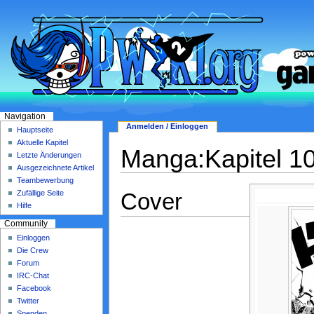
Navigation
Anmelden / Einloggen
Hauptseite
Aktuelle Kapitel
Manga:Kapitel 1
Letzte Änderungen
Ausgezeichnete Artikel
Teambewerbung
Cover
Zufällige Seite
Hilfe
Community
Einloggen
Die Crew
Forum
IRC-Chat
Facebook
Twitter
Spenden