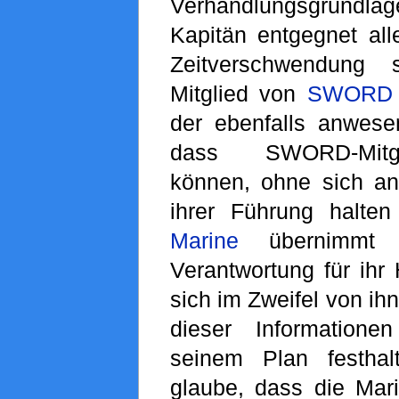
Verhandlungsgrundla
Kapitän entgegnet all
Zeitverschwendung
Mitglied von
SWORD
der ebenfalls anwes
dass SWORD-Mitgl
können, ohne sich an 
ihrer Führung halte
Marine
übernimmt h
Verantwortung für ihr
sich im Zweifel von ih
dieser Information
seinem Plan festhal
glaube, dass die Mari