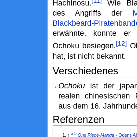
[11]
Hachinosu.
Wie Bla
des Angriffs der
M
Blackbeard-Piratenband
erwähnte, konnte er
[12]
Ochoku besiegen.
Ob
hat, ist nicht bekannt.
Verschiedenes
Ochoku
ist der japa
realen chinesischen
aus dem 16. Jahrhunde
Referenzen
a
b
↑
One Piece-Manga
-
Odens Ab