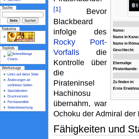
[1]
Suche
Bevor
Blackbeard
Nakama
infolge des
Name:
Name in Kana:
Rocky Port-
Name in Rōmaj
Toplists
Geschlecht:
Vorfalls
die
Kontrolle über
Ehemalige
Werkzeuge
Piratenbande:
die
Links auf diese Seite
Änderungen an
Pirateninsel
Zu finden in:
verlinkten Seiten
Erste Erwähnu
Spezialseiten
Hachinosu
Druckversion
übernahm, war
Permanentlink
Seitenbewertung
Ochoku der Admiral der P
Fähigkeiten und St