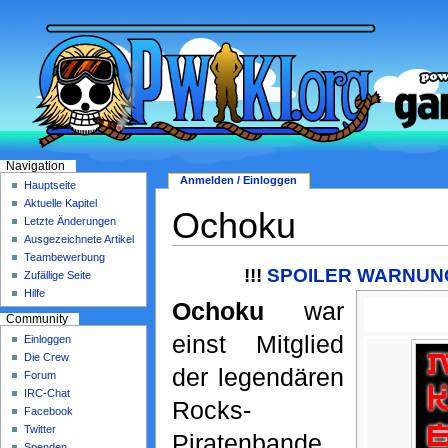
Navigation
Anmelden / Einloggen
Hauptseite
Aktuelle Kapitel
Ochoku
Letzte Änderungen
Ausgezeichnete Artikel
Teambewerbung
!!!
SPOILER WARNUNG 
Zufällige Seite
Hilfe
Ochoku
war
Community
einst Mitglied
Einloggen
Die Crew
der legendären
Forum
IRC-Chat
Rocks-
Facebook
Twitter
Piratenbande.
Spenden