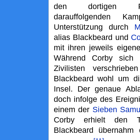
den dortigen P
darauffolgenden Ka
Unterstützung durch
M
alias Blackbeard und
Co
mit ihren jeweils eigen
Während Corby sich
Zivilisten verschrieb
Blackbeard wohl um d
Insel. Der genaue Abla
doch infolge des Ereign
einem der
Sieben Samu
Corby erhielt den T
Blackbeard übernahm 