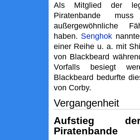
Als Mitglied der le
Piratenbande mus
außergewöhnliche Fäh
haben
.
Senghok
nannte
einer Reihe u. a. mit Sh
von Blackbeard währen
Vorfalls besiegt we
Blackbeard bedurfte die
von Corby.
Vergangenheit
Aufstieg d
Piratenbande