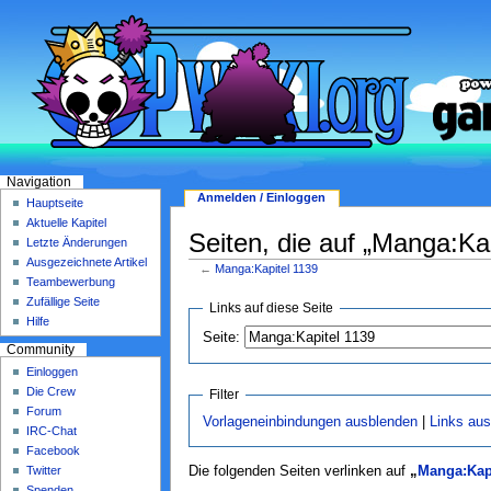
Navigation
Anmelden / Einloggen
Hauptseite
Aktuelle Kapitel
Seiten, die auf „Manga:Kap
Letzte Änderungen
Ausgezeichnete Artikel
←
Manga:Kapitel 1139
Teambewerbung
Zufällige Seite
Links auf diese Seite
Hilfe
Seite:
Community
Einloggen
Die Crew
Filter
Forum
Vorlageneinbindungen ausblenden
|
Links au
IRC-Chat
Facebook
Twitter
Die folgenden Seiten verlinken auf
„
Manga:Kapi
Spenden