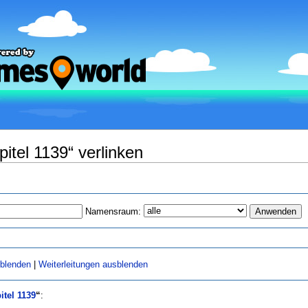
itel 1139“ verlinken
Namensraum:
sblenden
|
Weiterleitungen ausblenden
tel 1139
“
: