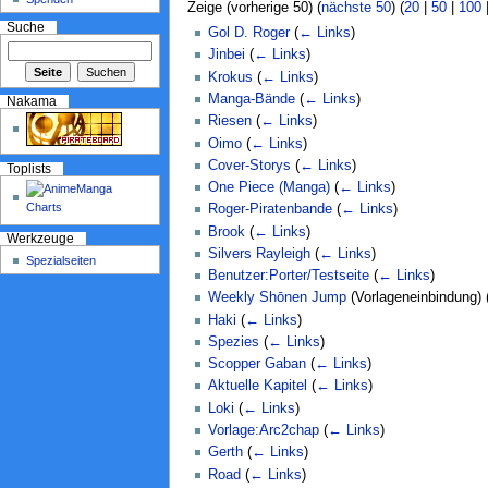
Zeige (vorherige 50) (
nächste 50
) (
20
|
50
|
100
Suche
Gol D. Roger
(
← Links
)
Jinbei
(
← Links
)
Krokus
(
← Links
)
Manga-Bände
(
← Links
)
Nakama
Riesen
(
← Links
)
Oimo
(
← Links
)
Cover-Storys
(
← Links
)
Toplists
One Piece (Manga)
(
← Links
)
Roger-Piratenbande
(
← Links
)
Brook
(
← Links
)
Werkzeuge
Silvers Rayleigh
(
← Links
)
Spezialseiten
Benutzer:Porter/Testseite
(
← Links
)
Weekly Shōnen Jump
(Vorlageneinbindung)
Haki
(
← Links
)
Spezies
(
← Links
)
Scopper Gaban
(
← Links
)
Aktuelle Kapitel
(
← Links
)
Loki
(
← Links
)
Vorlage:Arc2chap
(
← Links
)
Gerth
(
← Links
)
Road
(
← Links
)