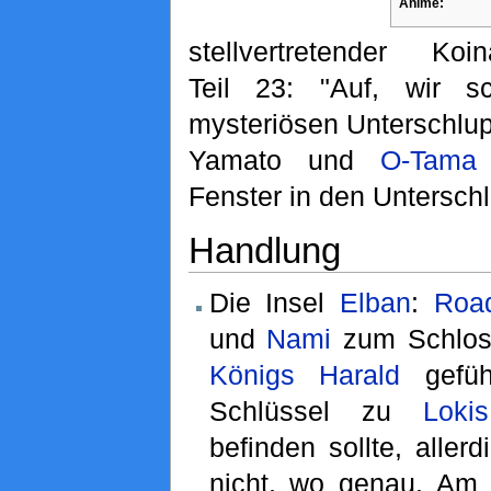
Anime:
stellvertretender Koin
Teil 23: "Auf, wir s
mysteriösen Unterschlupf
Yamato und
O-Tama
Fenster in den Unterschl
Handlung
Die Insel
Elban
:
Roa
und
Nami
zum Schlos
Königs
Harald
gefüh
Schlüssel zu
Lokis
befinden sollte, aller
nicht, wo genau. Am