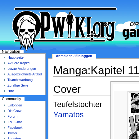
Navigation
Anmelden / Einloggen
Hauptseite
Aktuelle Kapitel
Manga:Kapitel 1
Letzte Änderungen
Ausgezeichnete Artikel
Teambewerbung
Cover
Zufällige Seite
Hilfe
Community
Teufelstochter
Einloggen
Die Crew
Yamatos
Forum
IRC-Chat
Facebook
Twitter
Spenden