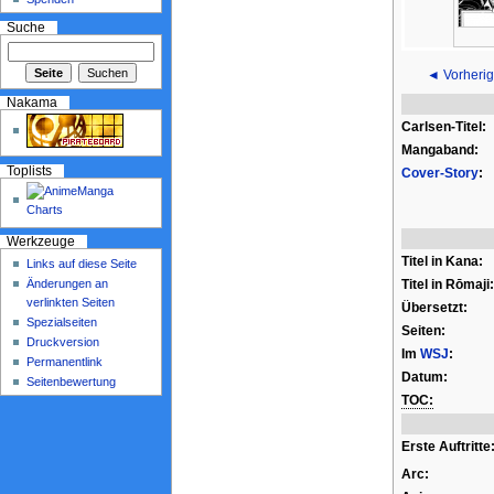
Suche
◄ Vorherig
Nakama
Carlsen-Titel:
Mangaband:
Toplists
Cover-Story
:
Werkzeuge
Titel in Kana:
Links auf diese Seite
Änderungen an
Titel in Rōmaji:
verlinkten Seiten
Übersetzt:
Spezialseiten
Seiten:
Druckversion
Im
WSJ
:
Permanentlink
Datum:
Seitenbewertung
TOC:
Erste Auftritte
Arc: