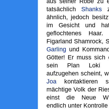
aus seiner Robe zu e
tatsächlich
Shanks
z
ähnlich, jedoch besit
im Gesicht und ha
geflochtenes Haar
Figarland Shamrock, 
Garling
und Kommandan
Götter! Er muss sich 
sein Plan Loki be
aufzugehen scheint, 
Joa
kontaktieren s
mächtige Volk der Rie
einst die Neue Wel
endlich unter Kontrolle