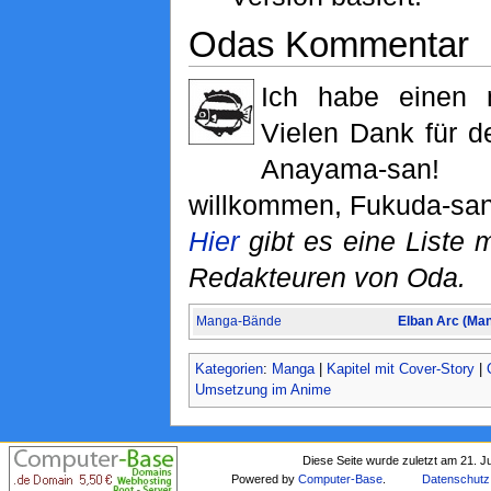
Odas Kommentar
Ich habe einen 
Vielen Dank für 
Anayama-san
willkommen, Fukuda-san
Hier
gibt es eine Liste m
Redakteuren von Oda.
Manga-Bände
Elban Arc (Ma
Kategorien
:
Manga
|
Kapitel mit Cover-Story
|
Umsetzung im Anime
Diese Seite wurde zuletzt am 21. J
Powered by
Computer-Base
.
Datenschutz