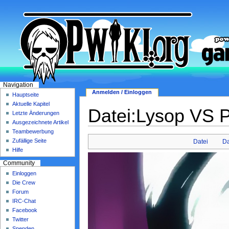
Navigation
Anmelden / Einloggen
Hauptseite
Aktuelle Kapitel
Datei:Lysop VS P
Letzte Änderungen
Ausgezeichnete Artikel
Teambewerbung
Zufällige Seite
Datei
Da
Hilfe
Community
Einloggen
Die Crew
Forum
IRC-Chat
Facebook
Twitter
Spenden