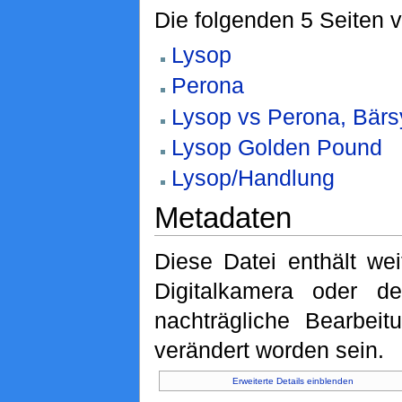
Die folgenden 5 Seiten 
Lysop
Perona
Lysop vs Perona, Bär
Lysop Golden Pound
Lysop/Handlung
Metadaten
Diese Datei enthält wei
Digitalkamera oder 
nachträgliche Bearbeit
verändert worden sein.
Erweiterte Details einblenden