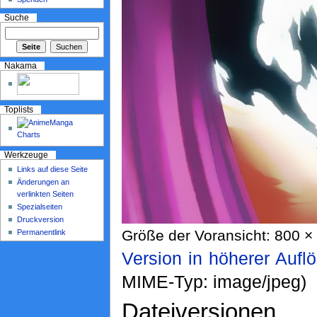
Suche
Nakama
Toplists
Werkzeuge
Links auf diese Seite
Änderungen an
verlinkten Seiten
Spezialseiten
Druckversion
Größe der Voransicht: 800 × 
Permanentlink
Version in höherer Aufl
MIME-Typ: image/jpeg)
Dateiversionen