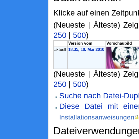
Klicke auf einen Zeitpun
(Neueste | Älteste) Zeig
250
|
500
)
Version vom
Vorschaubild
aktuell
18:35, 10. Mai 2010
(Neueste | Älteste) Zeig
250
|
500
)
Suche nach Datei-Dupl
Diese Datei mit ein
Installationsanweisungen
Dateiverwendunge