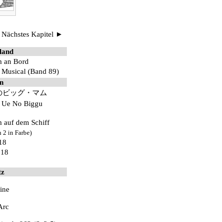
◆
Nächstes Kapitel ►
land
 an Bord
 Musical (Band 89)
n
のビッグ・マム
 Ue No Biggu
m
auf dem
Schiff
 2 in Farbe)
18
018
tz
ine
Arc