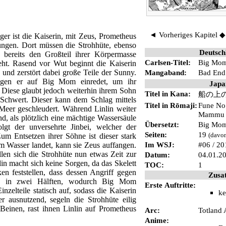
◄ Vorheriges Kapitel
er ist die
Kaiserin
, mit
Zeus
,
Prometheus
ngen. Dort müssen die
Strohhüte
, ebenso
Deutsch
n bereits den Großteil ihrer Körpermasse
Carlsen-Titel:
Big Mom
eht. Rasend vor Wut beginnt die Kaiserin
 und zerstört dabei große Teile der Sunny.
Mangaband:
Bad End
gen er auf Big Mom einredet, um ihr
Japa
. Diese glaubt jedoch weiterhin ihrem Sohn
Titel in Kana:
船の上
Schwert
. Dieser kann dem Schlag mittels
Titel in Rōmaji:
Fune No
s Meer geschleudert. Während Linlin weiter
Mammu
d, als plötzlich eine mächtige Wassersäule
Übersetzt:
Big Mo
gt der unversehrte Jinbei, welcher der
Seiten:
19
um Entsetzen ihrer Söhne ist dieser stark
(davon
Im
WSJ
:
#06 / 20
m Wasser landet, kann sie Zeus auffangen.
en sich die Strohhüte nun etwas Zeit zur
Datum:
04.01.2
lin macht sich keine Sorgen, da das Skelett
TOC:
1
n feststellen, dass dessen Angriff gegen
Zusa
lke in zwei Hälften, wodurch Big Mom
Erste Auftritte:
nzelteile statisch auf, sodass die Kaiserin
ke
r ausnutzend, segeln die Strohhüte eilig
Beinen, rast ihnen Linlin auf Prometheus
Arc:
Totland 
Anime: