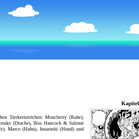
Kapitel
chen Tierkreiszeichen:
Moncherry
(Ratte),
osuke
(Drache),
Boa Hancock
&
Salome
fe),
Marco
(Hahn),
Inuarashi
(Hund) und