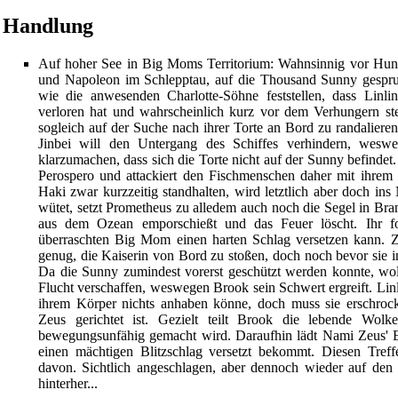
Handlung
Auf hoher See in Big Moms
Territorium
: Wahnsinnig vor Hung
und
Napoleon
im Schlepptau, auf die
Thousand Sunny
gespru
wie die anwesenden Charlotte-Söhne feststellen, dass Linli
verloren hat und wahrscheinlich kurz vor dem Verhungern st
sogleich auf der Suche nach ihrer Torte an Bord zu randalieren
Jinbei
will den Untergang des
Schiffes
verhindern, weswe
klarzumachen, dass sich die Torte nicht auf der Sunny befindet
Perospero
und
attackiert
den
Fischmenschen
daher mit ihrem
Haki
zwar kurzzeitig
standhalten
, wird letztlich aber doch in
wütet, setzt Prometheus zu alledem auch noch die Segel in Bran
aus dem Ozean emporschießt und das Feuer löscht. Ihr fol
überraschten Big Mom einen harten
Schlag
versetzen kann. Z
genug, die Kaiserin von Bord zu stoßen, doch noch bevor sie i
Da die Sunny zumindest vorerst geschützt werden konnte, woll
Flucht verschaffen, weswegen
Brook
sein Schwert ergreift. Lin
ihrem Körper nichts anhaben könne, doch muss sie erschrocke
Zeus gerichtet ist. Gezielt teilt Brook die lebende Wo
bewegungsunfähig gemacht wird. Daraufhin lädt
Nami
Zeus' Ei
einen mächtigen Blitzschlag versetzt bekommt. Diesen Treffe
davon. Sichtlich angeschlagen, aber dennoch wieder auf den 
hinterher...