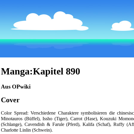
Manga:Kapitel 890
Aus OPwiki
Cover
Color Spread: Verschiedene Charaktere symbolisieren die chinesis
Minotauros
(Büffel),
Issho
(Tiger),
Carrot
(Hase),
Kouzuki Momon
(Schlange),
Cavendish
&
Farule
(Pferd),
Kalifa
(Schaf),
Ruffy
(Af
Charlotte Linlin (Schwein).