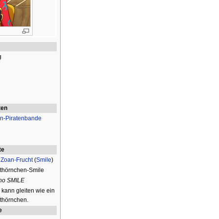
n
g
ン
ten
en-Piratenbande
te
e
Zoan-Frucht
(
Smile
)
ithörnchen-Smile
no SMILE
 kann gleiten wie ein
thörnchen.
e