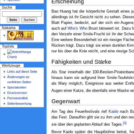
Erscheinung
Suche
Bao Huang hat die körperliche Gestalt eines 
allerdings ist ihr Gesicht nicht zu sehen. Dies
Blatt Papier, bedeckt, auf der sich ein Auge
Nakama
auch auf
Who's Who
Brust tätowiert ist. Dazu 
den Verzehr einer Smile-Frucht ist ihr der Sc
Eine weitere Besonderheit ist ein riesiger Fäch
Rücken trägt. Dazu trägt sie einen dunklen Ki
Toplists
nur bis über die Knie reicht, und eine riesige S
Fähigkeiten und Stärke
Werkzeuge
Links auf diese Seite
Als Star innerhalb der 100-Bestien-Piratenban
Änderungen an
hinaus kann sie aufgrund ihrer Smile-Teufelskrä
verlinkten Seiten
als Mary möglich, Ereignisse aus weiter Entf
Spezialseiten
Augen einer Katze, die ebenfalls eine Maske wie 
Druckversion
Permanentlink
Gegenwart
Seitenbewertung
Am Tag des Feuerfestivals rief
Kaido
nach Bao
das Fest. Daraufhin glitt sie zu ihm und den re
[3]
sie über den geplanten Ablauf des Tages.
Bevor Kaido später die Hauptbühne betrat, fr