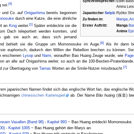
Synchronsprecher:
Edith Bäs
[4]
 sei.
Amira Lei
y
und Co. auf
Onigashima
bereits begonnen
Japanischer
Seiyū
:
Ryōko Shir
nosuke
durch eine Katze, die eine ähnliche
Zu finden in:
Manga
,
An
[1]
Erster Auftritt:
Manga
Ba
rt an
King
weiter.
Später entdeckte sie die
Anime
Epi
vom Dach teleportiert werden konnten, und
ings gab sie auch an, dass sich jemand
[6]
nd behielt sie die Gruppe um Momonosuke im Auge.
Als ihr dann be
sie euphorisch, dadurch den Willen der Rebellion brechen zu können. Si
nn erschienen
Lysop
und
Nami
, woraufhin Bao Huang Zeuge wurde, wie
Page
ion an alle auf Onigashima weiter, so auch an die 100-Bestien-Piratenband
[7]
d zur Übertragung von
Tamas
Worten an die Smile-Nutzer missbraucht.
ihrem japanischen Namen findet sich das englische Wort
fan
, das englische Wo
leichnamigen
chinesischen Kartenspiel
ab. Der Name
Băo huáng
(保皇) bede
treuen Vasallen (Band 98)
-
Kapitel 993
~ Bao Huang entdeckt Momonosuke.
00)
-
Kapitel 1005
~ Bao Huang gehört den Marys an.