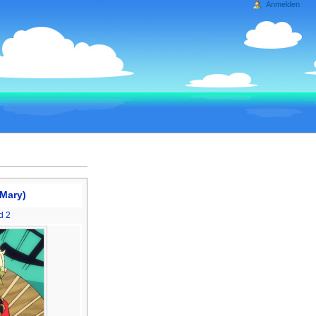
Anmelden
 Mary)
d 2