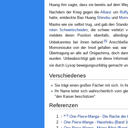
Huang ihm sagte, dass sie bereits auf dem Weg
Nachdem der Krieg gegen die
Allianz
um
Ruff
hatte, entdeckte Bao Huang
Shinobu
und
Momo
Maske wie sie selbst trug, und gab den Stando
roten Schwertscheiden
, die schwer verletzt 
meldete deren Position ebenfalls, allerd
[5]
Unbekanntes bei ihnen befand.
Anschließe
Momonosuke von der Insel gefallen war, war 
Übertragung an alle auf Onigashima, doch da
wurden. Unbeabsichtigt gab sie diese Informat
sie durch Lysop bewegungsunfähig gemacht un
Verschiedenes
Sie trägt einen großen Fächer mit sich. In 
Ihr Name leitet sich wahrscheinlich vom g
"den Kaiser beschützen".
Referenzen
a
b
↑
One Piece-Manga
-
Die Rache der 
↑
One Piece-Manga
-
Haoshoku (Band 1