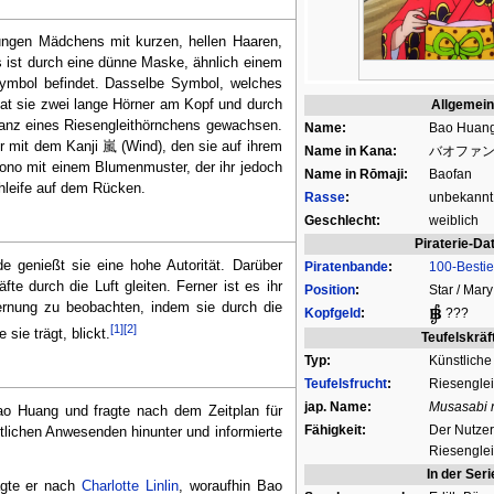
jungen Mädchens mit kurzen, hellen Haaren,
es ist durch eine dünne Maske, ähnlich einem
nsymbol befindet. Dasselbe Symbol, welches
Allgemei
hat sie zwei lange Hörner am Kopf und durch
hwanz eines Riesengleithörnchens gewachsen.
Name:
Bao Huan
er mit dem Kanji 嵐 (Wind), den sie auf ihrem
Name in Kana:
バオファ
mono mit einem Blumenmuster, der ihr jedoch
Name in Rōmaji:
Baofan
chleife auf dem Rücken.
Rasse
:
unbekannt
Geschlecht:
weiblich
Piraterie-Da
de genießt sie eine hohe Autorität. Darüber
Piratenbande
:
100-Besti
fte durch die Luft gleiten. Ferner ist es ihr
Position
:
Star / Mary
ernung zu beobachten, indem sie durch die
Kopfgeld
:
???
[1]
[2]
sie trägt, blickt.
Teufelskräf
Typ:
Künstlich
Teufelsfrucht
:
Riesengle
jap. Name:
Musasabi 
 Huang und fragte nach dem Zeitplan für
Fähigkeit:
Der Nutzer
stlichen Anwesenden hinunter und informierte
Riesenglei
In der Seri
agte er nach
Charlotte Linlin
, woraufhin Bao