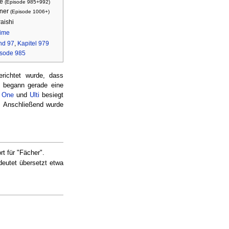
se
(Episode 985+992)
sner
(Episode 1006+)
aishi
ime
nd 97
,
Kapitel 979
sode 985
richtet wurde, dass
e begann gerade eine
 One
und
Ulti
besiegt
e. Anschließend wurde
rt für "Fächer".
utet übersetzt etwa