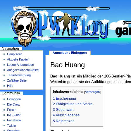
Navigation
Anmelden / Einloggen
Hauptseite
Aktuelle Kapitel
Bao Huang
Letzte Änderungen
Ausgezeichnete Artikel
Teambewerbung
Bao Huang
ist ein Mitglied der 100-Bestien-Pi
Zufällige Seite
Weiterhin gehört sie der Aufklärungseinheit, de
Hilfe
Inhaltsverzeichnis
[
Verbergen
]
Community
1
Erscheinung
Einloggen
2
Fähigkeiten und Stärke
Die Crew
3
Gegenwart
Forum
IRC-Chat
4
Verschiedenes
Facebook
5
Referenzen
Twitter
Spenden