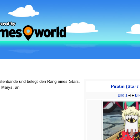
ratenbande und belegt den Rang eines Stars.
Piratin (Star /
n Marys, an.
Bild 1
◄►
Bil