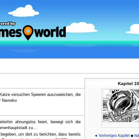
Kapitel 1
-Katze versuchen Speeren auszuweichen, die
ey Nameko
iterhin ahnungslos feiert, bewegt sich die
umenhauptstadt zu...
begeben, um dort zu berichten, dass bereits
◄ Vorheriges Kapitel
◆
Nä