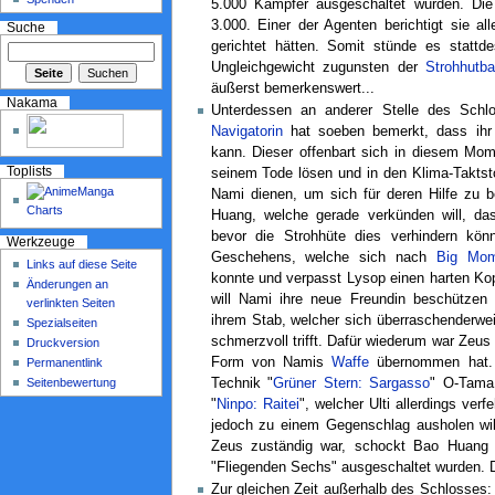
5.000 Kämpfer ausgeschaltet wurden. Di
3.000. Einer der Agenten berichtigt sie al
Suche
gerichtet hätten. Somit stünde es statt
Ungleichgewicht zugunsten der
Strohhutb
äußerst bemerkenswert...
Nakama
Unterdessen an anderer Stelle des Schl
Navigatorin
hat soeben bemerkt, dass ih
kann. Dieser offenbart sich in diesem Mo
Toplists
seinem Tode lösen und in den Klima-Taktsto
Nami dienen, um sich für deren Hilfe zu b
Huang, welche gerade verkünden will, d
bevor die Strohhüte dies verhindern könn
Werkzeuge
Geschehens, welche sich nach
Big Mo
Links auf diese Seite
konnte und verpasst Lysop einen harten Kop
Änderungen an
will Nami ihre neue Freundin beschützen 
verlinkten Seiten
ihrem Stab, welcher sich überraschenderwei
Spezialseiten
schmerzvoll trifft. Dafür wiederum war Zeus 
Druckversion
Form von Namis
Waffe
übernommen hat. N
Permanentlink
Seitenbewertung
Technik "
Grüner Stern: Sargasso
" O-Tama 
"
Ninpo: Raitei
", welcher Ulti allerdings verf
jedoch zu einem Gegenschlag ausholen will
Zeus zuständig war, schockt Bao Huang s
"Fliegenden Sechs" ausgeschaltet wurden. D
Zur gleichen Zeit außerhalb des Schlosses