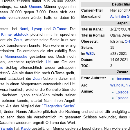
e Fronten stünden daher nun 24.000 gegen
Deutschla
lerdings, da sich
Queens
Männer gegen ihn
Carlsen-Titel:
Hier spricht
dessen 20.000 gegen 7.000. Dass sich das
Mangaband:
Auftritt der 
ande
verschieben würde, halte er dabei für
Japan
osses, bei
Nami
,
Lysop
und
O-Tama
: Die
Titel in Kana:
お玉でやんす!
r
Klima-Taktstock
plötzlich mit ihr sprechen
Titel in Rōmaji:
Otama Deya
ment als
Zeus
, welcher seine Seele kurz vor
Übersetzt:
Ich bin's,
O-
ck transferieren konnte. Nun wolle er einzig
Seiten:
15
edanken. Da erreichen die vier zufällig Bao
Im
WSJ
:
#28 / 2021
ass
Momonosuke
gestorben sei. Doch noch
Datum:
14.06.2021
en, erscheint urplötzlich
Ulti
am Ort des
TOC:
3
ms
Schlag offensichtlich wieder aufrappeln
Zusatz
fstoß. Als sie daraufhin nach O-Tama greift,
Erste Auftritte:
und attackiert die
Zoan
-Nutzerin daher mit
Horsema
se in einen Morgenstern verwandelt und Ulti
Arc:
Wa no Kuni 
verantwortlich, welcher die Kontrolle über die
Anime:
Episode
achdem Lysop schließlich mittels seiner
Episode
befreien konnte, startet Nami ihren Angriff
ehlt. Als das Mitglied der
"Fliegenden Sechs"
, ändert Namis Attacke plötzlich die Richtung und schaltet Ulti endgültig
o sehr, dass sie versehentlich im gesamten Schloss verkündet, dass n
araufhin wiederum ergreift O-Tama das Wort...
:
Yamato
hat
Kaido
gestellt, um Momonosuke zu beschützen. Nun wolle sie da