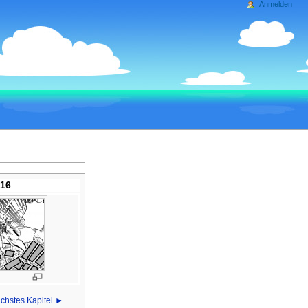
Anmelden
016
chstes Kapitel ►