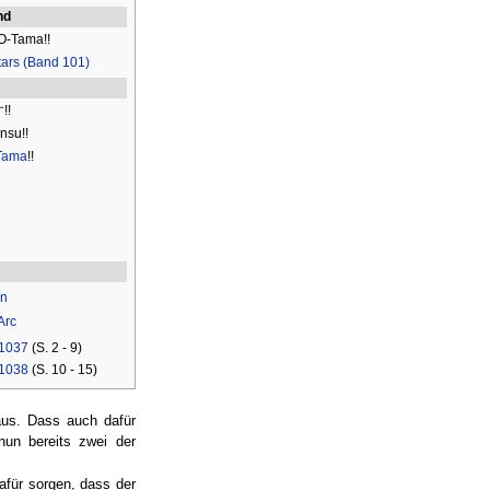
nd
 O-Tama!!
Stars (Band 101)
!
nsu!!
Tama
!!
n
Arc
 1037
(S. 2 - 9)
 1038
(S. 10 - 15)
 aus. Dass auch dafür
un bereits zwei der
für sorgen, dass der