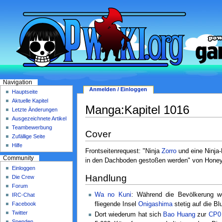
Navigation
Anmelden / Einloggen
Hauptseite
Aktuelle Kapitel
Manga:Kapitel 1016
Letzte Änderungen
Ausgezeichnete Artikel
Teambewerbung
Cover
Zufällige Seite
Hilfe
Frontseitenrequest: "Ninja
Zorro
und eine Ninja
Community
in den Dachboden gestoßen werden" von Hon
Einloggen
Handlung
Die Crew
Forum
Wa no Kuni
: Während die Bevölkerung we
IRC-Chat
Facebook
fliegende Insel
Onigashima
stetig auf die Bl
Twitter
Dort wiederum hat sich
Bao Huang
zur
CP0
Spenden