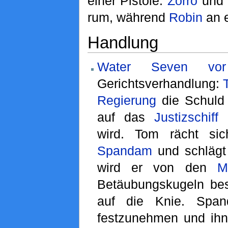
einer Pistole.
Zorro
und
rum, während
Robin
an e
Handlung
Water Seven vor
Gerichtsverhandlung:
Regierung
die Schuld
auf das
Justizschiff
i
wird. Tom rächt si
Spandam
und schlägt 
wird er von den
M
Betäubungskugeln be
auf die Knie. Span
festzunehmen und ih