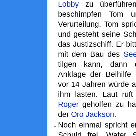
Lobby
zu überführen
beschimpfen Tom u
Verurteilung. Tom spri
und gesteht seine Sch
das Justizschiff. Er bi
mit dem Bau des
Se
tilgen kann, dann 
Anklage der Beihilf
vor 14 Jahren würde a
ihm lasten. Laut ruft
Roger
geholfen zu h
der
Oro Jackson
.
Noch einmal spricht e
Schuld frei. Water 