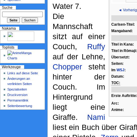
Water 7.
Suche
◄ Vorherig
Die
Mannschaft
Carlsen-Titel:
Nakama
Mangaband:
sitzt auf einer
Titel in Kana:
Couch,
Ruffy
Toplists
Titel in Rōmaji:
auf der Lehne,
Übersetzt:
Seiten:
Chopper
steht
Werkzeuge
Im
WSJ
:
Links auf diese Seite
hinter der
Datum:
Änderungen an
TOC:
verlinkten Seiten
Couch. Im
Spezialseiten
Hintergrund
Druckversion
Erste Auftritte
Permanentlink
Arc:
liegt eine
Seitenbewertung
Anime:
Giraffe.
Nami
liest ein Buch über Gira