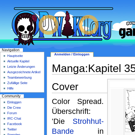
Navigation
Anmelden / Einloggen
Hauptseite
Aktuelle Kapitel
Manga:Kapitel 3
Letzte Änderungen
Ausgezeichnete Artikel
Teambewerbung
Cover
Zufällige Seite
Hilfe
Community
Color Spread.
Einloggen
Die Crew
Überschrift:
Forum
IRC-Chat
'Die
Strohhut-
Facebook
Bande
in
Twitter
Spenden