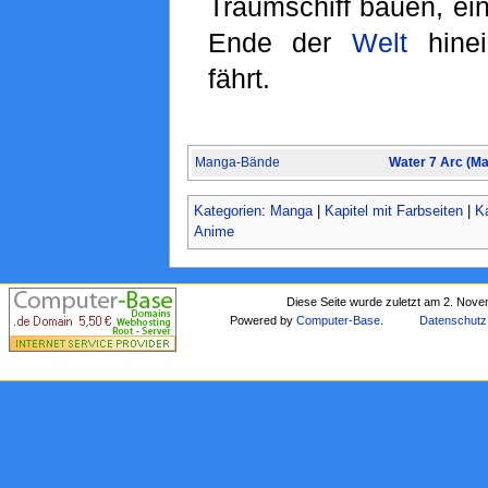
Traumschiff bauen, ei
Ende der
Welt
hinei
fährt.
Manga-Bände
Water 7 Arc (M
Kategorien
:
Manga
|
Kapitel mit Farbseiten
|
Ka
Anime
Diese Seite wurde zuletzt am 2. Nov
Powered by
Computer-Base
.
Datenschutz