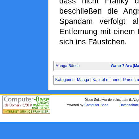
dass nicht Franky da
beschließen die Angre
Spandam verfolgt al
Entfernung mit einem 
sich ins Fäustchen.
Manga-Bände
Water 7 Arc (M
Kategorien
:
Manga
|
Kapitel mit einer Umsetz
Diese Seite wurde zuletzt am 6. Au
Powered by
Computer-Base
.
Datenschutz