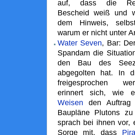
auf, dass die Reg
Bescheid weiß und wi
dem Hinweis, selbst
warum er nicht unter Ar
Water Seven
, Bar: De
Spandam die Situatio
den Bau des Seez
abgegolten hat. In d
freigesprochen w
erinnert sich, wi
Weisen
den Auftrag e
Baupläne Plutons zu
sprach bei ihnen vor, e
Sorge mit, dass
Pir