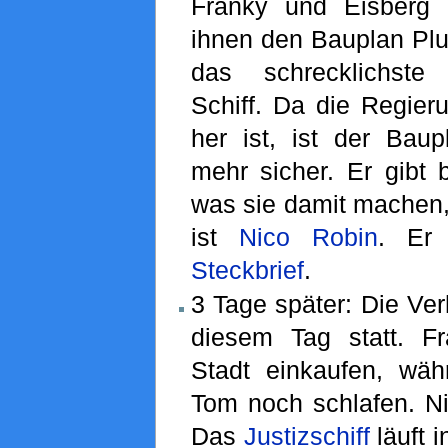
Franky und Eisberg 
ihnen den Bauplan Plut
das schrecklichste
Schiff. Da die Regier
her ist, ist der Baup
mehr sicher. Er gibt 
was sie damit machen,
ist
Nico Robin
. Er 
Steckbrief
.
3 Tage später: Die Ver
diesem Tag statt. F
Stadt einkaufen, wä
Tom noch schlafen. Ni
Das
Justizschiff
läuft 