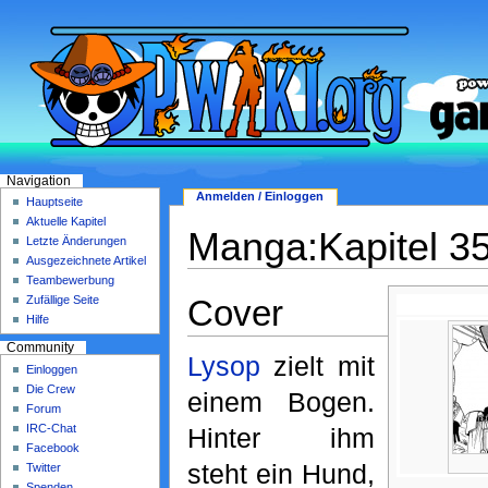
Navigation
Anmelden / Einloggen
Hauptseite
Aktuelle Kapitel
Manga:Kapitel 3
Letzte Änderungen
Ausgezeichnete Artikel
Teambewerbung
Cover
Zufällige Seite
Hilfe
Community
Lysop
zielt mit
Einloggen
Die Crew
einem Bogen.
Forum
IRC-Chat
Hinter ihm
Facebook
steht ein Hund,
Twitter
Spenden