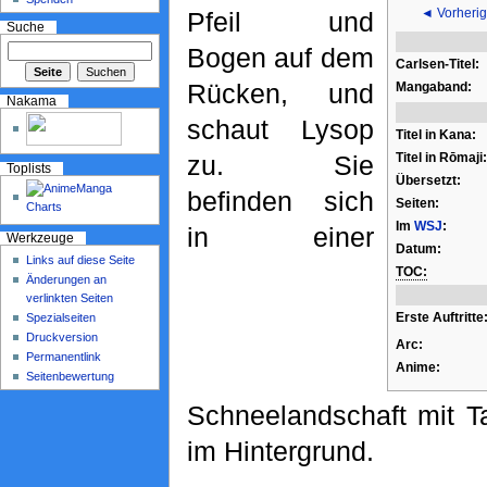
◄ Vorherig
Pfeil und
Suche
Bogen auf dem
Carlsen-Titel:
Rücken, und
Mangaband:
Nakama
schaut Lysop
Titel in Kana:
Titel in Rōmaji:
zu. Sie
Toplists
Übersetzt:
befinden sich
Seiten:
Im
WSJ
:
in einer
Werkzeuge
Datum:
Links auf diese Seite
TOC:
Änderungen an
verlinkten Seiten
Erste Auftritte
Spezialseiten
Druckversion
Arc:
Permanentlink
Anime:
Seitenbewertung
Schneelandschaft mit 
im Hintergrund.