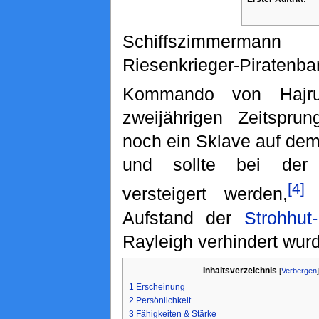
Schiffszimmerma
Riesenkrieger-Pirate
Kommando von Hajru
zweijährigen Zeitspru
noch ein Sklave auf de
und sollte bei de
[4]
versteigert werden,
w
Aufstand der
Strohhut
Rayleigh verhindert wur
Inhaltsverzeichnis
[
Verbergen
]
1
Erscheinung
2
Persönlichkeit
3
Fähigkeiten & Stärke