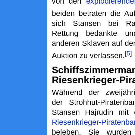
von den
explodierende
beiden betraten die Au
sich Stansen bei Ra
Rettung bedankte u
anderen Sklaven auf de
[5]
Auktion zu verlassen.
Schiffszimmerma
Riesenkrieger-Pi
Während der zweijähr
der Strohhut-Piratenb
Stansen Hajrudin mit 
Riesenkrieger-Piratenb
beleben. Sie wurden