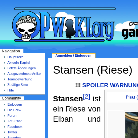
Navigation
Anmelden / Einloggen
Hauptseite
Aktuelle Kapitel
Stansen (Riese)
Letzte Änderungen
Ausgezeichnete Artikel
Teambewerbung
!!!
SPOILER WARNUNG 
Zufällige Seite
Hilfe
[2]
Stansen
ist
Pirat
Community
Einloggen
ein Riese von
Die Crew
Forum
Elban und
IRC-Chat
Facebook
Twitter
Spenden