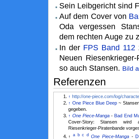
Sein Leibgericht sind 
Auf dem Cover von
Ba
Oda vergessen Stan
dem rechten Auge zu z
In der
FPS Band 112
Neuen Riesenkrieger-P
so auch Stansen.
Bild 
Referenzen
↑
http://one-piece.com/log/characte
↑
One Piece Blue Deep
~ Stansen
gegeben.
↑
One Piece-Manga
-
Bad End Mu
Cover-Story: Stansen wird 
Riesenkrieger-Piratenbande vorgest
a
b
c
d
↑
One Piece-Manga
-
D