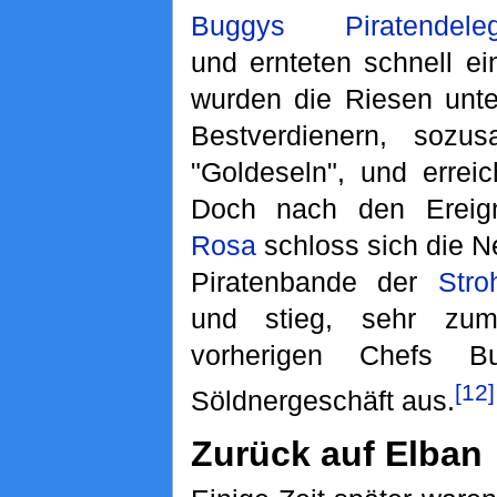
Buggys Piratendelegat
und ernteten schnell e
wurden die Riesen unte
Bestverdienern, soz
"Goldeseln", und errei
Doch nach den Ereig
Rosa
schloss sich die N
Piratenbande der
Stro
und stieg, sehr zum
vorherigen Chefs 
[12]
Söldnergeschäft aus.
Zurück auf Elban