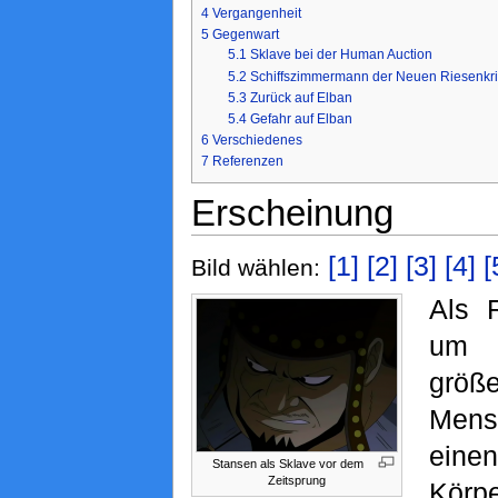
4
Vergangenheit
5
Gegenwart
5.1
Sklave bei der Human Auction
5.2
Schiffszimmermann der Neuen Riesenkr
5.3
Zurück auf Elban
5.4
Gefahr auf Elban
6
Verschiedenes
7
Referenzen
Erscheinung
[1]
[2]
[3]
[4]
[
Bild wählen:
Als 
um 
größ
Mens
einen
Stansen als Sklave vor dem
Zeitsprung
Körp