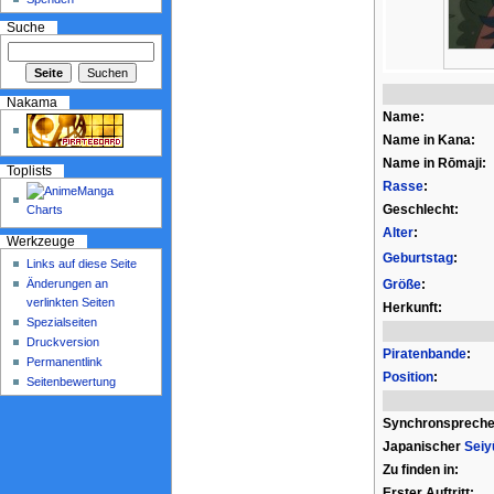
Suche
Nakama
Name:
Name in Kana:
Name in Rōmaji:
Toplists
Rasse
:
Geschlecht:
Alter
:
Werkzeuge
Geburtstag
:
Links auf diese Seite
Änderungen an
Größe
:
verlinkten Seiten
Herkunft:
Spezialseiten
Druckversion
Piratenbande
:
Permanentlink
Position
:
Seitenbewertung
Synchronspreche
Japanischer
Seiy
Zu finden in:
Erster Auftritt: