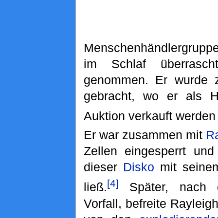
Menschenhändlergrup
im Schlaf überrasc
genommen. Er wurde 
gebracht, wo er als Ha
Auktion verkauft werden 
Er war zusammen mit
Ra
Zellen eingesperrt und
dieser
Disko
mit seinem
[4]
ließ.
Später, nac
Vorfall, befreite Raylei