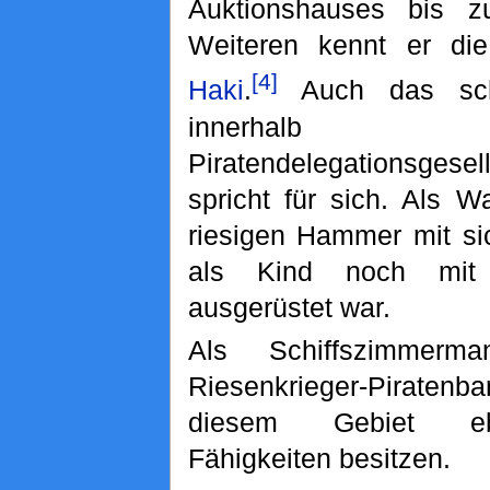
Auktionshauses bis z
Weiteren kennt er die
[4]
Haki
.
Auch das schn
innerha
Piratendelegationsges
spricht für sich. Als W
riesigen Hammer mit si
als Kind noch mit
ausgerüstet war.
Als Schiffszimmer
Riesenkrieger-Piraten
diesem Gebiet e
Fähigkeiten besitzen.