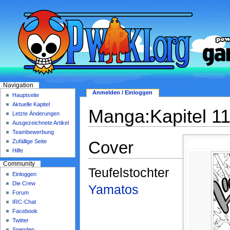
Navigation
Anmelden / Einloggen
Hauptseite
Aktuelle Kapitel
Manga:Kapitel 1
Letzte Änderungen
Ausgezeichnete Artikel
Teambewerbung
Cover
Zufällige Seite
Hilfe
Community
Teufelstochter
Einloggen
Die Crew
Yamatos
Forum
IRC-Chat
Facebook
Twitter
Spenden