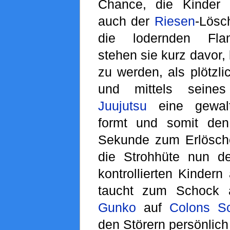
Chance, die Kinder 
auch der
Riesen
-Lösc
die lodernden Fl
stehen sie kurz davor,
zu werden, als plötzl
und mittels sein
Juujutsu
eine gewalt
formt und somit den
Sekunde zum Erlösche
die Strohhüte nun d
kontrollierten Kinder
taucht zum Schock 
Gunko
auf
Colons
Sc
den Störern persönlich