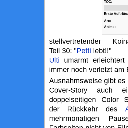
TOC:
Erste Auftritte
Arc:
Anime:
stellvertretender Koin
Teil 30: "
Petti
lebt!!"
Ulti
umarmt erleichtert 
immer noch verletzt am 
Ausnahmsweise gibt es 
Cover-Story auch e
doppelseitigen Color S
der Rückkehr des
mehrmonatigen Pau
Farbseiten nicht von Ei