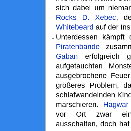
sich dabei um nieman
Rocks D. Xebec
, d
Whitebeard
auf der Inse
Unterdessen kämpft
Piratenbande
zusam
Gaban
erfolgreich g
aufgetauchten Monst
ausgebrochene Feuer
größeres Problem, d
schlafwandelnden Kinde
marschieren.
Hagwar
vor Ort zwar ein
ausschalten, doch hat 