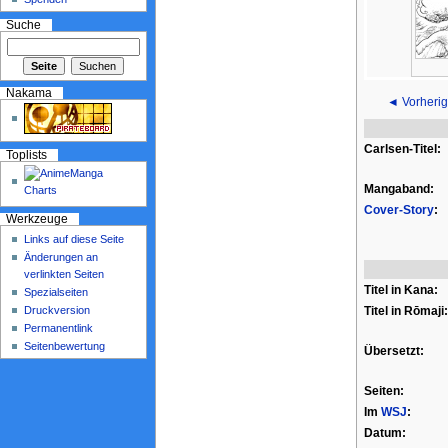
Suche
Nakama
◄ Vorherig
Carlsen-Titel:
Toplists
Mangaband:
Cover-Story
:
Werkzeuge
Links auf diese Seite
Änderungen an
verlinkten Seiten
Titel in Kana:
Spezialseiten
Druckversion
Titel in Rōmaji:
Permanentlink
Seitenbewertung
Übersetzt:
Seiten:
Im
WSJ
:
Datum: