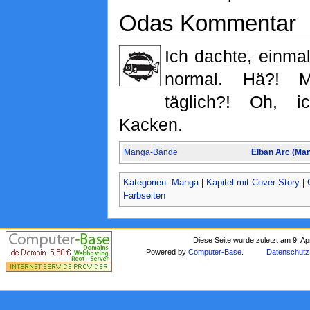
Odas Kommentar
Ich dachte, einmal
normal. Hä?! M
täglich?! Oh, 
Kacken.
Manga-Bände
Elban Arc (Ma
Kategorien
:
Manga
|
Kapitel mit Cover-Story
|
Farbseiten
Diese Seite wurde zuletzt am 9. Ap
Powered by
Computer-Base
.
Datenschutz