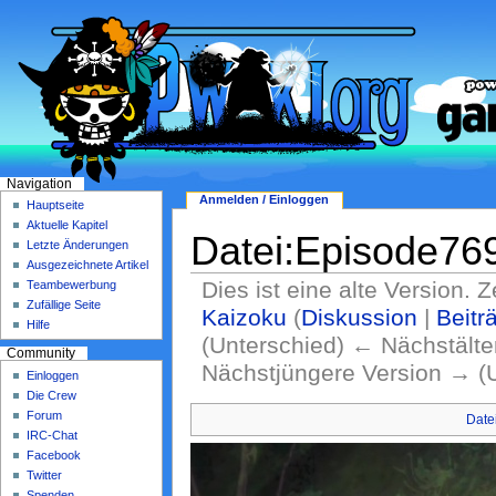
Navigation
Anmelden / Einloggen
Hauptseite
Aktuelle Kapitel
Datei:Episode769
Letzte Änderungen
Ausgezeichnete Artikel
Dies ist eine alte Version.
Teambewerbung
Zufällige Seite
Kaizoku
(
Diskussion
|
Beitr
Hilfe
(Unterschied) ← Nächstälter
Community
Nächstjüngere Version → (
Einloggen
Die Crew
Forum
Date
IRC-Chat
Facebook
Twitter
Spenden