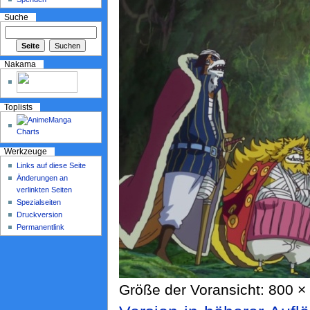
Suche
Nakama
Toplists
Werkzeuge
Links auf diese Seite
Änderungen an
verlinkten Seiten
Spezialseiten
Druckversion
Permanentlink
Größe der Voransicht: 800 × 