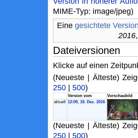
Version in höherer Aufl
MIME-Typ: image/jpeg)
Eine
gesichtete Versio
2016
Dateiversionen
Klicke auf einen Zeitpun
(Neueste | Älteste) Zeig
250
|
500
)
Version vom
Vorschaubild
aktuell
12:09, 18. Dez. 2016
(Neueste | Älteste) Zeig
250
|
500
)