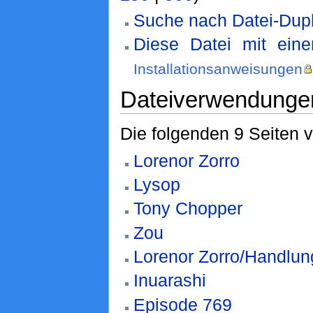
Suche nach Datei-Dupl
Diese Datei mit ein
Installationsanweisungen
Dateiverwendunge
Die folgenden 9 Seiten 
Lorenor Zorro
Lysop
Tony Chopper
Zou
Lorenor Zorro/Handlun
Inuarashi
Episode 769