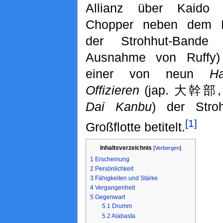
Allianz über Kaido 
Chopper neben dem 
der Strohhut-Bande 
Ausnahme von Ruffy)
einer von neun
Ha
Offizieren
(jap. 大幹部, 
Dai Kanbu
) der Stroh
[1]
Großflotte betitelt.
Inhaltsverzeichnis
[
Verbergen
]
1
Erscheinung
2
Persönlichkeit
3
Fähigkeiten und Stärke
4
Vergangenheit
5
Gegenwart
5.1
Drumm
5.2
Alabasta