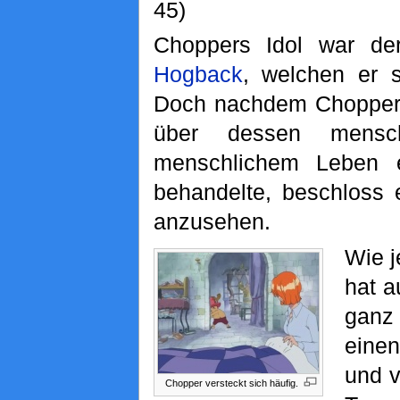
45)
Choppers Idol war de
Hogback
, welchen er s
Doch nachdem Chopper s
über dessen mensc
menschlichem Leben 
behandelte, beschloss e
anzusehen.
Wie j
hat a
ganz
einen
und v
Chopper versteckt sich häufig.