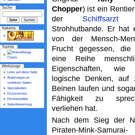
Chopper
) ist ein Rentie
Suche
der
Schiffsarzt
d
Strohhutbande. Er hat e
Nakama
von der Mensch-Men
Frucht gegessen, die
Toplists
eine Reihe menschli
Eigenschaften, wie
Werkzeuge
Links auf diese Seite
logische Denken, auf 
Änderungen an
verlinkten Seiten
Beinen laufen und sogar
Spezialseiten
Druckversion
Fähigkeit zu sprec
Permanentlink
Seitenbewertung
verliehen hat.
Nach dem Sieg der Ni
Piraten-Mink-Samurai-