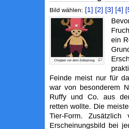
[1]
[2]
[3]
[4]
[
Bild wählen:
Bevo
Fruch
ein R
Gru
Ersc
Chopper vor dem Zeitsprung.
prak
Feinde meist nur für d
war von besonderem Nut
Ruffy und Co. aus de
retten wollte. Die meist
Tier-Form. Zusätzlich 
Erscheinungsbild bei j