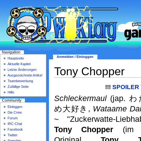
Navigation
Anmelden / Einloggen
Hauptseite
Aktuelle Kapitel
Tony Chopper
Letzte Änderungen
Ausgezeichnete Artikel
Teambewerbung
!!!
SPOILER 
Zufällige Seite
Hilfe
Schleckermaul
(jap. 
Community
め大好き,
Wataame Dai
Einloggen
Die Crew
~ "Zuckerwatte-Liebhab
Forum
IRC-Chat
Tony Chopper
(i
Facebook
Twitter
Original
Tony T
Spenden