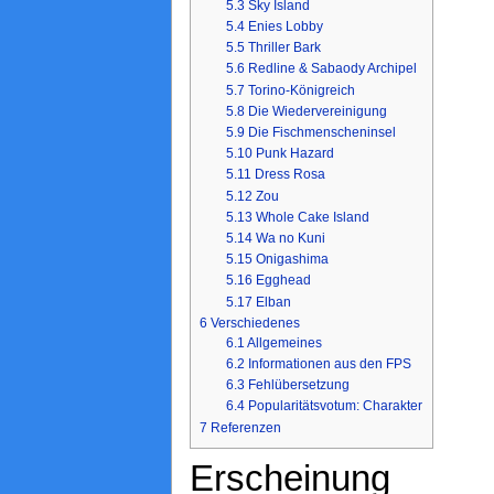
5.3
Sky Island
5.4
Enies Lobby
5.5
Thriller Bark
5.6
Redline & Sabaody Archipel
5.7
Torino-Königreich
5.8
Die Wiedervereinigung
5.9
Die Fischmenscheninsel
5.10
Punk Hazard
5.11
Dress Rosa
5.12
Zou
5.13
Whole Cake Island
5.14
Wa no Kuni
5.15
Onigashima
5.16
Egghead
5.17
Elban
6
Verschiedenes
6.1
Allgemeines
6.2
Informationen aus den FPS
6.3
Fehlübersetzung
6.4
Popularitätsvotum: Charakter
7
Referenzen
Erscheinung