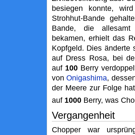
besiegen konnte, wir
Strohhut-Bande gehal
Bande, die allesam
bekamen, erhielt das Re
Kopfgeld. Dies änderte 
auf Dress Rosa, bei d
auf
100
Berry verdoppel
von
Onigashima
, desse
der Meere zur Folge hat
auf
1000
Berry, was Cho
Vergangenheit
Chopper war ursprün