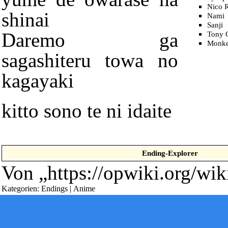
Nico 
shinai
Nami
Sanji
Daremo ga
Tony 
Monke
sagashiteru towa no
kagayaki
kitto sono te ni idaite
Diese Seite wurde zuletzt am 12. April 2011 um 18:48 Uhr geänd
Powered by
Computer-Base
.
Datenschutz-Optionen
Ending
-Explorer
Von „
https://opwiki.org/wi
Kategorien
:
Endings
|
Anime