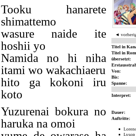
Tooku hanarete
shimattemo
wasure naide ite
◄ vorheri
hoshii yo
Titel in Kan
Titel in Rom
Namida no hi niha
übersetzt:
Erstausstra
itami wo wakachiaeru
Von:
Bis:
hito ga kokoni iru
Spanne:
koto
Interpret:
Yuzurenai bokura no
Dauer:
Auftritte:
haruka na omoi
Loren
yume de owarase ha
Lysop