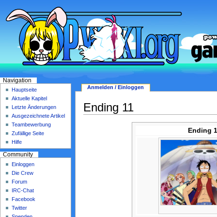
Navigation
Anmelden / Einloggen
Hauptseite
Aktuelle Kapitel
Ending 11
Letzte Änderungen
Ausgezeichnete Artikel
Teambewerbung
Ending 
Zufällige Seite
Hilfe
Community
Einloggen
Die Crew
Forum
IRC-Chat
Facebook
Twitter
Spenden