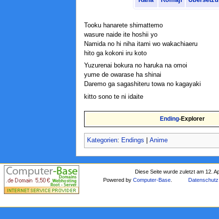
Tooku hanarete shimattemo
wasure naide ite hoshii yo
Namida no hi niha itami wo wakachiaeru
hito ga kokoni iru koto
Yuzurenai bokura no haruka na omoi
yume de owarase ha shinai
Daremo ga sagashiteru towa no kagayaki
kitto sono te ni idaite
Ending
-Explorer
Kategorien
:
Endings
|
Anime
Diese Seite wurde zuletzt am 12. A
Powered by
Computer-Base
.
Datenschutz