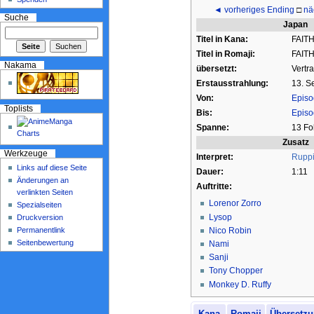
◄ vorheriges Ending
□
nä
Suche
Japan
Titel in Kana:
FAIT
Titel in Romaji:
FAIT
Nakama
übersetzt:
Vertr
Erstausstrahlung:
13. S
Von:
Episo
Toplists
Bis:
Episo
Spanne:
13 Fo
Zusatz
Werkzeuge
Interpret:
Rupp
Links auf diese Seite
Dauer:
1:11
Änderungen an
Auftritte:
verlinkten Seiten
Lorenor Zorro
Spezialseiten
Lysop
Druckversion
Permanentlink
Nico Robin
Seitenbewertung
Nami
Sanji
Tony Chopper
Monkey D. Ruffy
Kana
Romaji
Übersetz