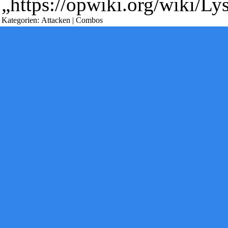
„
https://opwiki.org/wiki/L
Kategorien
:
Attacken
|
Combos