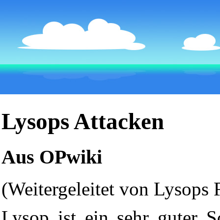
Lysops Attacken
Aus OPwiki
(Weitergeleitet von
Lysops 
Lysop
ist ein sehr guter
S