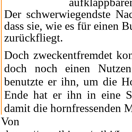
aufklappbar
Der schwerwiegendste Nach
dass sie, wie es für einen 
zurückfliegt.
Doch zweckentfremdet ko
doch noch einen Nutzen
benutzte er ihn, um die
Ho
Ende hat er ihn in eine S
Diese Seite wurde zuletzt am 2. Juli 2023 um 20:38 Uhr geänder
[6 beobachtende Benutzer]
damit die hornfressenden M
Powered by
Computer-Base
.
Von
Datenschutz-Optionen