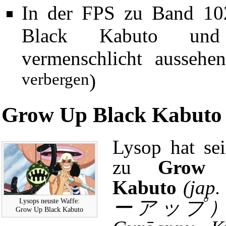
In der
FPS zu Band 10
Black Kabuto und 
vermenschlicht aussehe
verbergen
)
Grow Up Black Kabuto
Lysop hat se
zu
Grow 
Kabuto
(ja
Lysops neuste Waffe:
ーアップ）
Grow Up Black Kabuto