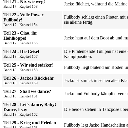
Teil 21 - Nix wie weg!
Jacko flüchtet, während die Marine
Band 17
·
Kapitel 153
Teil 22 - Volle Power
Fullbody schlägt einen Piraten mit
Fullbody!
sie alleine fertig.
Band 17
·
Kapitel 154
Teil 23 - Ciao, ihr
Jacko haut auf dem Boot ab und mac
Hohlköppe!
Band 17
·
Kapitel 155
Die Piratenbande Tullipan hat eine
Teil 24 - Die Geisel
Kampfposition.
Band 18
·
Kapitel 157
Teil 25 - Wir sind stärker!
Fullbody liegt blutend am Boden un
Band 18
·
Kapitel 158
Teil 26 - Jackos Rückkehr
Jacko ist zurück in seinen alten Kl
Band 18
·
Kapitel 159
Teil 27 - Shall we dance?
Jacko und Fullbody kämpfen vereint
Band 18
·
Kapitel 161
Teil 28 - Let's dance, Baby!
Die beiden stehen in Tanzpose übe
Dance, I say
Band 18
·
Kapitel 162
Teil 29 - Krieg und Frieden
Fullbody legt Jacko Handschellen 
Band 18
·
Kapitel 163