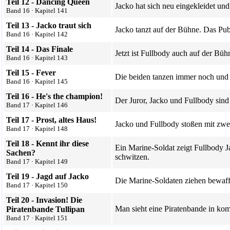
Teil 12 - Dancing Queen
Jacko hat sich neu eingekleidet und
Band 16
·
Kapitel 141
Teil 13 - Jacko traut sich
Jacko tanzt auf der Bühne. Das Publ
Band 16
·
Kapitel 142
Teil 14 - Das Finale
Jetzt ist
Fullbody
auch auf der Bühn
Band 16
·
Kapitel 143
Teil 15 - Fever
Die beiden tanzen immer noch und j
Band 16
·
Kapitel 145
Teil 16 - He's the champion!
Der Juror, Jacko und Fullbody sin
Band 17
·
Kapitel 146
Teil 17 - Prost, altes Haus!
Jacko und Fullbody stoßen mit zwei
Band 17
·
Kapitel 148
Teil 18 - Kennt ihr diese
Ein Marine-Soldat zeigt Fullbody Ja
Sachen?
schwitzen.
Band 17
·
Kapitel 149
Teil 19 - Jagd auf Jacko
Die Marine-Soldaten ziehen bewaffne
Band 17
·
Kapitel 150
Teil 20 - Invasion! Die
Man sieht eine Piratenbande in ko
Piratenbande Tullipan
Band 17
·
Kapitel 151