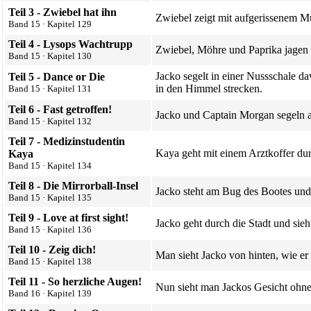
Teil 3 - Zwiebel hat ihn
Zwiebel
zeigt mit aufgerissenem Mu
Band 15
·
Kapitel 129
Teil 4 -
Lysops
Wachtrupp
Zwiebel,
Möhre
und
Paprika
jagen 
Band 15
·
Kapitel 130
Jacko segelt in einer Nussschale 
Teil 5 - Dance or Die
in den Himmel strecken.
Band 15
·
Kapitel 131
Teil 6 - Fast getroffen!
Jacko und
Captain Morgan
segeln a
Band 15
·
Kapitel 132
Teil 7 - Medizinstudentin
Kaya geht mit einem Arztkoffer du
Kaya
Band 15
·
Kapitel 134
Teil 8 - Die
Mirrorball-Insel
Jacko steht am Bug des Bootes und s
Band 15
·
Kapitel 135
Teil 9 - Love at first sight!
Jacko geht durch die Stadt und sie
Band 15
·
Kapitel 136
Teil 10 - Zeig dich!
Man sieht Jacko von hinten, wie er
Band 15
·
Kapitel 138
Teil 11 - So herzliche Augen!
Nun sieht man Jackos Gesicht ohne 
Band 16
·
Kapitel 139