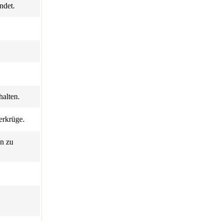
ndet.
halten.
erkrüge.
an zu