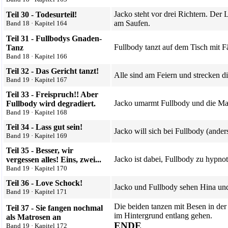
Jacko steht vor drei Richtern. Der 
Teil 30 - Todesurteil!
am Saufen.
Band 18
·
Kapitel 164
Teil 31 - Fullbodys Gnaden-
Fullbody tanzt auf dem Tisch mit F
Tanz
Band 18
·
Kapitel 166
Teil 32 - Das Gericht tanzt!
Alle sind am Feiern und strecken d
Band 19
·
Kapitel 167
Teil 33 - Freispruch!! Aber
Jacko umarmt Fullbody und die Ma
Fullbody wird degradiert.
Band 19
·
Kapitel 168
Teil 34 - Lass gut sein!
Jacko will sich bei Fullbody (ander
Band 19
·
Kapitel 169
Teil 35 - Besser, wir
Jacko ist dabei, Fullbody zu hypno
vergessen alles! Eins, zwei...
Band 19
·
Kapitel 170
Diese Seite wurde zuletzt am 5. Juli 2019 um 14:01 Uhr geänder
Teil 36 - Love Schock!
Jacko und Fullbody sehen
Hina
und
Powered by
Computer-Base
.
Band 19
·
Kapitel 171
Datenschutz-Optionen
Die beiden tanzen mit Besen in der
Teil 37 - Sie fangen nochmal
im Hintergrund entlang gehen.
als Matrosen an
ENDE
Band 19
·
Kapitel 172