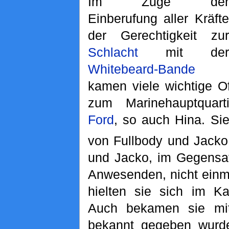
Im Zuge der
Einberufung aller Kräfte
der Gerechtigkeit zur
Schlacht
mit der
Whitebeard-Bande
kamen viele wichtige Of
zum Marinehauptquar
Ford
, so auch Hina. Si
von Fullbody und Jacko 
und Jacko, im Gegensa
Anwesenden, nicht einma
hielten sie sich im K
Auch bekamen sie mi
bekannt gegeben wurd