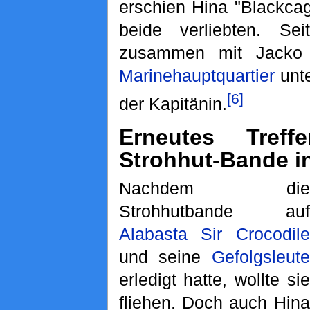
erschien Hina "Blackcag
beide verliebten. Sei
zusammen mit Jacko 
Marinehauptquartier
unt
[6]
der Kapitänin.
Erneutes Tref
Strohhut-Bande i
Nachdem die
Strohhutbande auf
Alabasta
Sir Crocodile
und seine
Gefolgsleute
erledigt hatte, wollte sie
fliehen. Doch auch Hina