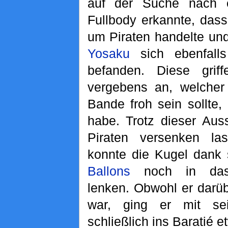
auf der Suche nach
Fullbody erkannte, dass
um Piraten handelte un
Yosaku
sich ebenfal
befanden. Diese grif
vergebens an, welcher
Bande froh sein sollte,
habe. Trotz dieser Aus
Piraten versenken l
konnte die Kugel dank
Ballons
noch in das 
lenken. Obwohl er darüb
war, ging er mit se
schließlich ins Baratié 