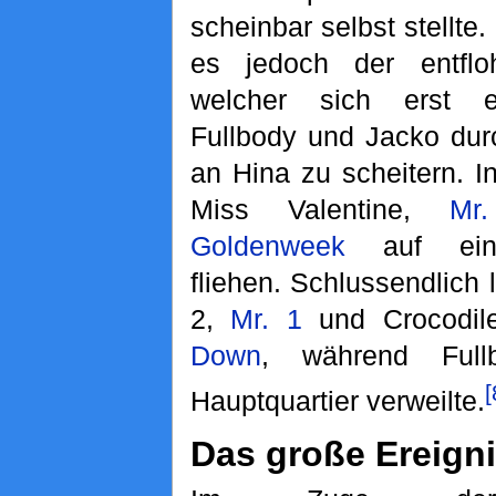
scheinbar selbst stellte.
es jedoch der entfl
welcher sich erst e
Fullbody und Jacko dur
an Hina zu scheitern. 
Miss Valentine,
Mr
Goldenweek
auf eine
fliehen. Schlussendlich 
2,
Mr. 1
und Crocodil
Down
, während Full
[
Hauptquartier verweilte.
Das große Ereign