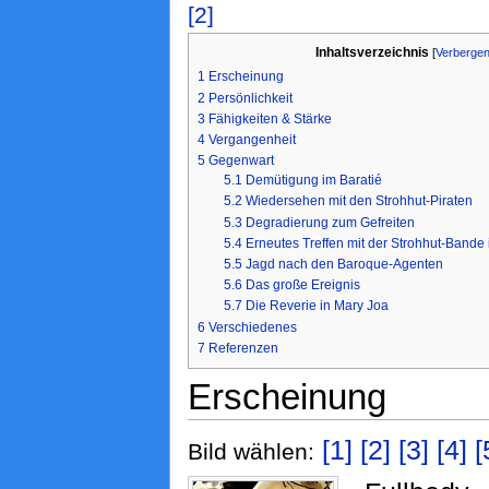
[2]
Inhaltsverzeichnis
[
Verberge
1
Erscheinung
2
Persönlichkeit
3
Fähigkeiten & Stärke
4
Vergangenheit
5
Gegenwart
5.1
Demütigung im Baratié
5.2
Wiedersehen mit den Strohhut-Piraten
5.3
Degradierung zum Gefreiten
5.4
Erneutes Treffen mit der Strohhut-Bande 
5.5
Jagd nach den Baroque-Agenten
5.6
Das große Ereignis
5.7
Die Reverie in Mary Joa
6
Verschiedenes
7
Referenzen
Erscheinung
[1]
[2]
[3]
[4]
[
Bild wählen: