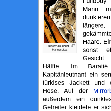
Fullbody 
Mann mi
dunkleren
längere,
gekämmt
Haare. Ei
Fullbody als junger
sonst eh
Marinesoldat
Gesicht
Hälfte. Im Barati
Kapitänleutnant ein sen
türkises Jackett und e
Hose. Auf der
Mirror
außerdem ein dunkl
Gefreiter kleidete er si