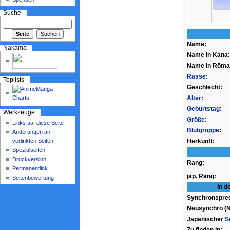
Suche
Name:
Nakama
Name in Kana:
Name in Rōmaj
Rasse
:
Toplists
Geschlecht:
Alter
:
Geburtstag
:
Werkzeuge
Größe
:
Links auf diese Seite
Blutgruppe
:
Änderungen an
verlinkten Seiten
Herkunft:
Spezialseiten
Druckversion
Rang:
Permanentlink
jap. Rang:
Seitenbewertung
In d
Synchronspre
Neusynchro (Ne
Japanischer
S
Zu finden in: