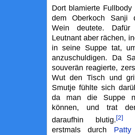
Dort blamierte Fullbody
dem Oberkoch Sanji d
Wein deutete. Dafür
Leutnant aber rächen, i
in seine Suppe tat, u
anzuschuldigen. Da Sa
souverän reagierte, zer
Wut den Tisch und gri
Smutje fühlte sich darü
da man die Suppe n
können, und trat de
[2]
daraufhin blutig.
Na
erstmals durch
Patty