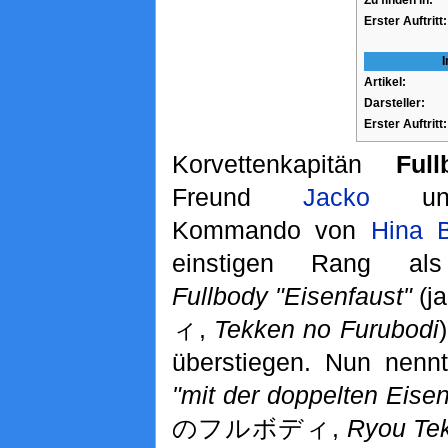
Erster Auftritt:
I
Artikel:
Darsteller:
Erster Auftritt:
Korvettenkapitän
Full
Freund
Jacko
unte
Kommando von
Hina 
einstigen Rang als 
Fullbody "Eisenfaust"
(
ィ,
Tekken no Furubodi
überstiegen. Nun nenn
"mit der doppelten Eisen
のフルボディ,
Ryou Te