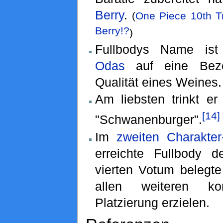
Berry
.
(
One Piece 10th T
Berry!?
)
Fullbodys Name ist
Odas
auf eine Beze
Qualität eines Weines.
Am liebsten trinkt er
[14]
"Schwanenburger".
Im
zweiten Charakter
erreichte Fullbody 
vierten Votum belegte
allen weiteren k
Platzierung erzielen.