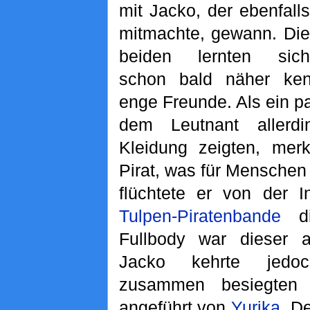
mit Jacko, der ebenfalls
mitmachte, gewann. Die
beiden lernten sich
schon bald näher ke
enge Freunde. Als ein p
dem Leutnant allerd
Kleidung zeigten, mer
Pirat, was für Menschen 
flüchtete er von der I
Tulpen-Piratenbande
die
Fullbody war dieser al
Jacko kehrte jedo
zusammen besiegten 
angeführt von
Yurika
. D