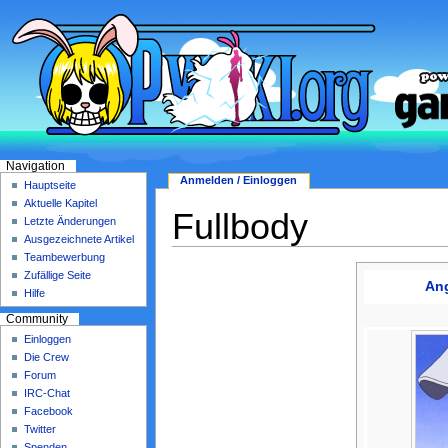
Navigation
Anmelden / Einloggen
Hauptseite
Aktuelle Kapitel
Fullbody
Letzte Änderungen
Ausgezeichnete Artikel
Teambewerbung
Zufällige Seite
Ang
Hilfe
Community
Einloggen
Die Crew
Forum
IRC-Chat
Facebook
Twitter
Spenden