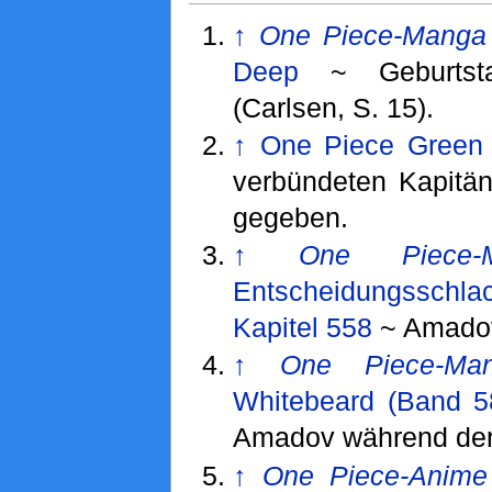
↑
One Piece-Manga
Deep
~ Geburtsta
(Carlsen, S. 15).
↑
One Piece Green
verbündeten Kapitä
gegeben.
↑
One Piece-
Entscheidungsschl
Kapitel 558
~ Amadovs
↑
One Piece-Ma
Whitebeard (Band 5
Amadov während der
↑
One Piece-Anime