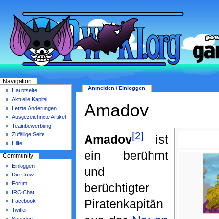
Navigation
Anmelden / Einloggen
Hauptseite
Aktuelle Kapitel
Amadov
Letzte Änderungen
Ausgezeichnete Artikel
Teambewerbung
[2]
Zufällige Seite
Amadov
ist
Hilfe
ein berühmt
Community
Einloggen
und
Die Crew
Forum
berüchtigter
IRC-Chat
Piratenkapitän
Facebook
Twitter
Spenden