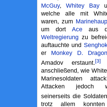
McGuy
,
Whitey Bay
u
welche alle mit Whit
waren, zum
Marinehaupt
um dort
Ace
aus d
Weltregierung
zu befrei
auftauchte und
Sengho
er
Monkey D. Drago
[3]
Amadov erstaunt.
E
anschließend, wie White
Marinesoldaten attac
Attacken jedoch w
seinerseits die Soldaten
trotz allem konnt