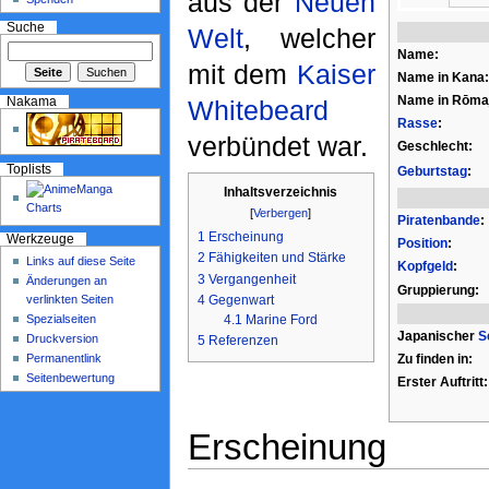
aus der
Neuen
Suche
Welt
, welcher
Name:
mit dem
Kaiser
Name in Kana:
Name in Rōmaj
Nakama
Whitebeard
Rasse
:
verbündet war.
Geschlecht:
Toplists
Geburtstag
:
Inhaltsverzeichnis
[
Verbergen
]
Piratenbande
:
1
Erscheinung
Werkzeuge
Position
:
2
Fähigkeiten und Stärke
Links auf diese Seite
Kopfgeld
:
3
Vergangenheit
Änderungen an
Gruppierung:
verlinkten Seiten
4
Gegenwart
Spezialseiten
4.1
Marine Ford
Japanischer
S
Druckversion
5
Referenzen
Permanentlink
Zu finden in:
Seitenbewertung
Erster Auftritt:
Erscheinung