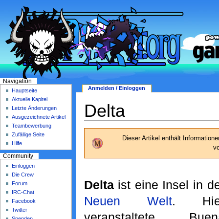
Navigation
Anmelden / Einloggen
Hauptseite
Aktuelle Kapitel
Delta
Letzte Änderungen
Ausgezeichnete Artikel
Teambewerbung
Zufällige Seite
Dieser Artikel enthält Informatione
Hilfe
v
Community
Einloggen
Die Crew
Delta
ist eine Insel in d
Forum
IRC-Chat
Neuen Welt
. Hie
Facebook
Twitter
veranstaltete Buen
Spenden