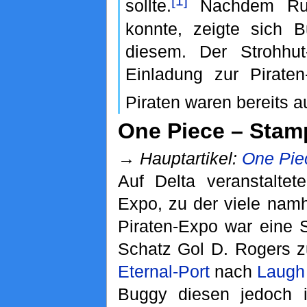
[1]
sollte.
Nachdem Ruf
konnte, zeigte sich 
diesem. Der Strohhut
Einladung zur Pirate
Piraten waren bereits 
One Piece – Sta
→
Hauptartikel:
One Pie
Auf Delta veranstaltet
Expo, zu der viele namh
Piraten-Expo war eine S
Schatz Gol D. Rogers zu
Eternal-Port
nach
Laugh
Buggy diesen jedoch