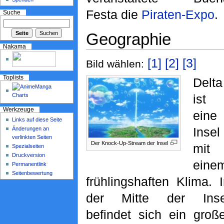
Festa die
Piraten-Expo
.
Suche
Geographie
Nakama
[1]
[2]
[3]
Bild wählen:
Toplists
Delta
ist
Werkzeuge
eine
Links auf diese Seite
Insel
Änderungen an
verlinkten Seiten
Der Knock-Up-Stream der Insel
mit
Spezialseiten
Druckversion
eine
Permanentlink
Seitenbewertung
frühlingshaften Klima. 
der Mitte der Inse
befindet sich ein große