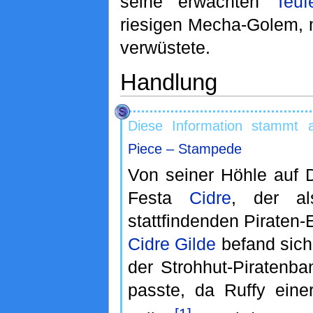
seine erwachten
Teuf
riesigen Mecha-Golem, m
verwüstete.
Handlung
Diese Information stammt 
Piece – Stampede
Von seiner Höhle auf D
Festa
Cidre
, der 
stattfindenden Piraten
Cidre Gilde
befand sich
der Strohhut-Piratenb
passte, da Ruffy eine