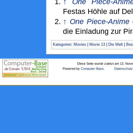
↑
One Piece-Anim
Festas Höhle auf Del
↑
One Piece-Anime
die Einladung zur Pi
Kategorien
:
Movies
|
Movie 13
|
Die Welt
|
Bes
Diese Seite wurde zuletzt am 13. Nov
Powered by
Computer-Base
.
Datenschutz