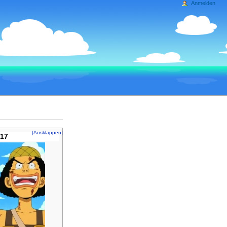
Anmelden
[Ausklappen]
017