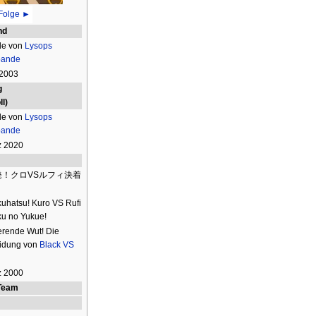
Folge ►
nd
de von
Lysops
bande
 2003
g
l)
de von
Lysops
bande
z 2020
発！クロVSルフィ決着
！
kuhatsu! Kuro VS Rufi
u no Yukue!
erende Wut! Die
idung von
Black
VS
z 2000
Team