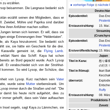
 zu erzählen.
◄ vorherige Folge
□
nächste 
sop beisammen. Die Langnase bedankt sich
Deutschla
Episodentitel:
Das En
tän erzählt seinen drei Mitgliedern, dass er
Piraten
ill. Zwiebel, Möhre und Paprika sind darüber
Erstausstrahlung:
15. Mai
hne ihren Anführer machen sollten.
Streamin
 Jungen lernen sich kennen. Er will, dass sie
(Crunchyrol
gen einige Erinnerungen ihrer "Heldentaten".
Episodentitel:
Das En
de, als Kaya hinzukommt. Sie bedankt sich
Piraten
hlt sie, sie hätte ein Geschenk für die drei.
Erstveröffentlichung:
15. Mär
 Karavelle gemeint ist, die
Flying Lamb
.
Japan
erklärt Nami das Schiff. Kaya hat schon
e bereits an Bord gepackt wurde. Auch Lysop
Titel in Kana:
怒り爆
ll. Er verabschiedet sich von der Strohhut-
の行方
rd kommen. So wird Lysop, der Schütze, das
Titel in Rōmaji:
Ikari Ba
Kecchak
nheit von Lysop. Kurz nachdem sein
Vater
übersetzt:
Explodi
atte, wurde seine
Mutter
sterbenskrank. Um
Entsche
 Lysop immer durch die Straßen und rief: "Die
Ruffy
 damit bis heute nicht aufgehört, dies zu
Erstausstrahlung:
08. Mär
r immer gehofft, dass sein Vater auftauchen
Produktions-
Zusatz
en Insel segeln, sagt Kaya zu Lämmchen, sie