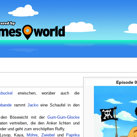
Episode 
sbuckel
erwischen, worüber auch die
nbande
rammt
Jacko
eine Schaufel in den
n den Bösewicht mit der
Gum-Gum-Glocke
aten vertreiben, die den Anker lichten und
der und geht zum erschöpften Ruffy.
 Lysop, Kaya,
Möhre
,
Zwiebel
und
Paprika