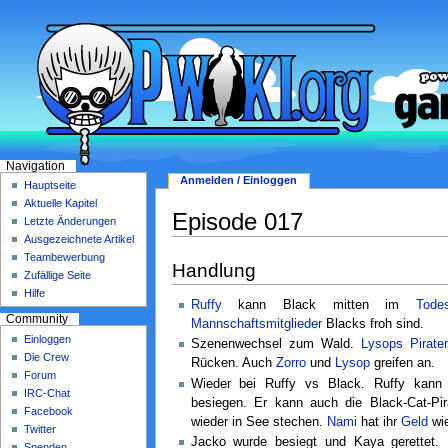
Navigation
Anmelden / Einloggen
Hauptseite
Aktuelle Kapitel
Episode 017
Letzte Änderungen
Ausgezeichnete Artikel
Teambewerbung
Handlung
Zufällige Seite
Hilfe
Ruffy
kann Black mitten im
Tode
Community
Mannschaftsmitglieder
Blacks froh sind.
Einloggen
Szenenwechsel zum Wald.
Lysops Pirate
Die Crew
Rücken. Auch
Zorro
und
Lysop
greifen an.
Forum
Wieder bei Ruffy vs Black. Ruffy kan
IRC-Chat
besiegen. Er kann auch die Black-Cat-Pir
Facebook
wieder in See stechen.
Nami
hat ihr
Geld
wie
Twitter
Jacko wurde besiegt und Kaya gerettet.
Spenden