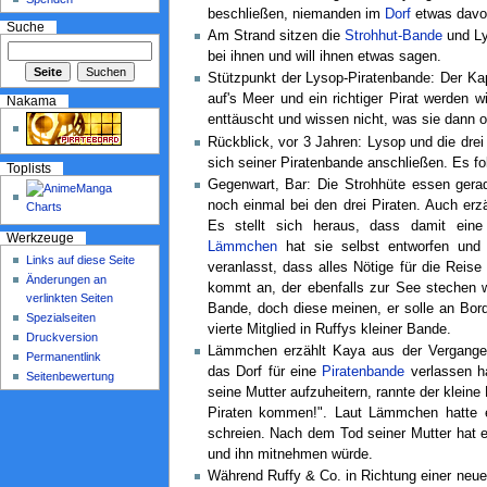
beschließen, niemanden im
Dorf
etwas davon
Suche
Am Strand sitzen die
Strohhut-Bande
und Ly
bei ihnen und will ihnen etwas sagen.
Stützpunkt der Lysop-Piratenbande: Der Kapi
auf's Meer und ein richtiger Pirat werden w
Nakama
enttäuscht und wissen nicht, was sie dann o
Rückblick, vor 3 Jahren: Lysop und die drei
sich seiner Piratenbande anschließen. Es fol
Toplists
Gegenwart, Bar: Die Strohhüte essen gera
noch einmal bei den drei Piraten. Auch erzä
Es stellt sich heraus, dass damit eine
Werkzeuge
Lämmchen
hat sie selbst entworfen und 
Links auf diese Seite
veranlasst, dass alles Nötige für die Reis
Änderungen an
kommt an, der ebenfalls zur See stechen wi
verlinkten Seiten
Bande, doch diese meinen, er solle an Bo
Spezialseiten
vierte Mitglied in Ruffys kleiner Bande.
Druckversion
Lämmchen erzählt Kaya aus der Vergange
Permanentlink
das Dorf für eine
Piratenbande
verlassen h
Seitenbewertung
seine Mutter aufzuheitern, rannte der kleine
Piraten kommen!". Laut Lämmchen hatte er
schreien. Nach dem Tod seiner Mutter hat e
und ihn mitnehmen würde.
Während Ruffy & Co. in Richtung einer neu