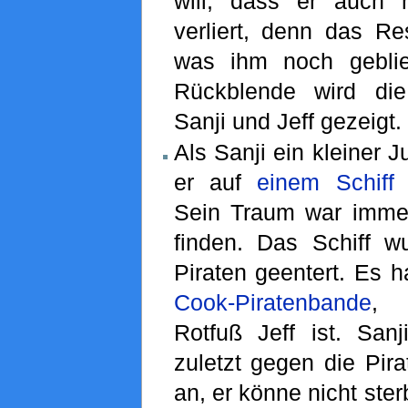
will, dass er auch
verliert, denn das Res
was ihm noch geblie
Rückblende wird di
Sanji und Jeff gezeigt.
Als Sanji ein kleiner J
er auf
einem Schiff
a
Sein Traum war immer
finden. Das Schiff wu
Piraten geentert. Es h
Cook-Piratenbande
,
Rotfuß Jeff ist. Sanj
zuletzt gegen die Pira
an, er könne nicht ster