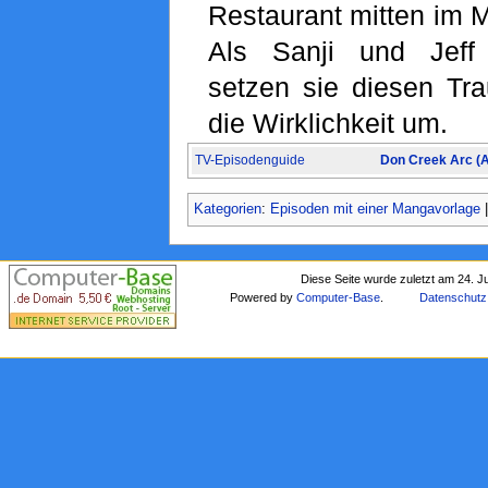
Restaurant mitten im 
Als Sanji und Jeff 
setzen sie diesen T
die Wirklichkeit um.
TV-Episodenguide
Don Creek Arc (
Kategorien
:
Episoden mit einer Mangavorlage
Diese Seite wurde zuletzt am 24. J
Powered by
Computer-Base
.
Datenschutz