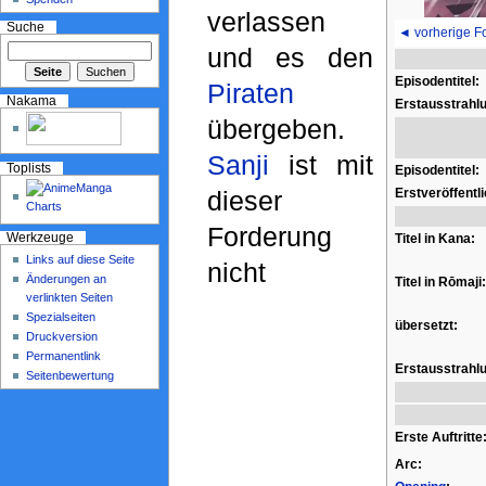
verlassen
Suche
◄ vorherige F
und es den
Episodentitel:
Piraten
Nakama
Erstausstrahl
übergeben.
Sanji
ist mit
Toplists
Episodentitel:
Erstveröffentl
dieser
Forderung
Titel in Kana:
Werkzeuge
Links auf diese Seite
nicht
Änderungen an
Titel in Rōmaji:
verlinkten Seiten
Spezialseiten
übersetzt:
Druckversion
Permanentlink
Erstausstrahl
Seitenbewertung
Erste Auftritte
Arc: