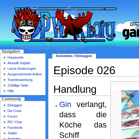
Navigation
Anmelden / Einloggen
Hauptseite
Aktuelle Kapitel
Episode 026
Letzte Änderungen
Ausgezeichnete Artikel
Teambewerbung
Handlung
Zufällige Seite
Hilfe
Community
Gin
verlangt,
Einloggen
Die Crew
dass die
Forum
IRC-Chat
Köche das
Facebook
Schiff
Twitter
Spenden