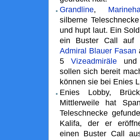
Grandline
,
Marineha
silberne Teleschnecke
und hupt laut. Ein Sold
ein Buster Call auf
Admiral
Blauer Fasan
5
Vizeadmiräle
und 1
sollen sich bereit mac
können sie bei Enies L
Enies Lobby, Brüc
Mittlerweile hat Spa
Teleschnecke gefunde
Kalifa, der er eröff
einen Buster Call au