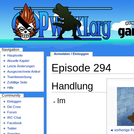
Navigation
Anmelden / Einloggen
Hauptseite
Aktuelle Kapitel
Episode 294
Letzte Änderungen
Ausgezeichnete Artikel
Teambewerbung
Handlung
Zufällige Seite
Hilfe
Community
Im
Einloggen
Die Crew
Forum
IRC-Chat
Facebook
Twitter
◄ vorherige F
Spenden