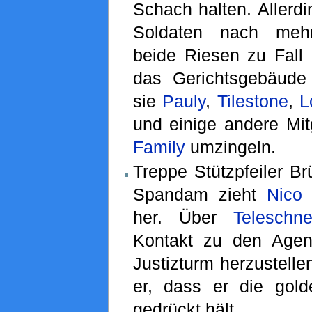
Schach halten. Allerdi
Soldaten nach mehr
beide Riesen zu Fall 
das Gerichtsgebäude
sie
Pauly
,
Tilestone
,
L
und einige andere Mit
Family
umzingeln.
Treppe Stützpfeiler B
Spandam zieht
Nico
her. Über
Teleschn
Kontakt zu den Age
Justizturm herzustelle
er, dass er die gol
gedrückt hält.