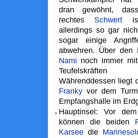
dran gewöhnt, das
rechtes
Schwert
is
allerdings so gar nic
sogar einige Angrif
abwehren. Über den 
Nami
noch immer mi
Teufelskräf
Währenddessen liegt 
Franky
vor dem Tur
Empfangshalle im Erd
Hauptinsel: Vor dem
können die beiden
Karsee
die
Marinesol