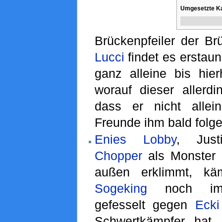
Umgesetzte Ka
Brückenpfeiler der Br
Lucci
findet es erstaun
ganz alleine bis hier
worauf dieser allerdi
dass er nicht allei
Freunde ihm bald folg
Enies Lobby
, Just
Chopper
als Monster
außen erklimmt, k
Sogeking
noch imm
gefesselt gegen
Ecki
Schwertkämpfer hat