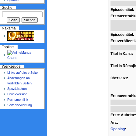
Suche
Episodentitel:
Erstausstrahl
Nakama
Episodentitel:
Erstveröffentl
Toplists
Titel in Kana:
Titel in Rōmaji:
Werkzeuge
Links auf diese Seite
übersetzt:
Änderungen an
verlinkten Seiten
Spezialseiten
Druckversion
Erstausstrahl
Permanentlink
Seitenbewertung
Erste Auftritte
Arc:
Opening
: