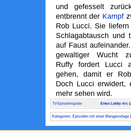
und gefesselt zurück
entbrennt der
Kampf
z
Rob Lucci. Sie liefern
Schlagabtausch und t
auf Faust aufeinander
gewaltiger Wucht zu
Ruffy fordert Lucci 
gehen, damit er Rob
Doch Lucci erwidert, 
mehr sehen wird.
TV-Episodenguide
Enies Lobby Arc 
Kategorien
:
Episoden mit einer Mangavorlage