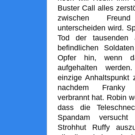
Buster Call alles zerst
zwischen Freu
unterscheiden wird. 
Tod der tausenden 
befindlichen Soldate
Opfer hin, wenn da
aufgehalten werden
einzige Anhaltspunkt
nachdem Franky 
verbrannt hat. Robin we
dass die Teleschne
Spandam versucht 
Strohhut Ruffy aus