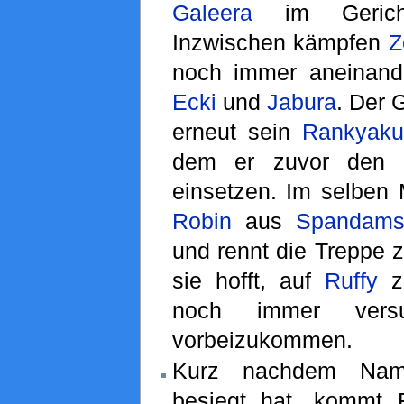
Galeera
im Gericht
Inzwischen kämpfen
Z
noch immer aneinand
Ecki
und
Jabura
. Der 
erneut sein
Rankyaku
dem er zuvor den T
einsetzen. Im selben
Robin
aus
Spandam
und rennt die Treppe z
sie hofft, auf
Ruffy
zu
noch immer ve
vorbeizukommen.
Kurz nachdem Nami
besiegt hat, kommt 