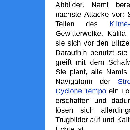
Abbilder. Nami bere
nächste Attacke vor: S
Teilen des
Klima
Gewitterwolke. Kalifa
sie sich vor den Blitz
Daraufhin benutzt si
greift mit dem Schaf
Sie plant, alle Namis
Navigatorin der
Str
Cyclone Tempo
ein Loc
erschaffen und dadur
lösen sich allerdin
Trugbilder auf und Kali
Echte ist.