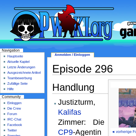
Navigation
Anmelden / Einloggen
Hauptseite
Aktuelle Kapitel
Episode 296
Letzte Änderungen
Ausgezeichnete Artikel
Teambewerbung
Handlung
Zufällige Seite
Hilfe
Community
Justizturm,
Einloggen
Die Crew
Kalifas
Forum
IRC-Chat
Zimmer: Die
Facebook
CP9
-Agentin
Twitter
◄ vorherige F
Spenden