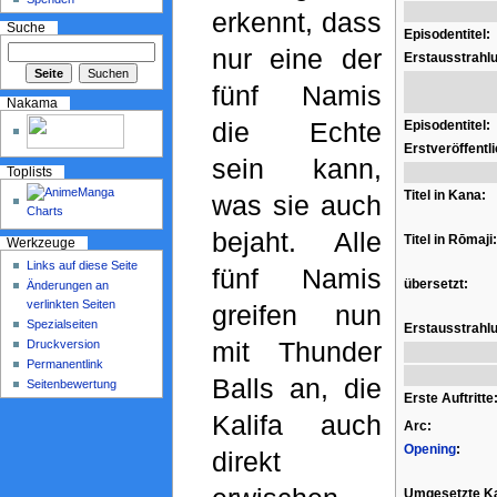
erkennt, dass
Suche
Episodentitel:
nur eine der
Erstausstrahl
fünf Namis
Nakama
die Echte
Episodentitel:
Erstveröffentl
sein kann,
Toplists
Titel in Kana:
was sie auch
bejaht. Alle
Titel in Rōmaji:
Werkzeuge
Links auf diese Seite
fünf Namis
übersetzt:
Änderungen an
verlinkten Seiten
greifen nun
Spezialseiten
Erstausstrahl
mit Thunder
Druckversion
Permanentlink
Balls an, die
Seitenbewertung
Erste Auftritte
Kalifa auch
Arc:
Opening
:
direkt
Umgesetzte Ka