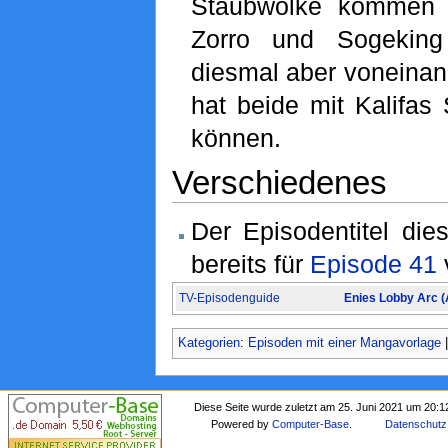
Staubwolke kommen 
Zorro und Sogeking
diesmal aber voneinan
hat beide mit Kalifas 
können.
Verschiedenes
Der Episodentitel die
bereits für
Episode 41
TV-Episodenguide
Enies Lobby Arc 
Kategorien
:
Episoden mit einer Mangavorlage
Diese Seite wurde zuletzt am 25. Juni 2021 um 20:1
Powered by
Computer-Base
.
Datenschutz