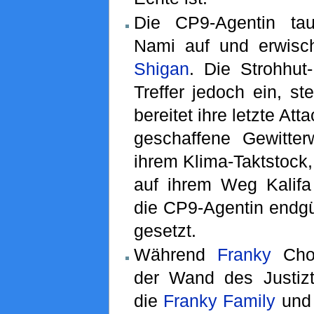
Die CP9-Agentin tau
Nami auf und erwisch
Shigan
. Die Strohhut-
Treffer jedoch ein, st
bereitet ihre letzte Att
geschaffene Gewitte
ihrem Klima-Taktstock
auf ihrem Weg Kalifa 
die CP9-Agentin endgü
gesetzt.
Während
Franky
Chop
der Wand des Justiztu
die
Franky Family
und 