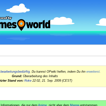
h
bearbeitungsbedürftig
. Du kannst OPwiki helfen, indem Du ihn
erweiterst
.
Grund:
Überarbeitung des Inhalts
etzter Stand von:
Roke
22:02, 21. Sep. 2009 (CEST)
t Informationen, die nur dem
Anime
, nicht aber dem
Manga
entstammen.