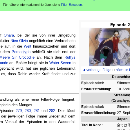
Für nähere Informationen hierüber, siehe
Filler-Episoden
.
Episode 
uf
Ohara
, bei der sie von ihrer Umgebung
Mutter
Nico Olvia
angeblich eine Verbrecherin
ie auf, in die
Welt
hinauszuziehen und dort
ach dem
Porneglyph
schließt sie sich erst der
Meere
Sir Crocodile
an. Nach dem
Ruffys
Bande
an. Später bringt sie in
Water Seven
in
ebracht wird, hat sie jeglichen Lebensmut
◄ vorherige Folge
□
nächste 
t es, dass Robin wieder Kraft findet und zur
Deutschla
Episodentitel:
Stimmen
Erstausstrahlung:
10. Apri
Streamin
lung als eine reine Filler-Folge fungiert,
(Crunchyrol
Kapiteln des Mangas.
Episodentitel:
Stimmen
r-Episoden
279
,
280
,
281
und
282
. Dies lässt
Erstveröffentlichung:
27. Sep
 der jeweiligen Folge immer wieder auf dem
Japan
m Verlauf der Episoden in den Wasserfall
Titel in Kana:
全ては