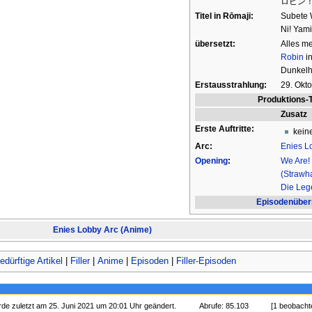
ロビン
Titel in Rōmaji:
Subete
Ni! Yam
übersetzt:
Alles m
Robin
in
Dunkelhe
Erstausstrahlung:
29. Okt
Produktions-
Zusatz
Erste Auftritte:
kein
Arc:
Enies L
Opening
:
We Are!
(Strawha
Die Leg
Episodenüber
Enies Lobby Arc (Anime)
dürftige Artikel
|
Filler
|
Anime
|
Episoden
|
Filler-Episoden
rde zuletzt am 25. Juni 2021 um 20:01 Uhr geändert.
Abrufe: 85.103
[1 beobacht