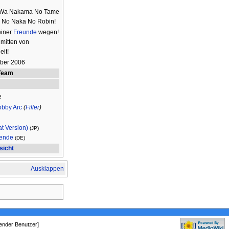
！
 Wa Nakama No Tame
i No Naka No Robin!
einer
Freunde
wegen!
mitten von
it!
ober 2006
Team
e
obby Arc
(
Filler
)
t Version)
(JP)
ende
(DE)
sicht
Ausklappen
ender Benutzer]