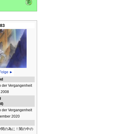
283
Folge ►
nd
 der Vergangenheit
l 2008
g
l)
 der Vergangenheit
tember 2020
仲間の為に！闇の中の