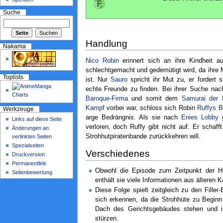
Suche
Handlung
Nakama
Nico Robin
erinnert sich an ihre Kindheit a
schlechtgemacht und gedemütigt wird, da ihre 
Toplists
ist. Nur
Sauro
spricht ihr Mut zu, er fordert s
echte Freunde zu finden. Bei ihrer Suche n
Baroque-Firma
und somit dem
Samurai der 
Kampf
vorbei war, schloss sich Robin
Ruffys 
Werkzeuge
arge Bedrängnis. Als sie nach
Enies Lobby
g
Links auf diese Seite
verloren, doch Ruffy gibt nicht auf. Er schaff
Änderungen an
Strohhutpiratenbande zurückkehren will.
verlinkten Seiten
Spezialseiten
Verschiedenes
Druckversion
Permanentlink
Obwohl die Episode zum Zeitpunkt der Hand
Seitenbewertung
enthält sie viele Informationen aus älteren 
Diese Folge spielt zeitgleich zu den Fille
sich erkennen, da die Strohhüte zu Beginn
Dach des Gerichtsgebäudes stehen und i
stürzen.