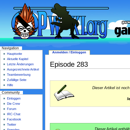
Navigation
Anmelden / Einloggen
Hauptseite
Aktuelle Kapitel
Episode 283
Letzte Änderungen
Ausgezeichnete Artikel
Teambewerbung
Zufällige Seite
Hilfe
Dieser Artikel ist noc
Community
Einloggen
l
Die Crew
Forum
IRC-Chat
Facebook
Twitter
Dieser Artikel enthäl
Spenden