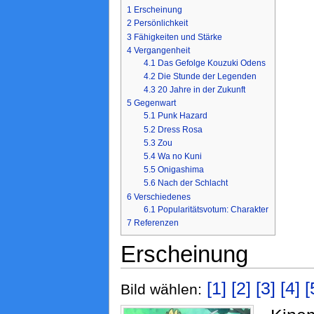
1
Erscheinung
2
Persönlichkeit
3
Fähigkeiten und Stärke
4
Vergangenheit
4.1
Das Gefolge Kouzuki Odens
4.2
Die Stunde der Legenden
4.3
20 Jahre in der Zukunft
5
Gegenwart
5.1
Punk Hazard
5.2
Dress Rosa
5.3
Zou
5.4
Wa no Kuni
5.5
Onigashima
5.6
Nach der Schlacht
6
Verschiedenes
6.1
Popularitätsvotum: Charakter
7
Referenzen
Erscheinung
[1]
[2]
[3]
[4]
[
Bild wählen: