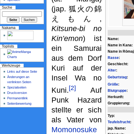
(jap. 狐火の錦
Suche
えもん,
Kitsune-bi no
Nakama
Kin'emon
) ist
Name:
Name in Kana:
ein Samurai
Toplists
Name in Rōmaji
aus dem Dorf
Rasse
:
Geschlecht:
Kuri auf der
Werkzeuge
Alter
:
Links auf diese Seite
Insel Wa no
Änderungen an
Geburtstag
:
verlinkten Seiten
Größe
:
[2]
Spezialseiten
Kuni.
Auf
Blutgruppe
:
Druckversion
Herkunft:
Punk Hazard
Permanentlink
Gruppierung:
Seitenbewertung
stellte er sich
Typ:
als Vater von
Teufelsfrucht
:
Momonosuke
jap. Name: