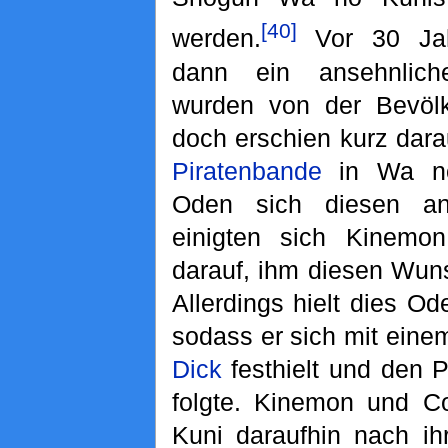
[40]
werden.
Vor 30 Jah
dann ein ansehnlic
wurden von der Bevölk
doch erschien kurz dara
Piratenbande
in Wa no
Oden sich diesen ans
einigten sich Kinem
darauf, ihm diesen Wun
Allerdings hielt dies O
sodass er sich mit eine
Dick
festhielt und den P
folgte. Kinemon und C
Kuni daraufhin nach ih