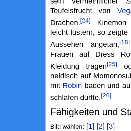
sein vermeintlicher
Teufelsfrucht von
Veg
[24]
Drachen.
Kinemon z
leicht lüstern, so zeigt
[18]
Aussehen angetan,
Frauen auf Dress Ro
[25]
Kleidung tragen
od
neidisch auf Momonosu
mit
Robin
baden und au
[26]
schlafen durfte.
Fähigkeiten und St
[1]
[2]
[3]
Bild wählen: