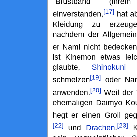
"Brustband" (ihrem
[17]
einverstanden,
hat ab
Kleidung zu erzeuge
nachdem der Allgemeinh
er Nami nicht bedecken 
ist Kinemon etwas leic
glaubte,
Shinokuni
wü
[19]
schmelzen
oder Nam
[20]
anwenden.
Weil der
ehemaligen Daimyo Kou
hegt er einen Groll g
[22]
[23]
und
Drachen
.
Ku