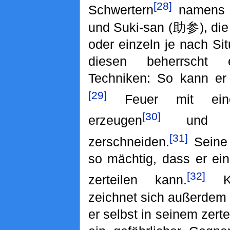
[28]
Schwertern
namens 
und Suki-san (助参), die
oder einzeln je nach Sit
diesen beherrscht 
Techniken: So kann er
[29]
Feuer mit eine
[30]
erzeugen
und se
[31]
zerschneiden.
Seine 
so mächtig, dass er ei
[32]
zerteilen kann.
Ki
zeichnet sich außerdem
er selbst in seinem zert