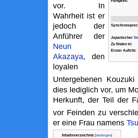
Fähigkeit:
vor. In
Wahrheit ist er
jedoch der
Synchronsprec
Anführer der
Japanischer
Se
Zu finden in:
Neun
Erster Auftritt:
Akazaya
, den
loyalen
Untergebenen Kouzuki
dies lediglich vor, um
Herkunft, der Teil der F
vor Feinden zu verschle
er eine Frau namens
Tsu
Inhaltsverzeichnis
[
Verbergen
]