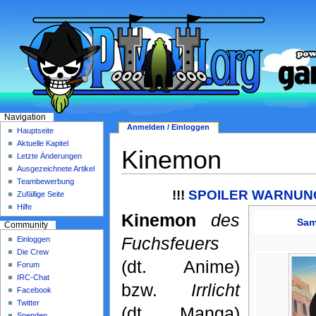
Navigation
Anmelden / Einloggen
Hauptseite
Aktuelle Kapitel
Kinemon
Letzte Änderungen
Ausgezeichnete Artikel
Teambewerbung
!!!
SPOILER WARNUNG 
Zufällige Seite
Hilfe
Kinemon
des
Sam
Community
Fuchsfeuers
Einloggen
Die Crew
(dt. Anime)
Forum
IRC-Chat
bzw.
Irrlicht
Facebook
Twitter
(dt. Manga)
Spenden