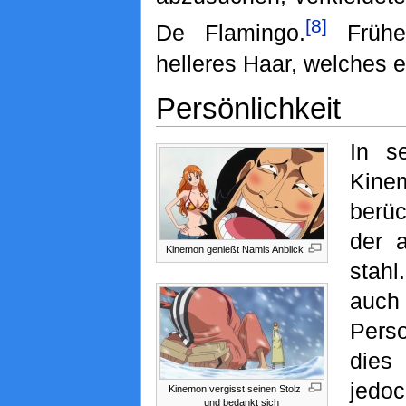
[8]
De Flamingo.
Frühe
helleres Haar, welches er
Persönlichkeit
In s
Ki
berüc
der 
Kinemon genießt Namis Anblick
stahl
auch
Perso
die
jedo
Kinemon vergisst seinen Stolz
und bedankt sich