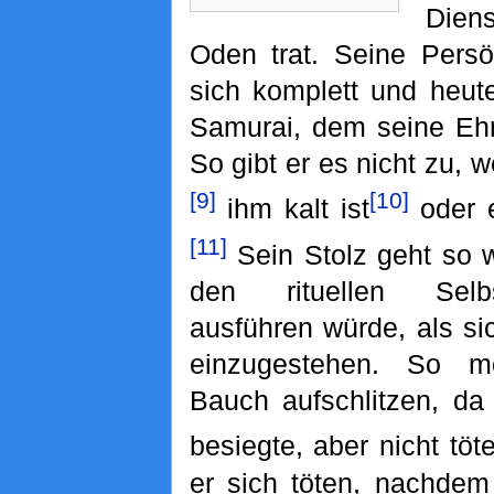
Dien
Oden trat. Seine Persö
sich komplett und heute
Samurai, dem seine Ehre
So gibt er es nicht zu, 
[9]
[10]
ihm kalt ist
oder 
[11]
Sein Stolz geht so we
den rituellen Se
ausführen würde, als si
einzugestehen. So m
Bauch aufschlitzen, d
besiegte, aber nicht töte
er sich töten, nachde