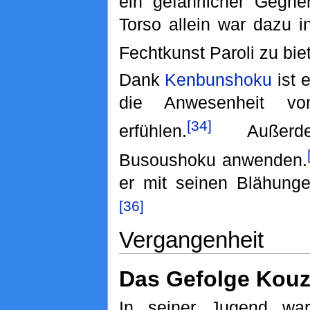
ein gefährlicher Gegne
Torso allein war dazu 
Fechtkunst Paroli zu bie
Dank
Kenbunshoku
ist 
die Anwesenheit v
[34]
erfühlen.
Außerd
Busoushoku anwenden.
er mit seinen Blähung
[36]
Vergangenheit
Das Gefolge Kou
In seiner Jugend war