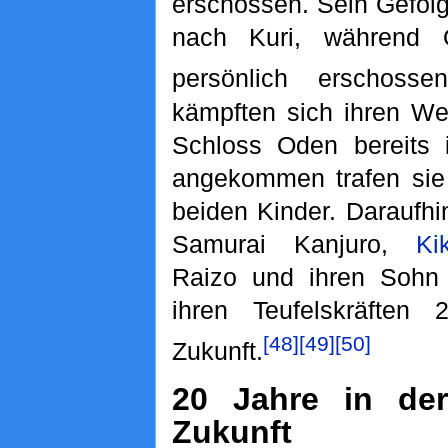
erschossen. Sein Gefolg
nach Kuri, während
persönlich erschosse
kämpften sich ihren We
Schloss Oden bereits 
angekommen trafen sie 
beiden Kinder. Daraufhi
Samurai Kanjuro,
Ki
Raizo und ihren Soh
ihren Teufelskräften
[48]
[49]
[50]
Zukunft.
20 Jahre in der
Zukunft