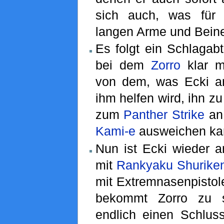
sich auch, was für 
langen Arme und Bein
Es folgt ein Schlagab
bei dem
Zorro
klar m
von dem, was Ecki an
ihm helfen wird, ihn zu
zum
Panther Strike
an,
Kami-e
ausweichen ka
Nun ist Ecki wieder a
mit
Rankyaku Shurike
mit Extremnasenpistole
bekommt Zorro zu s
endlich einen Schluss