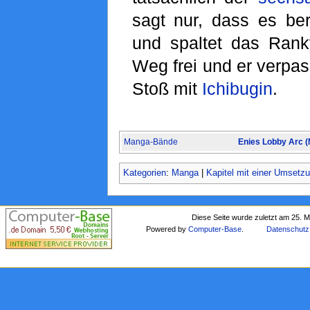
sagt nur, dass es ber
und spaltet das Rank
Weg frei und er verpas
Stoß mit
Ichibugin
.
Manga-Bände
Enies Lobby Arc 
Kategorien
:
Manga
|
Kapitel mit einer Umsetz
Diese Seite wurde zuletzt am 25. 
Powered by
Computer-Base
.
Datenschutz