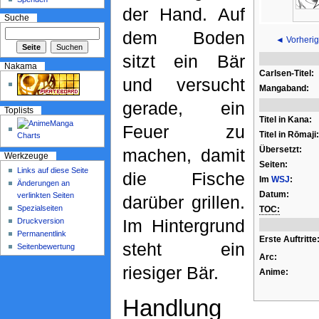
der Hand. Auf
Suche
dem Boden
◄ Vorherig
sitzt ein Bär
Nakama
Carlsen-Titel:
und versucht
Mangaband:
gerade, ein
Toplists
Titel in Kana:
Feuer zu
Titel in Rōmaji:
Übersetzt:
machen, damit
Werkzeuge
Seiten:
Links auf diese Seite
die Fische
Im
WSJ
:
Änderungen an
Datum:
verlinkten Seiten
darüber grillen.
Spezialseiten
TOC:
Im Hintergrund
Druckversion
Permanentlink
Erste Auftritte
steht ein
Seitenbewertung
Arc:
riesiger Bär.
Anime:
Handlung