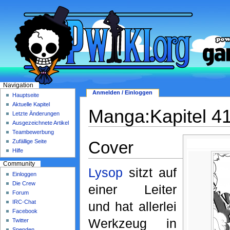
Navigation
Anmelden / Einloggen
Hauptseite
Aktuelle Kapitel
Manga:Kapitel 4
Letzte Änderungen
Ausgezeichnete Artikel
Teambewerbung
Cover
Zufällige Seite
Hilfe
Community
Lysop
sitzt auf
Einloggen
Die Crew
einer Leiter
Forum
IRC-Chat
und hat allerlei
Facebook
Werkzeug in
Twitter
Spenden