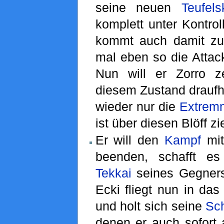
seine neuen
Teufels
komplett unter Kontrol
kommt auch damit zur
mal eben so die Attac
Nun will er Zorro z
diesem Zustand draufha
wieder nur die
Extremn
ist über diesen Blöff zi
Er will den
Kampf
mit
beenden, schafft es
Tekkai
seines Gegners
Ecki fliegt nun in da
und holt sich seine
Sc
denen er auch sofort a