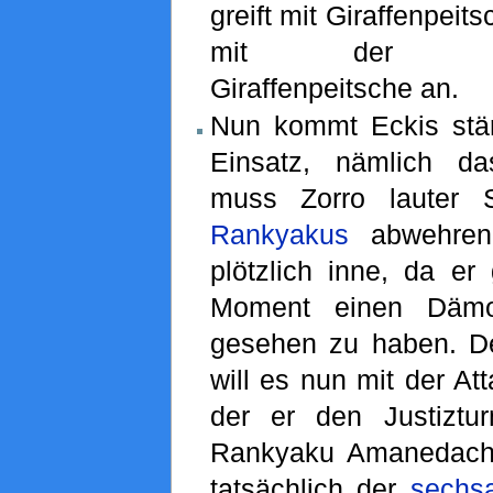
greift mit Giraffenpei
mit der neun
Giraffenpeitsche an.
Nun kommt Eckis stä
Einsatz, nämlich 
muss Zorro lauter 
Rankyakus
abwehren.
plötzlich inne, da er 
Moment einen Däm
gesehen zu haben. D
will es nun mit der At
der er den Justiztu
Rankyaku Amanedachi
tatsächlich der
sechs