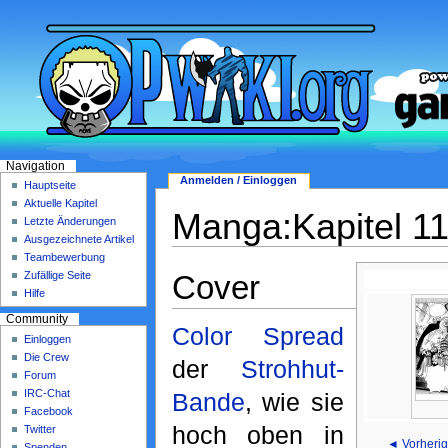
Navigation
Anmelden / Einloggen
Hauptseite
Aktuelle Kapitel
Manga:Kapitel 1
Letzte Änderungen
Ausgezeichnete Artikel
Teambewerbung
Cover
Zufällige Seite
Hilfe
Community
Color Spread
Einloggen
Die Crew
der
Strohhut-
Forum
IRC-Chat
Bande
, wie sie
Facebook
hoch oben in
Twitter
◄ Vorherig
Spenden