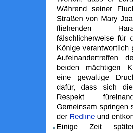
Während seiner Flucht
Straßen von Mary Joa 
fliehenden Har
fälschlicherweise für 
Könige verantwortlich
Aufeinandertreffen 
beiden mächtigen Kä
eine gewaltige Druc
dafür, dass sich di
Respekt füreinan
Gemeinsam springen s
der
Redline
und entkom
Einige Zeit späte