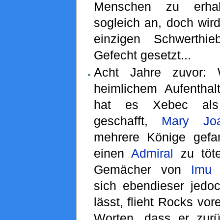
Menschen zu erhalt
sogleich an, doch wir
einzigen Schwerthi
Gefecht gesetzt...
Acht Jahre zuvor: 
heimlichem Aufentha
hat es Xebec als
geschafft,
Mary Jo
mehrere Könige gef
einen
Admiral
zu töte
Gemächer von
Imu
v
sich ebendieser jedoc
lässt, flieht Rocks vor
Worten, dass er zurü