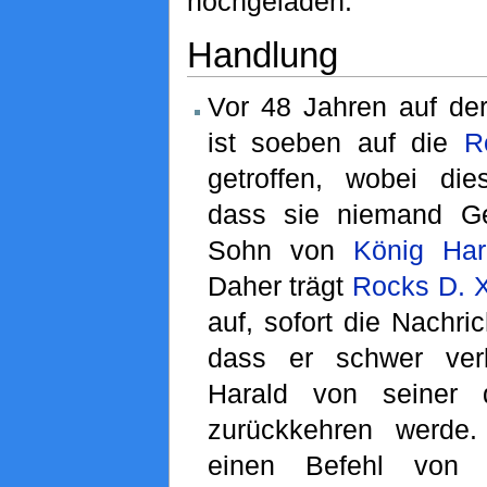
hochgeladen.
Handlung
Vor 48 Jahren auf de
ist soeben auf die
R
getroffen, wobei die
dass sie niemand Ge
Sohn von
König
Har
Daher trägt
Rocks D. 
auf, sofort die Nachri
dass er schwer verl
Harald von seiner d
zurückkehren werde.
einen Befehl von 