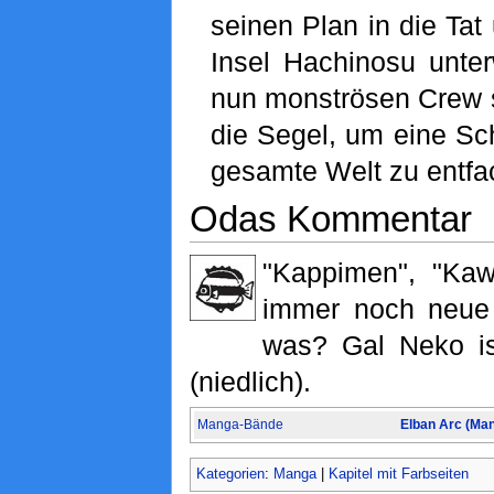
seinen Plan in die Tat
Insel Hachinosu unter
nun monströsen Crew se
die Segel, um eine Sc
gesamte Welt zu entfac
Odas Kommentar
"Kappimen", "Kaw
immer noch neue 
was? Gal Neko ist
(niedlich).
Manga-Bände
Elban Arc (Ma
Kategorien
:
Manga
|
Kapitel mit Farbseiten