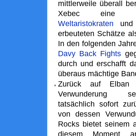
mittlerweile überall b
Xebec eine Li
Weltaristokraten
und n
erbeuteten Schätze als
In den folgenden Jahre
Davy Back Fights
geg
durch und erschafft d
überaus mächtige Band
Zurück auf Elban 
Verwunderung s
tatsächlich sofort zur
von dessen Verwundu
Rocks bietet seinem a
diesem Moment an