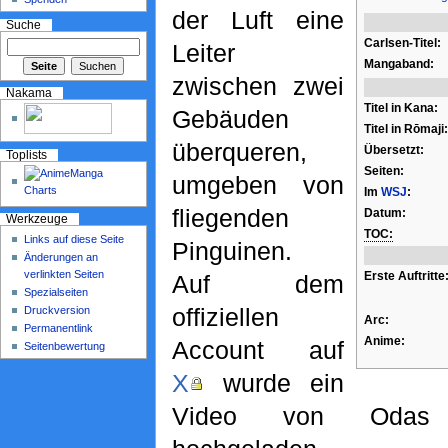
der Luft eine
Suche
Carlsen-Titel:
Leiter
Mangaband:
zwischen zwei
Nakama
Titel in Kana:
Gebäuden
Titel in Rōmaji:
überqueren,
Übersetzt:
Toplists
Seiten:
umgeben von
Im
WSJ
:
fliegenden
Datum:
Werkzeuge
TOC:
Links auf diese Seite
Pinguinen.
Änderungen an
verlinkten Seiten
Erste Auftritte
Auf dem
Spezialseiten
offiziellen
Druckversion
Arc:
Permanentlink
Anime:
Account auf
Seitenbewertung
X
wurde ein
Video von Odas Sk