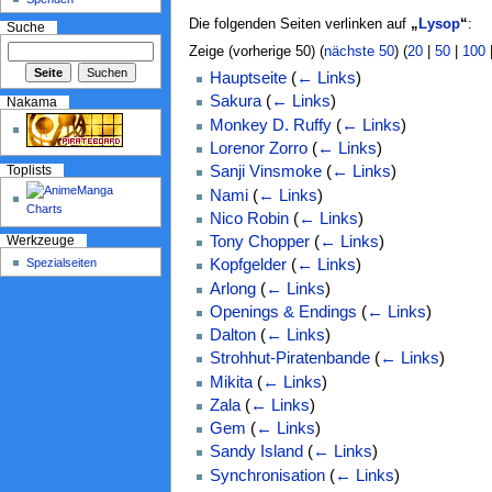
Die folgenden Seiten verlinken auf
„
Lysop
“
:
Suche
Zeige (vorherige 50) (
nächste 50
) (
20
|
50
|
100
Hauptseite
(
← Links
)
Sakura
(
← Links
)
Nakama
Monkey D. Ruffy
(
← Links
)
Lorenor Zorro
(
← Links
)
Sanji Vinsmoke
(
← Links
)
Toplists
Nami
(
← Links
)
Nico Robin
(
← Links
)
Tony Chopper
(
← Links
)
Werkzeuge
Spezialseiten
Kopfgelder
(
← Links
)
Arlong
(
← Links
)
Openings & Endings
(
← Links
)
Dalton
(
← Links
)
Strohhut-Piratenbande
(
← Links
)
Mikita
(
← Links
)
Zala
(
← Links
)
Gem
(
← Links
)
Sandy Island
(
← Links
)
Synchronisation
(
← Links
)