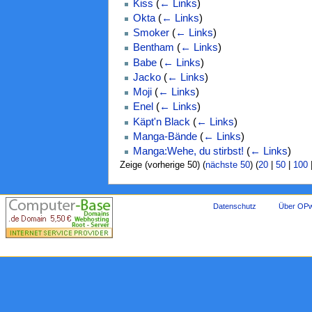
Kiss
(
← Links
)
Okta
(
← Links
)
Smoker
(
← Links
)
Bentham
(
← Links
)
Babe
(
← Links
)
Jacko
(
← Links
)
Moji
(
← Links
)
Enel
(
← Links
)
Käpt'n Black
(
← Links
)
Manga-Bände
(
← Links
)
Manga:Wehe, du stirbst!
(
← Links
)
Zeige (vorherige 50) (
nächste 50
) (
20
|
50
|
100
Datenschutz
Über OPw