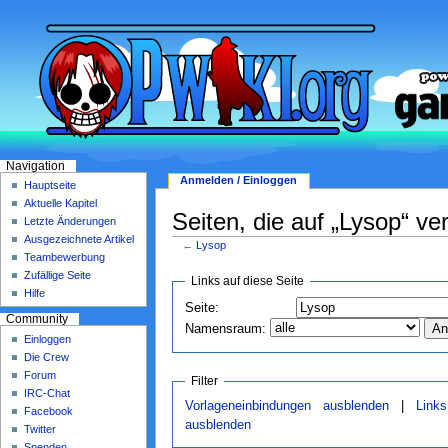
Navigation
Anmelden / Einloggen
Hauptseite
Aktuelle Kapitel
Seiten, die auf „Lysop“ ve
Letzte Änderungen
Ausgezeichnete Artikel
←
Lysop
Teambewerbung
Zufällige Seite
Links auf diese Seite
Hilfe
Seite:
Community
Namensraum:
Einloggen
Die Crew
Forum
Filter
IRC-Chat
Vorlageneinbindungen ausblenden
|
Link
Facebook
ausblenden
Twitter
Spenden