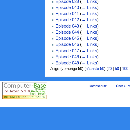
Episode 039
(
← Links
)
Episode 040
(
← Links
)
Episode 041
(
← Links
)
Episode 042
(
← Links
)
Episode 043
(
← Links
)
Episode 044
(
← Links
)
Episode 045
(
← Links
)
Episode 046
(
← Links
)
Episode 047
(
← Links
)
Episode 048
(
← Links
)
Episode 049
(
← Links
)
Zeige (vorherige 50) (
nächste 50
) (
20
|
50
|
100
Datenschutz
Über OPw