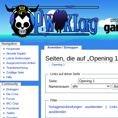
Navigation
Anmelden / Einloggen
Hauptseite
Aktuelle Kapitel
Seiten, die auf „Opening 1
Letzte Änderungen
Ausgezeichnete Artikel
←
Opening 1
Teambewerbung
Zufällige Seite
Links auf diese Seite
Hilfe
Seite:
Community
Namensraum:
Einloggen
Die Crew
Forum
Filter
IRC-Chat
Vorlageneinbindungen ausblenden
|
Link
Facebook
ausblenden
Twitter
Spenden