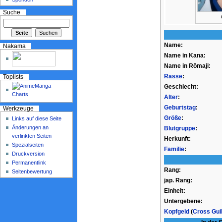
Suche
Name:
Nakama
Name in Kana:
Name in Rōmaji:
Rasse
:
Toplists
Geschlecht:
Alter
:
Geburtstag
:
Werkzeuge
Größe
:
Links auf diese Seite
Änderungen an
Blutgruppe
:
verlinkten Seiten
Herkunft:
Spezialseiten
Familie
:
Druckversion
Permanentlink
Rang:
Seitenbewertung
jap. Rang:
Einheit:
Untergebene:
Kopfgeld
(
Cross Gui