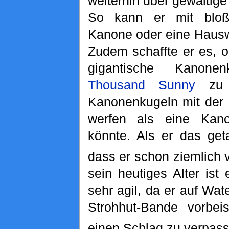
weiterhin über gewaltige 
So kann er mit blo
Kanone oder eine Haus
Zudem schaffte er es, 
gigantische Kanone
Thousand Sunny
zu s
Kanonenkugeln mit der 
werfen als eine Kan
könnte. Als er das get
dass er schon ziemlich v
sein heutiges Alter is
sehr agil, da er auf Wat
Strohhut-Bande vorbei
einen Schlag zu verpass