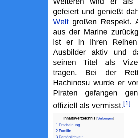
Weiteren wird er al
gefeiert und genießt da
Welt
großen Respekt. Ak
aus der Marine zurückge
ist er in ihren Reihe
Ausbilder aktiv und d
seinen Titel als Vize
tragen. Bei der Ret
Hachinosu wurde er vo
Piraten gefangen ge
[1]
offiziell als vermisst.
Inhaltsverzeichnis
[
Verbergen
]
1
Erscheinung
2
Familie
3
Persönlichkeit