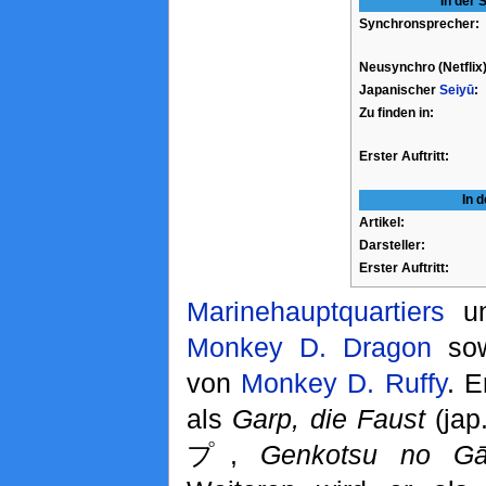
In der 
Synchronsprecher:
Neusynchro (Netflix)
Japanischer
Seiyū
:
Zu finden in:
Erster Auftritt:
In d
Artikel:
Darsteller:
Erster Auftritt:
Marinehauptquartiers
un
Monkey D. Dragon
sow
von
Monkey D. Ruffy
. E
als
Garp, die Faust
(j
プ,
Genkotsu no G