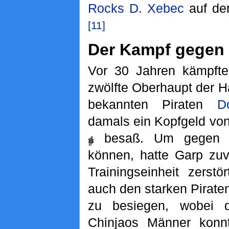
Rocks D. Xebec
auf de
[11]
Der Kampf gegen
Vor 30 Jahren kämpft
zwölfte Oberhaupt der 
bekannten Piraten
D
damals ein Kopfgeld vo
besaß. Um gegen i
können, hatte Garp zuv
Trainingseinheit zerstö
auch den starken Pirate
zu besiegen, wobei di
Chinjaos Männer konnt