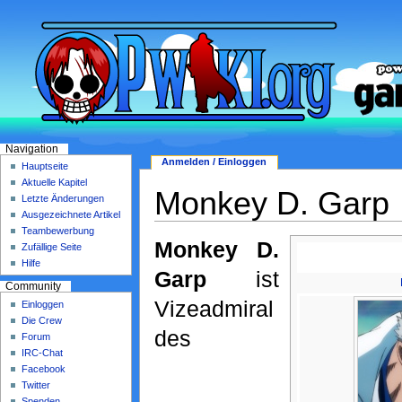
Navigation
Anmelden / Einloggen
Hauptseite
Aktuelle Kapitel
Monkey D. Garp
Letzte Änderungen
Ausgezeichnete Artikel
Teambewerbung
Monkey D.
Zufällige Seite
Hilfe
Garp
ist
Community
Vizeadmiral
Einloggen
Die Crew
des
Forum
IRC-Chat
Facebook
Twitter
Spenden