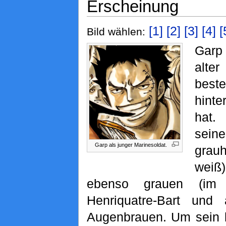
Erscheinung
[1]
[2]
[3]
[4]
[
Bild wählen:
Garp 
alte
best
hint
hat.
seine
Garp als junger Marinesoldat.
grau
weiß
ebenso grauen (im
Henriquatre-Bart und 
Augenbrauen. Um sein l