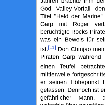
Jahren brachte ihm der
God Valley-Vorfall den
Titel "Held der Marine"
Garp mit Roger ver
berüchtigte Rocks-Pirat
was ein Beweis für se
[11]
ist.
Don Chinjao meint
Piraten Garp während 
einen Teufel betrachte
mittlerweile fortgeschritt
er seinen Höhepunkt be
gelassen. Dennoch ist er
gefährlicher Mann, 