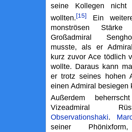
seine Kollegen nich
[15]
wollten.
Ein weitere
monströsen Stärke
Großadmiral Sengho
musste, als er Admir
kurz zuvor Ace tödlich ve
wollte. Daraus kann ma
er trotz seines hohen 
einen Admiral besiegen 
Außerdem beherrsch
Vizeadmiral Rü
Observationshaki
.
Mar
seiner Phönixfo