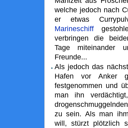
Mahlzeit aus Frösche
welche jedoch nach C
er etwas Currypu
Marineschiff
gestohle
verbringen die beid
Tage miteinander 
Freunde...
Als jedoch das nächst
Hafen vor Anker g
festgenommen und übe
man ihn verdächtigt
drogenschmuggeln
zu sein. Als man ih
will, stürzt plötzlich