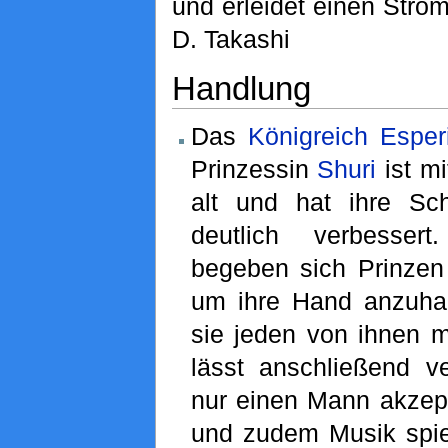
und erleidet einen Stro
D. Takashi
Handlung
Das
Königreich
Esper
Prinzessin
Shuri
ist mi
alt und hat ihre Sch
deutlich verbesser
begeben sich Prinzen 
um ihre Hand anzuhal
sie jeden von ihnen mi
lässt anschließend ve
nur einen Mann akzepti
und zudem Musik spi