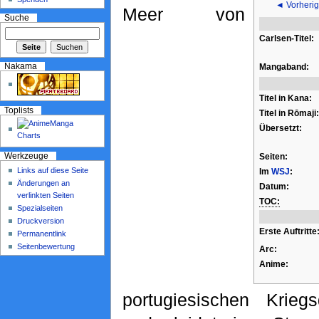
◄ Vorherig
Meer von
Suche
Carlsen-Titel:
Mangaband:
Nakama
Titel in Kana:
Toplists
Titel in Rōmaji:
Übersetzt:
Seiten:
Werkzeuge
Links auf diese Seite
Im
WSJ
:
Änderungen an
Datum:
verlinkten Seiten
TOC:
Spezialseiten
Druckversion
Erste Auftritte
Permanentlink
Seitenbewertung
Arc:
Anime:
portugiesischen Kriegs