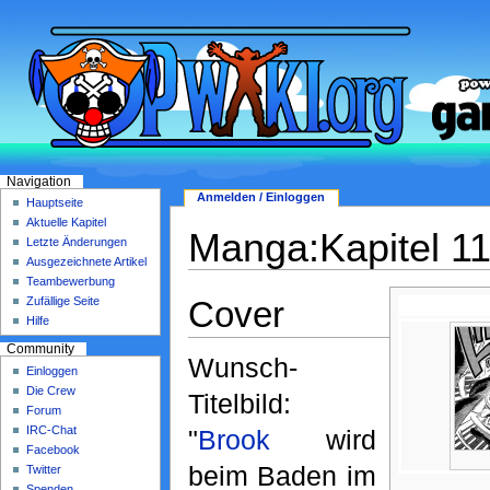
Navigation
Anmelden / Einloggen
Hauptseite
Aktuelle Kapitel
Manga:Kapitel 1
Letzte Änderungen
Ausgezeichnete Artikel
Teambewerbung
Cover
Zufällige Seite
Hilfe
Community
Wunsch-
Einloggen
Die Crew
Titelbild:
Forum
IRC-Chat
"
Brook
wird
Facebook
beim Baden im
Twitter
Spenden