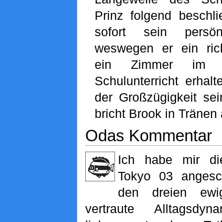
Prinz folgend beschli
sofort sein persön
weswegen er ein rich
ein Zimmer im S
Schulunterricht erhalt
der Großzügigkeit se
bricht Brook in Tränen 
Odas Kommentar
Ich habe mir di
Tokyo 03 angesch
den dreien ewi
vertraute Alltagsdy