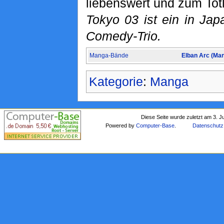
liebenswert und zum Tot
Tokyo 03 ist ein in Ja
Comedy-Trio.
Manga-Bände
Elban Arc (Ma
Kategorie
:
Manga
Diese Seite wurde zuletzt am 3. J
Powered by
Computer-Base
.
Datenschutz