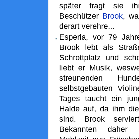
später fragt sie i
Beschützer
Brook
, wa
derart verehre...
Esperia, vor 79 Jahre
Brook lebt als Stra
Schrottplatz und sch
liebt er Musik, wesw
streunenden Hun
selbstgebauten Violin
Tages taucht ein ju
Halde auf, da ihm die
sind. Brook servie
Bekannten daher k