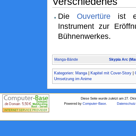
Verschiedenes
Die
Ouvertüre
ist ei
Instrument zur Eröff
Bühnenwerkes.
Manga-Bände
Skypia Arc (Ma
Kategorien
:
Manga
|
Kapitel mit Cover-Story
|
Umsetzung im Anime
Diese Seite wurde zuletzt am 27. Ok
Powered by
Computer-Base
.
Datenschutz