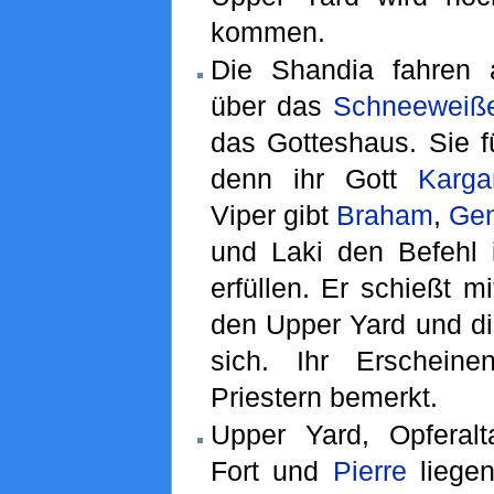
kommen.
Die Shandia fahren
über das
Schneeweiß
das Gotteshaus. Sie fü
denn ihr Gott
Karga
Viper gibt
Braham
,
Ge
und Laki den Befehl 
erfüllen. Er schießt m
den Upper Yard und di
sich. Ihr Erschein
Priestern bemerkt.
Upper Yard, Opferal
Fort und
Pierre
liegen