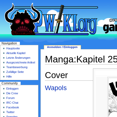
Navigation
Anmelden / Einloggen
Hauptseite
Aktuelle Kapitel
Manga:Kapitel 2
Letzte Änderungen
Ausgezeichnete Artikel
Teambewerbung
Cover
Zufällige Seite
Hilfe
Community
Wapols
Einloggen
Die Crew
Forum
IRC-Chat
Facebook
Twitter
Spenden