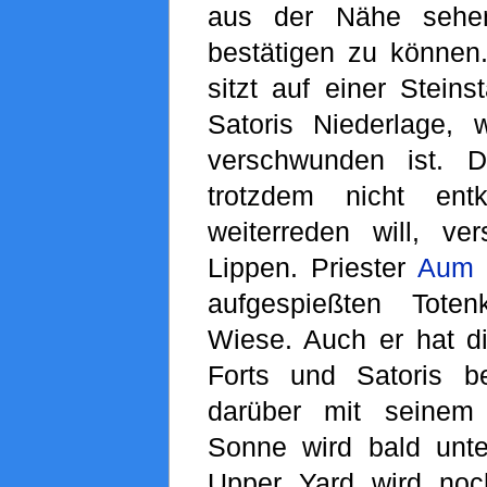
aus der Nähe sehe
bestätigen zu können
sitzt auf einer Stein
Satoris Niederlage, 
verschwunden ist. 
trotzdem nicht en
weiterreden will, ver
Lippen. Priester
Aum
s
aufgespießten Toten
Wiese. Auch er hat d
Forts und Satoris b
darüber mit sein
Sonne wird bald unt
Upper Yard wird noc