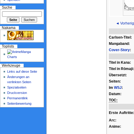
Suche
◄ Vorherig
Nakama
Carlsen-Titel:
Mangaband:
Toplists
Cover-Story
:
Titel in Kana:
Werkzeuge
Titel in Rōmaji:
Links auf diese Seite
Übersetzt:
Änderungen an
Seiten:
verlinkten Seiten
Spezialseiten
Im
WSJ
:
Druckversion
Datum:
Permanentlink
TOC:
Seitenbewertung
Erste Auftritte
Arc:
Anime: