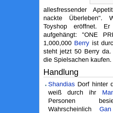
allesfressender Appet
nackte Überleben". 
Toyshop eröffnet. E
aufgehängt: "ONE PR
1,000,000
Berry
ist durc
steht jetzt 50 Berry da
die Spielsachen kaufen.
Handlung
Shandias
Dorf hinter
weiß durch ihr
Man
Personen besi
Wahrscheinlich
Gan