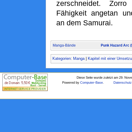
zerschneidet. Zorr
Fähigkeit angetan und
an dem Samurai.
Manga-Bände
Punk Hazard Arc 
Kategorien
:
Manga
|
Kapitel mit einer Umsetz
Diese Seite wurde zuletzt am 29. Nov
Powered by
Computer-Base
.
Datenschutz