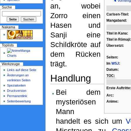
◄ Vorherig
an, wobei
Suche
Zorro einen
Carlsen-Titel:
Mangaband:
Hasen und
Nakama
Sanji eine
Titel in Kana:
Titel in Rōmaji:
Schildkröte auf
Toplists
Übersetzt:
dem Rücken
Seiten:
trägt.
Im
WSJ
:
Werkzeuge
Datum:
Links auf diese Seite
Handlung
Änderungen an
TOC:
verlinkten Seiten
Spezialseiten
Erste Auftritte
Bei dem
Druckversion
Arc:
Permanentlink
mysteriösen
Seitenbewertung
Anime:
Mann
handelt es sich um
V
Misstrauen zu
Caes