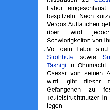
Labor eingeschleus
bespitzeln. Nach kur
Vergos Auftauchen ge
über, wird jedo
Schwierigkeiten von ih
Vor dem Labor sind
Strohhüte
sowie
Sm
Tashigi
in Ohnmacht g
Caesar von seinen A
wird, gibt dieser 
Gefangenen zu fes
Teufelsfruchtnutzer i
legen.