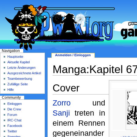
Navigation
Anmelden / Einloggen
Hauptseite
Aktuelle Kapitel
Manga:Kapitel 6
Letzte Änderungen
Ausgezeichnete Artikel
Teambewerbung
Cover
Zufällige Seite
Hilfe
Community
Zorro
und
Einloggen
Die Crew
Sanji
treten in
Forum
IRC-Chat
einem Rennen
Facebook
gegeneinander
Twitter
Spenden