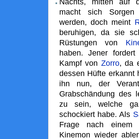
Nachts, mitten auf
macht sich Sorgen 
werden, doch meint
R
beruhigen, da sie sch
Rüstungen von
Kin
haben. Jener fordert
Kampf von
Zorro
, da
dessen Hüfte erkannt h
ihn nun, der Verant
Grabschändung des 
zu sein, welche 
schockiert habe. Als
S
Frage nach einem M
Kinemon wieder ablenk