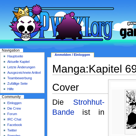
Navigation
Anmelden / Einloggen
Hauptseite
Aktuelle Kapitel
Manga:Kapitel 6
Letzte Änderungen
Ausgezeichnete Artikel
Teambewerbung
Cover
Zufällige Seite
Hilfe
Community
Die
Strohhut-
Einloggen
Die Crew
Bande
ist in
Forum
IRC-Chat
Facebook
Twitter
Spenden