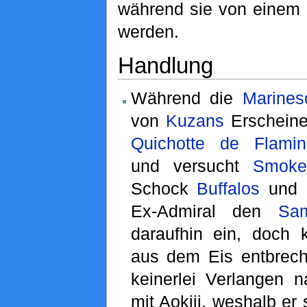
während sie von einem
werden.
Handlung
Während die
Marines
von
Kuzans
Erscheine
Quichotte de Flamin
und versucht
Smoke
Schock
Buffalos
und
Ex-Admiral den
Sa
daraufhin ein, doch 
aus dem Eis entbrech
keinerlei Verlangen
mit Aokiji, weshalb er