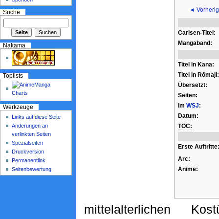
◄ Vorherig
Suche
Carlsen-Titel:
Mangaband:
Nakama
Titel in Kana:
Titel in Rōmaji:
Toplists
Übersetzt:
Seiten:
Im
WSJ
:
Werkzeuge
Datum:
Links auf diese Seite
Änderungen an
TOC:
verlinkten Seiten
Spezialseiten
Erste Auftritte
Druckversion
Arc:
Permanentlink
Anime:
Seitenbewertung
mittelalterlichen Kos