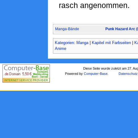
rasch angenommen.
Manga-Bände
Punk Hazard Arc 
Kategorien
:
Manga
|
Kapitel mit Farbseiten
|
Ka
Anime
Diese Seite wurde zuletzt am 27. Au
Powered by
Computer-Base
.
Datenschutz