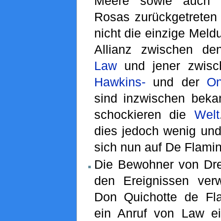
Meere sowie auch 
Rosas zurückgetreten 
nicht die einzige Meld
Allianz zwischen de
Law
und jener zwis
Hawkins-
und der
On
sind inzwischen bek
schockieren die
Welt
dies jedoch wenig und
sich nun auf De Flamin
Die Bewohner von Dr
den Ereignissen verw
Don Quichotte de Fla
ein Anruf von Law ei