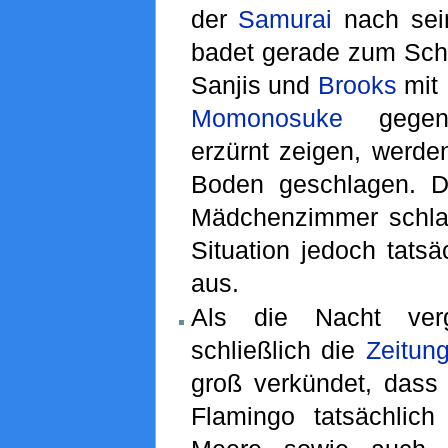
der
Samurai
nach sei
badet gerade zum Scho
Sanjis und
Brooks
mit
Momonosuke
gegenüb
erzürnt zeigen, werd
Boden geschlagen. D
Mädchenzimmer schlafe
Situation jedoch tats
aus.
Als die Nacht verga
schließlich die
Zeitun
groß verkündet, dass
Flamingo tatsächlic