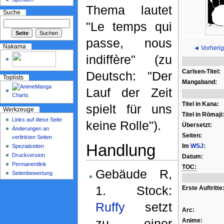
Thema lautet
Suche
"Le temps qui
passe, nous
Nakama
◄ Vorherig
indiffère" (zu
Carlsen-Titel:
Deutsch: "Der
Toplists
Mangaband:
Lauf der Zeit
Titel in Kana:
spielt für uns
Werkzeuge
Titel in Rōmaji:
Links auf diese Seite
keine Rolle").
Übersetzt:
Änderungen an
Seiten:
verlinkten Seiten
Handlung
Im
WSJ
:
Spezialseiten
Druckversion
Datum:
Permanentlink
TOC:
Gebäude R,
Seitenbewertung
1. Stock:
Erste Auftritte
Ruffy
setzt
Arc:
zu einer
Anime: