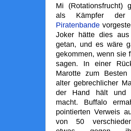
Mi (Rotationsfrucht)
als Kämpfer de
Piratenbande
vorgestel
Joker hätte dies au
getan, und es wäre ga
gekommen, wenn sie fä
sagen. In einer Rüc
Marotte zum Besten 
alter gebrechlicher M
der Hand hält und 
macht. Buffalo erm
pointierten Verweis a
von 50 verschiedene
etwas gegen ihre