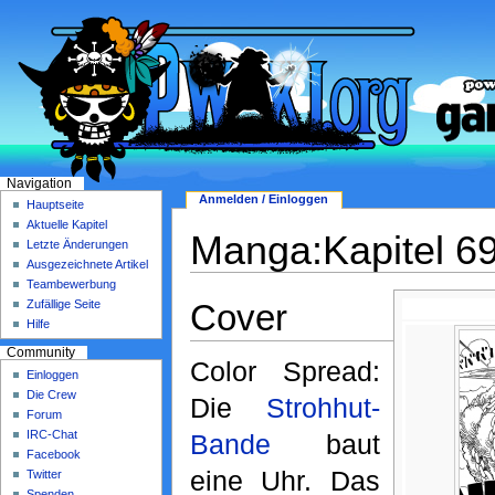
Navigation
Anmelden / Einloggen
Hauptseite
Aktuelle Kapitel
Manga:Kapitel 6
Letzte Änderungen
Ausgezeichnete Artikel
Teambewerbung
Cover
Zufällige Seite
Hilfe
Community
Color Spread:
Einloggen
Die Crew
Die
Strohhut-
Forum
IRC-Chat
Bande
baut
Facebook
eine Uhr. Das
Twitter
Spenden