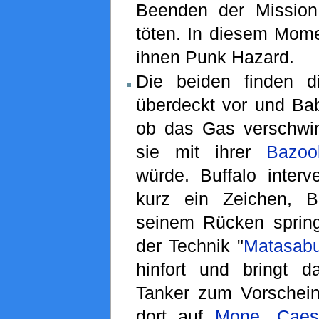
Beenden der Mission
töten. In diesem Mome
ihnen Punk Hazard.
Die beiden finden d
überdeckt vor und Bab
ob das Gas verschwi
sie mit ihrer
Bazoo
würde. Buffalo interve
kurz ein Zeichen, 
seinem Rücken sprin
der Technik "
Matasab
hinfort und bringt 
Tanker zum Vorschein
dort auf
Mone
,
Caes