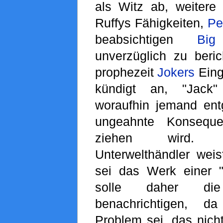
als Witz ab, weitere 
Ruffys Fähigkeiten,
Pe
beabsichtigen
Bi
unverzüglich zu beric
prophezeit
Jokers
Eing
kündigt an, "Jack"
woraufhin jemand ent
ungeahnte Konsequ
ziehen wird. 
Unterwelthändler weis
sei das Werk einer 
solle daher d
benachrichtigen, 
Problem sei, das nich