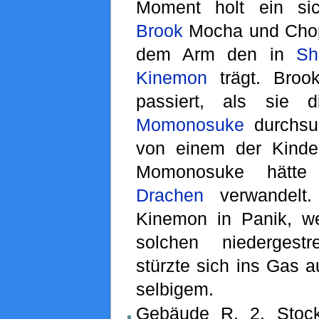
Moment holt ein sich
Brook
Mocha und Chopp
dem Arm den in
Sh
Kinemon
trägt. Brook
passiert, als sie
Momonosuke
durchsuc
von einem der Kinde
Momonosuke hätte
Drachen
verwandelt. 
Kinemon in Panik, we
solchen niedergest
stürzte sich ins Gas 
selbigem.
Gebäude R, 2. Stock