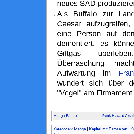
neues SAD produziere
Als Buffalo zur Lan
Caesar aufzugreifen
eine Person auf dem
dementiert, es könn
Giftgas überle
Überraschung ma
Aufwartung im
Fra
wundert sich über d
"Vogel" am Firmament
Manga-Bände
Punk Hazard Arc 
Kategorien
:
Manga
|
Kapitel mit Farbseiten
|
Ka