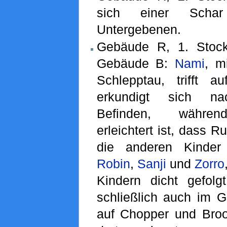
sich einer Scha
Untergebenen.
Gebäude R, 1. Stoc
Gebäude B:
Nami
, m
Schlepptau, trifft 
erkundigt sich 
Befinden, währe
erleichtert ist, dass R
die anderen Kinder 
Robin
,
Sanji
und
Zorro
Kindern dicht gefol
schließlich auch im 
auf Chopper und Brook