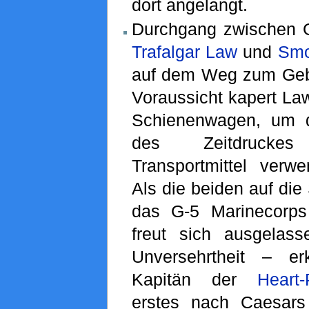
dort angelangt.
Durchgang zwischen 
Trafalgar Law
und
Smo
auf dem Weg zum Geb
Voraussicht kapert L
Schienenwagen, um d
des Zeitdrucke
Transportmittel ver
Als die beiden auf die 
das G-5 Marinecorps
freut sich ausgelas
Unversehrtheit – er
Kapitän der
Heart-
erstes nach Caesars