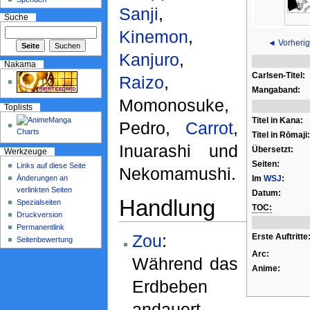
Sanji
,
Suche
Kinemon
,
◄ Vorherig
Kanjuro
,
Nakama
Carlsen-Titel:
Raizo
,
Mangaband:
Momonosuke,
Toplists
Titel in Kana:
Pedro,
Carrot
,
Titel in Rōmaji:
Inuarashi und
Übersetzt:
Werkzeuge
Seiten:
Links auf diese Seite
Nekomamushi.
Änderungen an
Im
WSJ
:
verlinkten Seiten
Datum:
Handlung
Spezialseiten
TOC:
Druckversion
Permanentlink
Zou
:
Erste Auftritte
Seitenbewertung
Arc:
Während das
Anime:
Erdbeben
andauert,