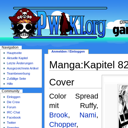
Navigation
Anmelden / Einloggen
Hauptseite
Aktuelle Kapitel
Manga:Kapitel 8
Letzte Änderungen
Ausgezeichnete Artikel
Teambewerbung
Cover
Zufällige Seite
Hilfe
Community
Color Spread
Einloggen
Die Crew
mit Ruffy,
Forum
IRC-Chat
Brook
,
Nami
,
Facebook
Chopper
,
Twitter
Spenden