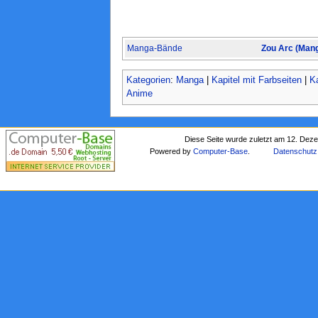
Manga-Bände
Zou Arc (Man
Kategorien
:
Manga
|
Kapitel mit Farbseiten
|
Ka
Anime
Diese Seite wurde zuletzt am 12. Dez
Powered by
Computer-Base
.
Datenschutz