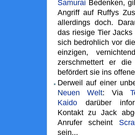
Samurai
Bedenken, gi
Angriff auf Ruffys Zus
allerdings doch. Dara
das riesige Tier Jacks
sich bedrohlich vor di
einzigen, vernichte
zerschmettert er di
befördert sie ins offen
Derweil auf einer un
Neuen Welt
: Via
T
Kaido
darüber infor
Kontakt zu Jack abg
Anrufer scheint
Scr
sein...