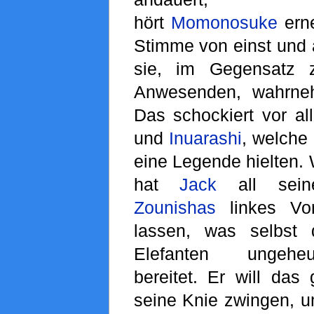
hört
Momonosuke
erne
Stimme von einst und
sie, im Gegensatz 
Anwesenden, wahrne
Das schockiert vor a
und
Inuarashi
, welche 
eine Legende hielten. 
hat
Jack
all se
Zounishas
linkes Vor
lassen, was selbst 
Elefanten ungehe
bereitet. Er will das
seine Knie zwingen, um