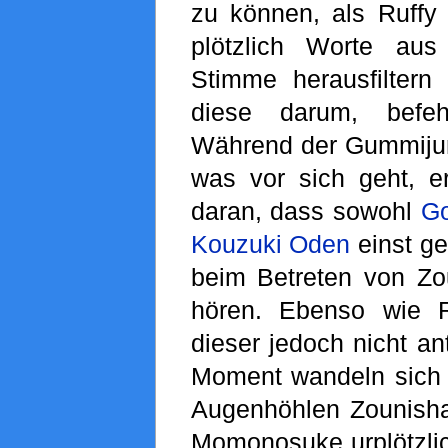
zu können, als Ruff
plötzlich Worte aus
Stimme herausfiltern 
diese darum, befeh
Während der Gummijung
was vor sich geht, e
daran, dass sowohl
Go
Kouzuki Oden
einst ge
beim Betreten von Z
hören. Ebenso wie R
dieser jedoch nicht an
Moment wandeln sich d
Augenhöhlen Zounishas
Momonosuke urplötzlic