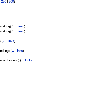
|
250
|
500
)
bindung)
(
← Links
)
bindung)
(
← Links
)
g)
(
← Links
)
indung)
(
← Links
)
geneinbindung)
(
← Links
)