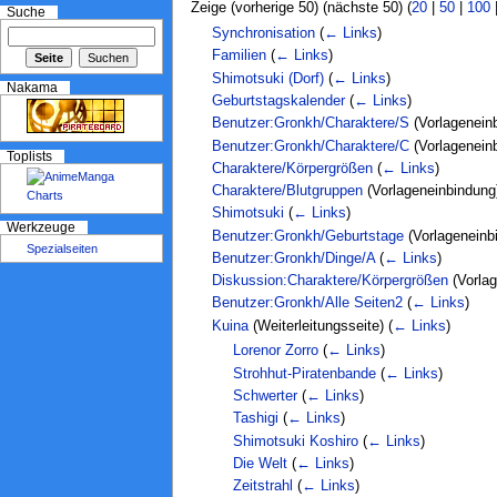
Zeige (vorherige 50) (nächste 50) (
20
|
50
|
100
Suche
Synchronisation
(
← Links
)
Familien
(
← Links
)
Shimotsuki (Dorf)
(
← Links
)
Geburtstagskalender
(
← Links
)
Nakama
Benutzer:Gronkh/Charaktere/S
(Vorlagenein
Benutzer:Gronkh/Charaktere/C
(Vorlagenein
Charaktere/Körpergrößen
(
← Links
)
Toplists
Charaktere/Blutgruppen
(Vorlageneinbindun
Shimotsuki
(
← Links
)
Benutzer:Gronkh/Geburtstage
(Vorlageneinb
Werkzeuge
Benutzer:Gronkh/Dinge/A
(
← Links
)
Spezialseiten
Diskussion:Charaktere/Körpergrößen
(Vorla
Benutzer:Gronkh/Alle Seiten2
(
← Links
)
Kuina
(Weiterleitungsseite)
(
← Links
)
Lorenor Zorro
(
← Links
)
Strohhut-Piratenbande
(
← Links
)
Schwerter
(
← Links
)
Tashigi
(
← Links
)
Shimotsuki Koshiro
(
← Links
)
Die Welt
(
← Links
)
Zeitstrahl
(
← Links
)