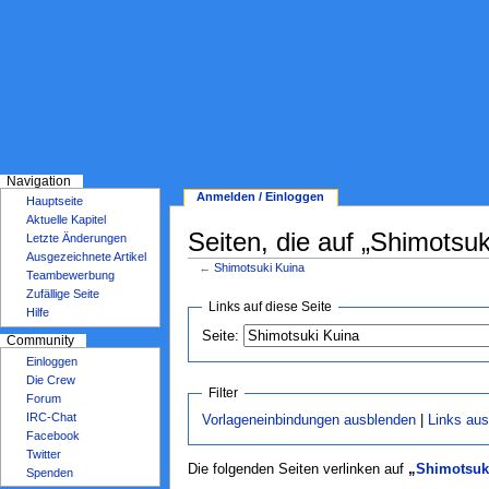
Navigation
Anmelden / Einloggen
Hauptseite
Aktuelle Kapitel
Seiten, die auf „Shimotsuk
Letzte Änderungen
Ausgezeichnete Artikel
←
Shimotsuki Kuina
Teambewerbung
Zufällige Seite
Links auf diese Seite
Hilfe
Seite:
Community
Einloggen
Die Crew
Filter
Forum
Vorlageneinbindungen ausblenden
|
Links au
IRC-Chat
Facebook
Twitter
Die folgenden Seiten verlinken auf
„
Shimotsuk
Spenden