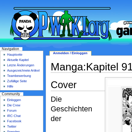
Navigation
Anmelden / Einloggen
Hauptseite
Aktuelle Kapitel
Manga:Kapitel 9
Letzte Änderungen
Ausgezeichnete Artikel
Teambewerbung
Cover
Zufällige Seite
Hilfe
Community
Die
Einloggen
Die Crew
Geschichten
Forum
IRC-Chat
der
Facebook
Twitter
Spenden