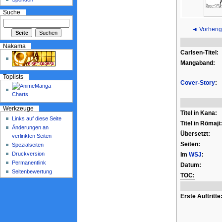
Suche
◄ Vorherig
Nakama
Carlsen-Titel:
Mangaband:
Toplists
Cover-Story
:
Werkzeuge
Titel in Kana:
Links auf diese Seite
Titel in Rōmaji:
Änderungen an
Übersetzt:
verlinkten Seiten
Seiten:
Spezialseiten
Druckversion
Im
WSJ
:
Permanentlink
Datum:
Seitenbewertung
TOC:
Erste Auftritte