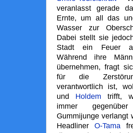
veranlasst gerade d
Ernte, um all das un
Wasser zur Obersch
Dabei stellt sie jedoc
Stadt ein Feuer au
Während ihre Männ
übernehmen, fragt si
für die Zerstör
verantwortlich ist, 
und
Holdem
trifft, 
immer gegenübe
Gummijunge verlangt w
Headliner
O-Tama
fre