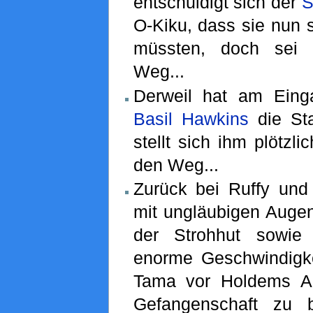
entschuldigt sich der
S
O-Kiku, dass sie nun s
müssten, doch sei 
Weg...
Derweil hat am Eing
Basil Hawkins
die Sta
stellt sich ihm plötzli
den Weg...
Zurück bei Ruffy un
mit ungläubigen Augen
der Strohhut sowie
enorme Geschwindigk
Tama vor Holdems A
Gefangenschaft zu b