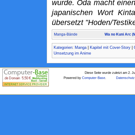
wurde. Oda macht einen
japanischen Wort Ki
übersetzt "Hoden/Testike
Manga-Bände
Wa no Kuni Arc (
Kategorien
:
Manga
|
Kapitel mit Cover-Story
|
Umsetzung im Anime
Diese Seite wurde zuletzt am 2. J
Powered by
Computer-Base
.
Datenschutz