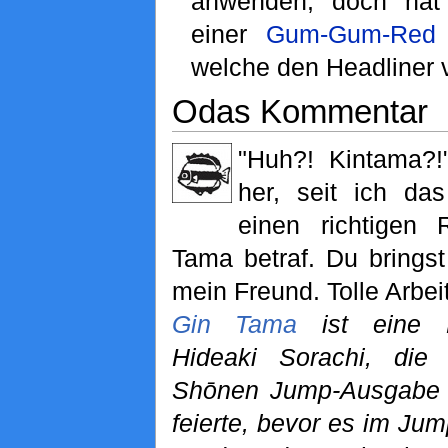
anwenden, doch hat 
einer
Gum-Gum-Red
welche den Headliner ver
Odas Kommentar
"Huh?! Kintama?!
her, seit ich das
einen richtigen 
Tama betraf. Du brings
mein Freund. Tolle Arbei
Gin Tama
ist eine M
Hideaki Sorachi, die
Shōnen Jump-Ausgabe ih
feierte, bevor es im Ju