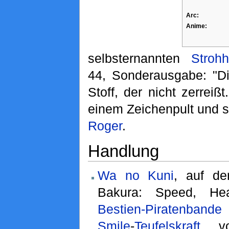
Arc:
Anime:
selbsternannten
Strohh
44, Sonderausgabe: "Di
Stoff, der nicht zerreißt
einem Zeichenpult und s
Roger
.
Handlung
Wa no Kuni
, auf de
Bakura: Speed, He
Bestien-Piratenbande
u
Smile
-
Teufelskraft
vo