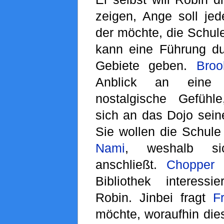
zeigen, Ange soll jed
der möchte, die Schul
kann eine Führung dur
Gebiete geben.
Broo
Anblick an eine r
nostalgische Gefühl
sich an das Dojo seine
Sie wollen die Schule
Nami
, weshalb 
anschließt.
Chopper
i
Bibliothek interessi
Robin. Jinbei fragt
F
möchte, woraufhin dies