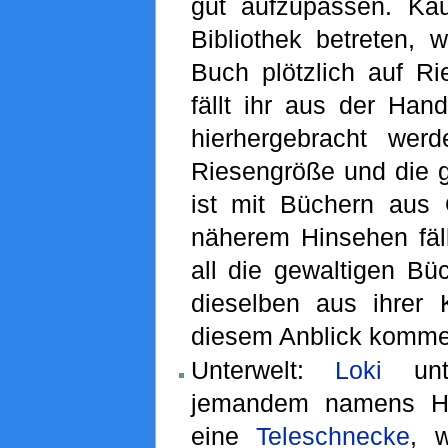
gut aufzupassen. Ka
Bibliothek betreten, 
Buch plötzlich auf R
fällt ihr aus der Hand
hierhergebracht wer
Riesengröße und die g
ist mit Büchern aus O
näherem Hinsehen fäll
all die gewaltigen Büc
dieselben aus ihrer K
diesem Anblick kommen
Unterwelt:
Loki
unte
jemandem namens H
eine
Teleschnecke
, 