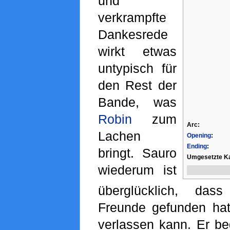
und
verkrampfte
Dankesrede
wirkt etwas
untypisch für
den Rest der
Bande, was
Robin
zum
Arc:
Lachen
Opening
:
Ending
:
bringt. Sauro
Umgesetzte Ka
wiederum ist
überglücklich, dass
Freunde gefunden hat,
verlassen kann. Er be