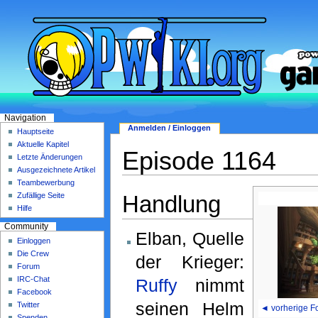
Navigation
Anmelden / Einloggen
Hauptseite
Aktuelle Kapitel
Episode 1164
Letzte Änderungen
Ausgezeichnete Artikel
Teambewerbung
Handlung
Zufällige Seite
Hilfe
Community
Elban, Quelle
Einloggen
Die Crew
der Krieger:
Forum
IRC-Chat
Ruffy
nimmt
Facebook
seinen Helm
Twitter
◄ vorherige F
Spenden