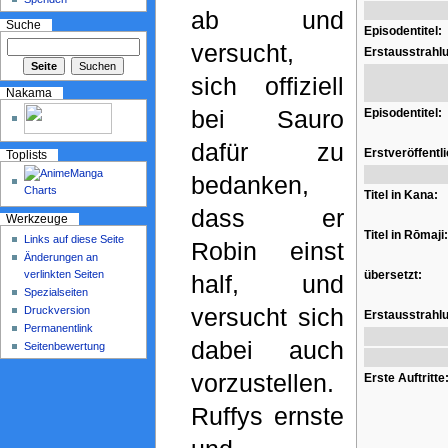
ab und
Suche
Episodentitel:
versucht,
Erstausstrahl
sich offiziell
Nakama
bei Sauro
Episodentitel:
dafür zu
Erstveröffentl
Toplists
bedanken,
Titel in Kana:
dass er
Werkzeuge
Titel in Rōmaji:
Links auf diese Seite
Robin einst
Änderungen an
verlinkten Seiten
übersetzt:
half, und
Spezialseiten
versucht sich
Druckversion
Erstausstrahl
Permanentlink
dabei auch
Seitenbewertung
vorzustellen.
Erste Auftritte
Ruffys ernste