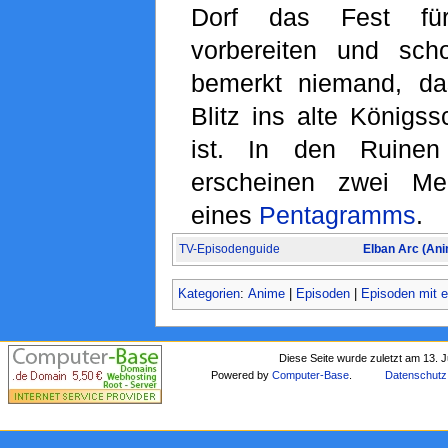
Dorf das Fest für
vorbereiten und sch
bemerkt niemand, da
Blitz ins alte Königs
ist. In den Ruinen
erscheinen zwei Me
eines
Pentagramms
.
TV-Episodenguide
Elban Arc (An
Kategorien
:
Anime
|
Episoden
|
Episoden mit e
Diese Seite wurde zuletzt am 13. 
Powered by
Computer-Base
.
Datenschutz