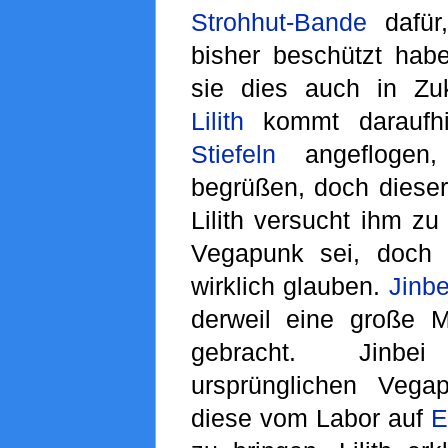
Strohhut-Bande
dafür
bisher beschützt habe
sie dies auch in Zu
Lilith
kommt daraufh
Stiefeln
angeflogen
begrüßen, doch dieser 
Lilith versucht ihm zu
Vegapunk sei, doch 
wirklich glauben.
Jinbe
derweil eine große 
gebracht. Jinb
ursprünglichen Vega
diese vom Labor auf
E