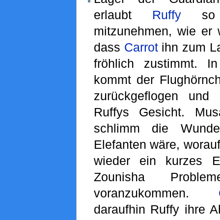
erlaubt
Ruffy
so v
mitzunehmen, wie er 
dass
Carrot
ihn zum La
fröhlich zustimmt. 
kommt der Flughörnc
zurückgeflogen und 
Ruffys Gesicht. Musa
schlimm die Wund
Elefanten wäre, worauf
wieder ein kurzes E
Zounisha Proble
voranzukommen.
daraufhin Ruffy ihre 