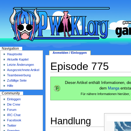
Navigation
Anmelden / Einloggen
Hauptseite
Aktuelle Kapitel
Episode 775
Letzte Änderungen
Ausgezeichnete Artikel
Teambewerbung
Zufällige Seite
Dieser Artikel enthält Informationen, d
Hilfe
dem
Manga
entst
Community
Für nähere Informationen hierüber,
Einloggen
Die Crew
Forum
IRC-Chat
Handlung
Facebook
Twitter
Spenden