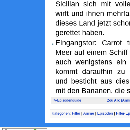
Sicilian sich mit vol
wirft und ihnen mehrfa
dieses Land jetzt sch
gerettet haben.
Eingangstor: Carrot
Meer auf einem Schiff
auch wenigstens ein 
kommt daraufhin zu 
und besticht aus di
mit den Bananen, die s
TV-Episodenguide
Zou Arc (Ani
Kategorien
:
Filler
|
Anime
|
Episoden
|
Filler-E