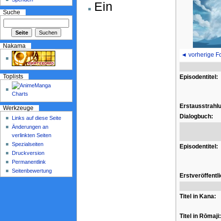
Ein
Suche
Nakama
◄ vorherige F
Toplists
Episodentitel:
Erstausstrahl
Werkzeuge
Dialogbuch:
Links auf diese Seite
Änderungen an
verlinkten Seiten
Spezialseiten
Episodentitel:
Druckversion
Permanentlink
Seitenbewertung
Erstveröffentl
Titel in Kana:
Titel in Rōmaji: