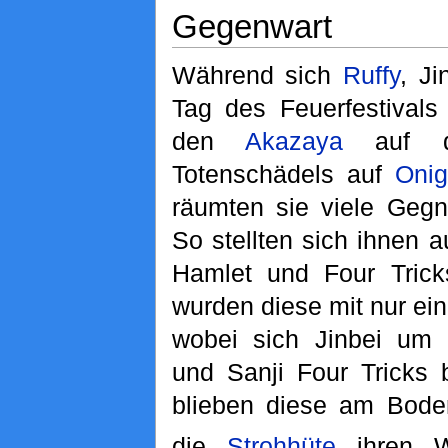
Gegenwart
Während sich
Ruffy
, J
Tag des Feuerfestival
den
Akazaya
auf de
Totenschädels auf
Oni
räumten sie viele Geg
So stellten sich ihnen 
Hamlet und Four Trick
wurden diese mit nur ein
wobei sich Jinbei um
und Sanji Four Tricks b
blieben diese am Bode
die
Strohhüte
ihren We