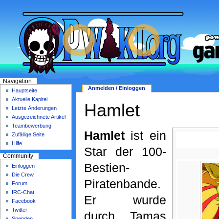
Navigation
Anmelden / Einloggen
Hauptseite
Aktuelle Kapitel
Hamlet
Letzte Änderungen
Ausgezeichnete Artikel
Teambewerbung
Hamlet
ist ein
Zufällige Seite
Hilfe
Star der 100-
Community
Bestien-
Einloggen
Die Crew
Piratenbande.
Forum
IRC-Chat
Er wurde
Facebook
Twitter
durch Tamas
Spenden