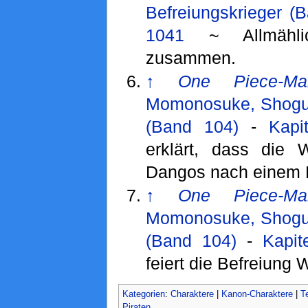
Befreiungskrieger (
1041
~ Allmählic
zusammen.
↑
One Piece-Ma
Momonosuke, Shogu
(Band 104)
-
Kapi
erklärt, dass die W
Dangos nach einem 
↑
One Piece-Ma
Momonosuke, Shogu
(Band 104)
-
Kapit
feiert die Befreiung 
Kategorien
:
Charaktere
|
Kanon-Charaktere
|
T
Piraten