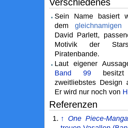
Verschiedenes
Sein Name basiert w
dem
gleichnamigen 
David Parlett, passen
Motivik der Sta
Piratenbande.
Laut eigener Aussa
Band 99
besitz
zweitliebstes Design a
Er wird nur noch von
H
Referenzen
↑
One Piece-Manga
treuen Vasallen (Ban