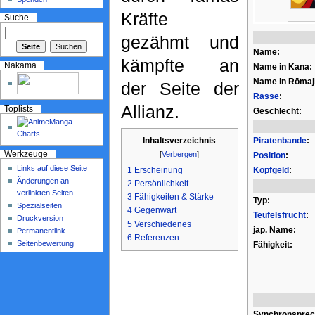
Kräfte
Suche
gezähmt und
Name:
kämpfte an
Nakama
Name in Kana:
Name in Rōmaji
der Seite der
Rasse
:
Allianz.
Toplists
Geschlecht:
Piratenbande
:
Inhaltsverzeichnis
[
Verbergen
]
Werkzeuge
Position
:
Links auf diese Seite
1
Erscheinung
Kopfgeld
:
Änderungen an
2
Persönlichkeit
verlinkten Seiten
3
Fähigkeiten & Stärke
Typ:
Spezialseiten
4
Gegenwart
Teufelsfrucht
:
Druckversion
5
Verschiedenes
jap. Name:
Permanentlink
6
Referenzen
Seitenbewertung
Fähigkeit:
Synchronsprec