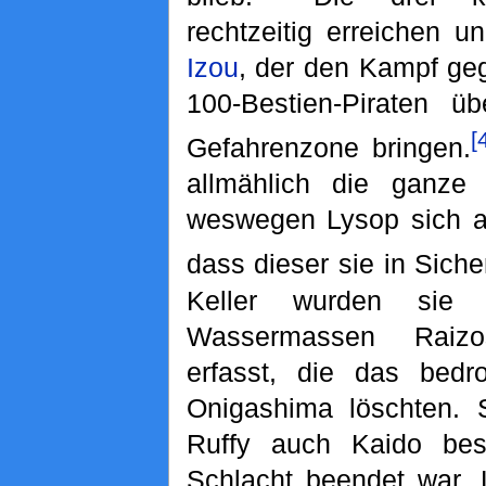
rechtzeitig erreichen u
Izou
, der den Kampf geg
100-Bestien-Piraten ü
[
Gefahrenzone bringen.
allmählich die ganze
weswegen Lysop sich au
dass dieser sie in Siche
Keller wurden sie
Wassermassen Raiz
erfasst, die das bedr
Onigashima löschten. S
Ruffy auch Kaido bes
Schlacht beendet war.