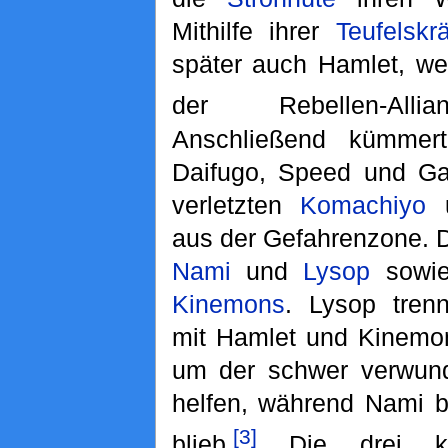
Mithilfe ihrer
Teufelskrä
später auch Hamlet, we
der Rebellen-Alli
Anschließend kümmer
Daifugo, Speed und G
verletzten
Komachiyo
u
aus der Gefahrenzone. D
Nami
und
Lysop
sowie
Kinemons
. Lysop trenn
mit Hamlet und Kinemo
um der schwer verwu
helfen, während Nami 
[3]
blieb.
Die drei ko