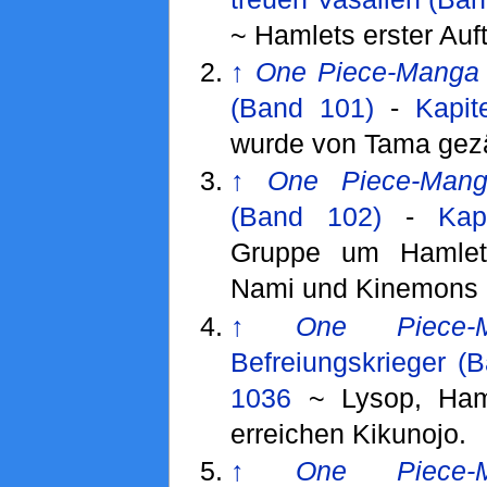
~ Hamlets erster Auftr
↑
One Piece-Manga
(Band 101)
-
Kapit
wurde von Tama gez
↑
One Piece-Man
(Band 102)
-
Kap
Gruppe um Hamlet t
Nami und Kinemons 
↑
One Piece-
Befreiungskrieger (
1036
~ Lysop, Ham
erreichen Kikunojo.
↑
One Piece-