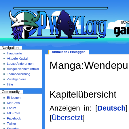
Navigation
Anmelden / Einloggen
Hauptseite
Aktuelle Kapitel
Manga:Wendepu
Letzte Änderungen
Ausgezeichnete Artikel
Teambewerbung
Zufällige Seite
Hilfe
Kapitelübersicht
Community
Einloggen
Die Crew
Anzeigen in:
[
Deutsch
]
Forum
IRC-Chat
[
Übersetzt
]
Facebook
Twitter
Spenden