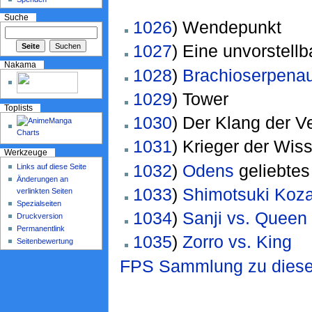
Suche
1026
) Wendepunkt
1027
) Eine unvorstellb
Nakama
1028
)
Brachioserpena
1029
) Tower
Toplists
1030
) Der Klang der V
1031
) Krieger der Wis
Werkzeuge
1032
)
Odens
geliebte
Links auf diese Seite
Änderungen an
1033
)
Shimotsuki Koz
verlinkten Seiten
Spezialseiten
1034
)
Sanji vs. Queen
Druckversion
Permanentlink
1035
)
Zorro vs. King
Seitenbewertung
FPS Sammlung zu dies