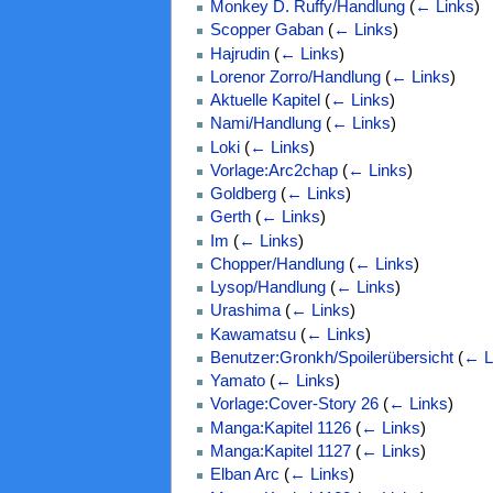
Monkey D. Ruffy/Handlung
(
← Links
)
Scopper Gaban
(
← Links
)
Hajrudin
(
← Links
)
Lorenor Zorro/Handlung
(
← Links
)
Aktuelle Kapitel
(
← Links
)
Nami/Handlung
(
← Links
)
Loki
(
← Links
)
Vorlage:Arc2chap
(
← Links
)
Goldberg
(
← Links
)
Gerth
(
← Links
)
Im
(
← Links
)
Chopper/Handlung
(
← Links
)
Lysop/Handlung
(
← Links
)
Urashima
(
← Links
)
Kawamatsu
(
← Links
)
Benutzer:Gronkh/Spoilerübersicht
(
← L
Yamato
(
← Links
)
Vorlage:Cover-Story 26
(
← Links
)
Manga:Kapitel 1126
(
← Links
)
Manga:Kapitel 1127
(
← Links
)
Elban Arc
(
← Links
)