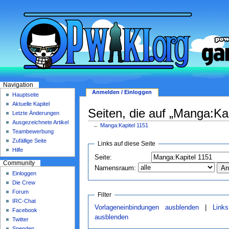
Navigation
Anmelden / Einloggen
Hauptseite
Aktuelle Kapitel
Seiten, die auf „Manga:Kap
Letzte Änderungen
Ausgezeichnete Artikel
←
Manga:Kapitel 1151
Teambewerbung
Zufällige Seite
Links auf diese Seite
Hilfe
Seite:
Community
Namensraum:
Einloggen
Die Crew
Forum
Filter
IRC-Chat
Vorlageneinbindungen ausblenden
|
Link
Facebook
ausblenden
Twitter
Spenden