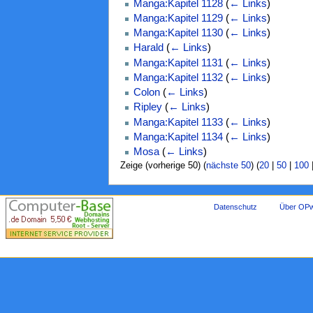
Manga:Kapitel 1128
(
← Links
)
Manga:Kapitel 1129
(
← Links
)
Manga:Kapitel 1130
(
← Links
)
Harald
(
← Links
)
Manga:Kapitel 1131
(
← Links
)
Manga:Kapitel 1132
(
← Links
)
Colon
(
← Links
)
Ripley
(
← Links
)
Manga:Kapitel 1133
(
← Links
)
Manga:Kapitel 1134
(
← Links
)
Mosa
(
← Links
)
Zeige (vorherige 50) (
nächste 50
) (
20
|
50
|
100
Datenschutz
Über OPw