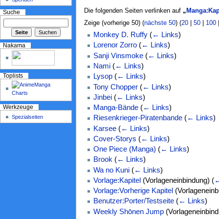
Die folgenden Seiten verlinken auf
„
Manga:Kapi
Suche
Zeige (vorherige 50) (
nächste 50
) (
20
|
50
|
100
Monkey D. Ruffy
(
← Links
)
Lorenor Zorro
(
← Links
)
Nakama
Sanji Vinsmoke
(
← Links
)
Nami
(
← Links
)
Lysop
(
← Links
)
Toplists
Tony Chopper
(
← Links
)
Jinbei
(
← Links
)
Manga-Bände
(
← Links
)
Werkzeuge
Spezialseiten
Riesenkrieger-Piratenbande
(
← Links
)
Karsee
(
← Links
)
Cover-Storys
(
← Links
)
One Piece (Manga)
(
← Links
)
Brook
(
← Links
)
Wa no Kuni
(
← Links
)
Vorlage:Kapitel
(Vorlageneinbindung)
(
←
Vorlage:Vorherige Kapitel
(Vorlageneinb
Benutzer:Porter/Testseite
(
← Links
)
Weekly Shōnen Jump
(Vorlageneinbin