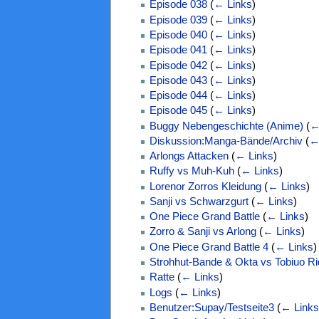
Episode 038
(
← Links
)
Episode 039
(
← Links
)
Episode 040
(
← Links
)
Episode 041
(
← Links
)
Episode 042
(
← Links
)
Episode 043
(
← Links
)
Episode 044
(
← Links
)
Episode 045
(
← Links
)
Buggy Nebengeschichte (Anime)
(
←
Diskussion:Manga-Bände/Archiv
(
←
Arlongs Attacken
(
← Links
)
Ruffy vs Muh-Kuh
(
← Links
)
Lorenor Zorros Kleidung
(
← Links
)
Sanji vs Schwarzgurt
(
← Links
)
One Piece Grand Battle
(
← Links
)
Zorro & Sanji vs Arlong
(
← Links
)
One Piece Grand Battle 4
(
← Links
)
Strohhut-Bande & Okta vs Tobiuo R
Ratte
(
← Links
)
Logs
(
← Links
)
Benutzer:Supay/Testseite3
(
← Links