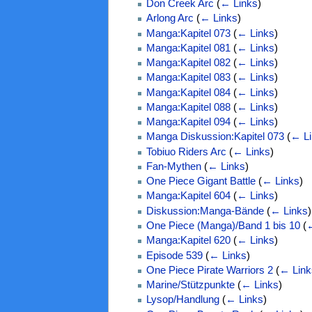
Don Creek Arc
(
← Links
)
Arlong Arc
(
← Links
)
Manga:Kapitel 073
(
← Links
)
Manga:Kapitel 081
(
← Links
)
Manga:Kapitel 082
(
← Links
)
Manga:Kapitel 083
(
← Links
)
Manga:Kapitel 084
(
← Links
)
Manga:Kapitel 088
(
← Links
)
Manga:Kapitel 094
(
← Links
)
Manga Diskussion:Kapitel 073
(
← Li
Tobiuo Riders Arc
(
← Links
)
Fan-Mythen
(
← Links
)
One Piece Gigant Battle
(
← Links
)
Manga:Kapitel 604
(
← Links
)
Diskussion:Manga-Bände
(
← Links
)
One Piece (Manga)/Band 1 bis 10
(
←
Manga:Kapitel 620
(
← Links
)
Episode 539
(
← Links
)
One Piece Pirate Warriors 2
(
← Link
Marine/Stützpunkte
(
← Links
)
Lysop/Handlung
(
← Links
)