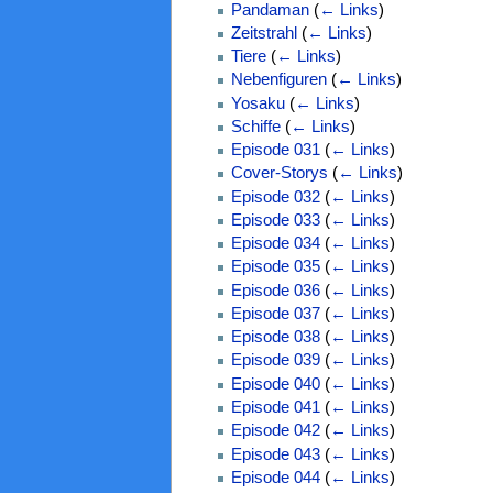
Pandaman
(
← Links
)
Zeitstrahl
(
← Links
)
Tiere
(
← Links
)
Nebenfiguren
(
← Links
)
Yosaku
(
← Links
)
Schiffe
(
← Links
)
Episode 031
(
← Links
)
Cover-Storys
(
← Links
)
Episode 032
(
← Links
)
Episode 033
(
← Links
)
Episode 034
(
← Links
)
Episode 035
(
← Links
)
Episode 036
(
← Links
)
Episode 037
(
← Links
)
Episode 038
(
← Links
)
Episode 039
(
← Links
)
Episode 040
(
← Links
)
Episode 041
(
← Links
)
Episode 042
(
← Links
)
Episode 043
(
← Links
)
Episode 044
(
← Links
)