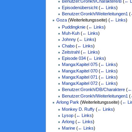
Benutzer:Gronkh/Charaktere/B
(
← L
Episodenübersicht
(
← Links
)
Benutzer:Gronkh/Weiterleitungen1
(
Goza
(Weiterleitungsseite)
(
← Links
)
Puddingknie
(
← Links
)
Muh-Kuh
(
← Links
)
Johnny
(
← Links
)
Chabo
(
← Links
)
Zeitstrahl
(
← Links
)
Episode 034
(
← Links
)
Manga:Kapitel 075
(
← Links
)
Manga:Kapitel 070
(
← Links
)
Manga:Kapitel 071
(
← Links
)
Manga:Kapitel 072
(
← Links
)
Benutzer:Gronkh/DB/Charaktere
(
←
Benutzer:Gronkh/Weiterleitungen1
(
Arlong Park
(Weiterleitungsseite)
(
← Li
Monkey D. Ruffy
(
← Links
)
Lysop
(
← Links
)
Arlong
(
← Links
)
Marine
(
← Links
)