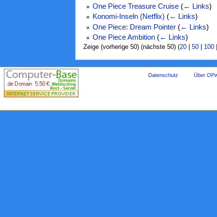
One Piece Treasure Cruise
(
← Links
)
Konomi-Inseln (Netflix)
(
← Links
)
One Piece: Dream Pointer
(
← Links
)
One Piece Ambition
(
← Links
)
Zeige (vorherige 50) (nächste 50) (
20
|
50
|
100
Datenschutz
Über OPw