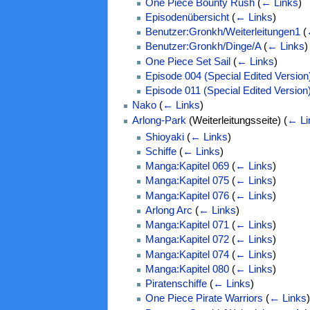
One Piece Bounty Rush
(
← Links
)
Episodenübersicht
(
← Links
)
Benutzer:Gronkh/Weiterleitungen1
(
Benutzer:Gronkh/Dinge/A
(
← Links
)
One Piece Set Sail
(
← Links
)
Episode 004 (Special Edited Version
Episode 011 (Special Edited Version
Nako
(
← Links
)
Arlong-Park
(Weiterleitungsseite)
(
← Li
Shioyaki
(
← Links
)
Schiffe
(
← Links
)
Manga:Kapitel 069
(
← Links
)
Manga:Kapitel 075
(
← Links
)
Manga:Kapitel 076
(
← Links
)
Arlong Arc
(
← Links
)
Manga:Kapitel 071
(
← Links
)
Manga:Kapitel 072
(
← Links
)
Manga:Kapitel 074
(
← Links
)
Manga:Kapitel 080
(
← Links
)
Piratenschiffe
(
← Links
)
One Piece Pirate Warriors
(
← Links
)