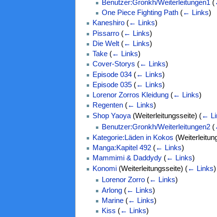
Benutzer:Gronkh/Weiterleitungen1
(
One Piece Fighting Path
(
← Links
)
Kaneshiro
(
← Links
)
Pissarro
(
← Links
)
Die Welt
(
← Links
)
Take
(
← Links
)
Cover-Storys
(
← Links
)
Episode 034
(
← Links
)
Episode 035
(
← Links
)
Lorenor Zorros Kleidung
(
← Links
)
Regenten
(
← Links
)
Shop Yaoya
(Weiterleitungsseite)
(
← Li
Benutzer:Gronkh/Weiterleitungen2
(
Kategorie:Läden in Kokos
(Weiterleitun
Manga:Kapitel 492
(
← Links
)
Mammimi & Daddydy
(
← Links
)
Konomi
(Weiterleitungsseite)
(
← Links
)
Lorenor Zorro
(
← Links
)
Arlong
(
← Links
)
Marine
(
← Links
)
Kiss
(
← Links
)